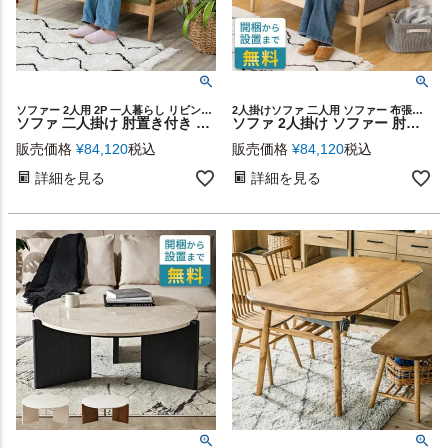
ソファー 2人用 2P 一人暮らし リビング ナチュラル シンプル
2人掛けソファ 二人用 ソファー 布張り 木製 ブラウン リビング
ソファ 二人掛け 肘置き付き 幅127cm 木製 グリーン 緑 ファブリック 完成品 [91194]【 ソファー ひじ掛け アームソファ 2人掛け 2.5人掛け 肘掛け おしゃれ 布製 布張り 木肘 生地 コンパクト シリーズ カウチ 北欧 カフェ風 西海岸 】
ソファ 2人掛け ソファー 肘付き 天然木 91180 【 二人掛けソファ アームソファ アームチェア おしゃれ 2P 2Pソファ 布 ファブリック 肘掛け 木肘 幅127cm 小さめ 茶 クッション 取り外し インテリア カフェ 北欧 西海岸 モダン 】
販売価格
¥
84,120
税込
販売価格
¥
84,120
税込
詳細を見る
詳細を見る