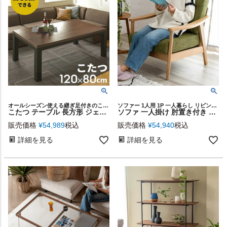
オールシーズン使える継ぎ足付きのこたつ用リビングテーブル。
ソファー 1人用 1P 一人暮らし リビング ナチュラル シンプル
こたつ テーブル 長方形 ジェスタ 120×80cm (96002)【生活雑貨のELEMENTS本店】
ソファ 一人掛け 肘置き付き 幅73cm 木製 グリーン 緑 ファブリック 完成品 [91193]【 ソファー 椅子 イス ひじ掛け アームチェア 1人掛け チェア 肘掛け おしゃれ 布製 布張り 木肘 生地 コンパクト シリーズ 北欧 カフェ風 西海岸 】
販売価格
¥
54,989
税込
販売価格
¥
54,940
税込
詳細を見る
詳細を見る