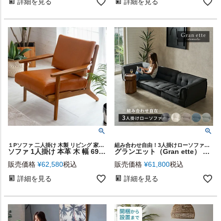
詳細を見る
詳細を見る
１Pソファ 二人掛け 木製 リビング 家具 レトロ 茶 1人暮らし
組み合わせ自由！3人掛けローソファGran ette
ソファ 1人掛け 本革 木 幅 69cm キャメル ブラウン [91480]【 レザーソファ アームソファ 1人掛けソファ 1P ソファー 天然木 チーク 革 レザー おしゃれ かっこいい シンプル ヴィンテージ カントリー 北欧 アメリカン 西海岸 ミッドセンチュリー リゾート インテリア】
グランエット（Gran ette） 3人掛けローソファ(3ピースセット) [stc-ge-3p-b]
販売価格
¥
62,580
税込
販売価格
¥
61,800
税込
詳細を見る
詳細を見る