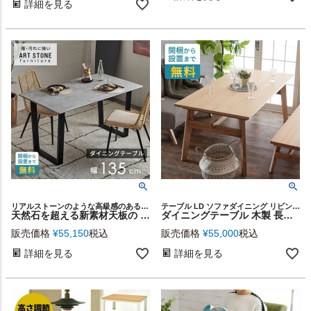
詳細を見る
リアルストーンのような高級感のある見た目と、扱いやすい高機能性が人気のハイセンスな家具シリーズ
テーブル LD ソファダイニング リビングダイニング
天然石を超える新素材天板の ダイニングテーブル [a-84311]
ダイニングテーブル 木製 長方形 ４人掛け 幅160×奥行80cm 高さ65cm シンプル ナチュラル ウッド 天然木 北欧 おしゃれ [91377]
販売価格
¥
55,150
税込
販売価格
¥
55,000
税込
詳細を見る
詳細を見る