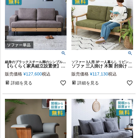
細身のブラックスチール脚のシンプルデザインで、どんなインテリアにも馴染みやすい2.5人掛けソファ
ソファー 3人用 3P 一人暮らし リビング ナチュラル シンプル
【らくらく家具組立設置便】柔らかくしっとりとした肌触りのレザー調生地を使用した2.5人掛けソファー [94870-gy]
ソファ 三人掛け 木製 肘掛け 幅167cm ファブリック グリーン 緑 完成品 [91195]【 ソファー ひじ掛け アームソファ 3人掛け 3.5人掛け おしゃれ 肘置き付き 布製 布張り 木肘 生地 コンパクト シリーズ カウチ 北欧 カフェ風 西海岸 】
販売価格
¥
127,600
税込
販売価格
¥
117,130
税込
詳細を見る
詳細を見る