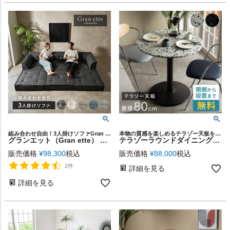
組み合わせ自由！3人掛けソファGran ette
本物の質感を楽しめるテラゾー天板を採用したラウンドテーブル
グランエット（Gran ette） 3人掛けソファ(6ピースセット) [stc-ge-3p-c]
テラゾーラウンドダイニングテーブル 直径80cm グレー / ブラック[stc-6727]
販売価格
¥
98,300
税込
販売価格
¥
88,000
税込
2件
詳細を見る
詳細を見る