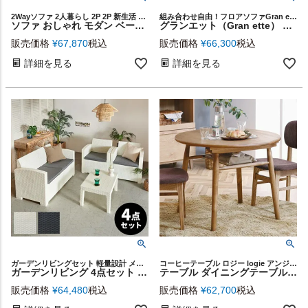
2Wayソファ 2人暮らし 2P 2P 新生活 アースカラー カフェ
組み合わせ自由！フロアソファGran ette
ソファ おしゃれ モダン ベージュ グリーン W 150cm D 81cm H 80cm 2人掛け リビング ダイニング 木フレーム ロータイプ可 ポケットコイル ポリエステル ファブリック 北欧 ライトグリーン 脚付き 2WAY 2way フロアソファ ソファー 家具 カウチ 西海岸 店舗用 91554
グランエット（Gran ette） フロアソファ ４点セット [stc-ge-2p-d]
販売価格
¥
67,870
税込
販売価格
¥
66,300
税込
詳細を見る
詳細を見る
ガーデンリビングセット 軽量設計 メッシュ セット売り 屋外
コーヒーテーブル ロジー logie アンジー and g かわいい 新生活
ガーデンリビング 4点セット ガーデン テーブル ソファ モダン ラタン ひじ掛け ガーデンファニチャー ホテル カフェ ベランダ テラステーブル 庭 屋外 バルコニー ホワイト ブラック 1人掛けソファ 2人掛けソファ アウトドア 家具 リビング 北欧 リゾート 西海岸 [91565]
テーブル ダイニングテーブル リビングテーブル 食卓テーブル 木製 円形 ラウンド 約 90cm カントリー キッチン シンプル ナチュラル 無垢 木目 雑誌 収納 ダイニング 食卓 センターテーブル ラウンドテーブル おしゃれ 角丸 北欧 カフェ風 家具 リゾート 西海岸 [96063]
販売価格
¥
64,480
税込
販売価格
¥
62,700
税込