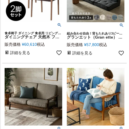
食卓椅子 ダイニング 食卓用 リビングチェア おしゃれ
組み合わせ自由！背もたれあり3ピースGran ette
ダイニングチェア 天然木 ファブリック オーク 2脚セット 椅子 チェアー 木製チェア 布張り おしゃれ 北欧 在宅勤務 [set-91217]
グランエット（Gran ette） 背もたれあり(3ピースセット) [stc3-67198]
販売価格
¥
60,610
税込
販売価格
¥
57,800
税込
詳細を見る
詳細を見る