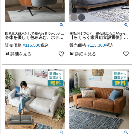
世界三大銘木として知られるウォルナットの美しい木目と、スチールが織りなす洗練美が魅力のラウンジチェア
座るだけでなく、寝心地にもこだわったデイソファ
身体を優しく包み込む、ホテルライクな1人掛けラウンジチェア[67319]
【らくらく家具組立設置便】奥行きが広いのでデイベッドにもなるコーデュロイ生地の3人掛けソファー [94868]
販売価格
¥
115,500
税込
販売価格
¥
113,300
税込
詳細を見る
詳細を見る