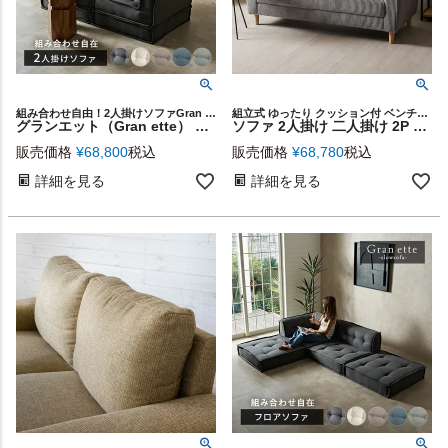
組み合わせ自由！2人掛けソファGran ette
組立式 ゆったり クッション付 ベンチチェア 肘掛けあり 背もたれあり 幅163cm 応接間 座椅子 カップル 一人暮らし ワンルーム ファミリー 模様替え 新生活 コンパクト プレゼント
グランエット（Gran ette） 2人掛けソファ(4ピースセット) [stc-ge-2p-a]
ソファ 2人掛け 二人掛け 2P 天然木 ウッド 木製 約 W163cm D76cm H76cm SH41cm ソファー ローソファ ローソファー ひじ掛け ファブリック ハイバック リビング ダイニング カフェ 店舗 ナチュラル 布張り 北欧 おしゃれ モダン シンプル 家具 インテリア 西海岸 [91624]
販売価格
¥
68,800
税込
販売価格
¥
68,780
税込
詳細を見る
詳細を見る