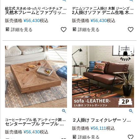
組立式 大きめ ゆったり ベンチチェア 肘掛けあり 背もたれあり 応接間 座椅子 カップル 一人暮らし ワンルーム ファミリー 模様替え 新生活 引っ越し祝い 結婚祝い ギフト プレゼント
デニムソファ 二人掛け 木製 ジーンズ リビング アメリカン 男前
天然木フレームとファブリックが寛ぎを誘う2人掛けソファ 幅141cm [91591]
2人掛けソファ デニム生地 木製 アイアン 肘掛け 幅138cm ブルー 91188 【生活雑貨のELEMENTS本店】
販売価格
¥
56,430
税込
販売価格
¥
56,430
税込
詳細を見る
詳細を見る
２人掛け フェイクレザー ソファー(91018)【生活雑貨のELEMENTS本店】
コーヒーテーブル 机 アンティーク調 カフェ 展示テーブル
センターテーブル テーブル 木製 W 100 × D 100 × H 36 cm 正方形 [91510]【 ローテーブル 大型 古材 パイン 大きめ 寄木 ジオメトリック 幾何学 おしゃれ ナチュラル ヴィンテージ ロースタイル 床座スタイル リビング 応接室 オフィス ディスプレイ台 店舗】
販売価格
¥
56,111
税込
販売価格
¥
56,430
税込
詳細を見る