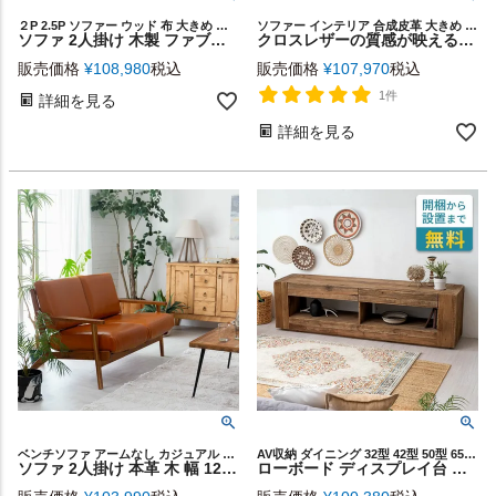
２P 2.5P ソファー ウッド 布 大きめ カバー取り外し 新築祝い
ソファー インテリア 合成皮革 大きめ お手入れ簡単 肘掛付き
ソファ 2人掛け 木製 ファブリック カバーリング W 181 × D 90 cm ホワイト グレー [91518]【 アームソファ 2.5人掛け ゆったり 2P フェザー ウッドフレーム おしゃれ シンプル モダン ナチュラル 北欧 リゾート 西海岸 インテリア リビング 脚付き 洗濯可】
クロスレザーの質感が映えるヴィンテージ調2.5人掛けソファ 幅182cm [91529]
販売価格
¥
108,980
税込
販売価格
¥
107,970
税込
1件
詳細を見る
詳細を見る
ベンチソファ アームなし カジュアル アームレス コンパクト
AV収納 ダイニング 32型 42型 50型 65型 70型 対応 木目 天然木
ソファ 2人掛け 本革 木 幅 125cm キャメル ブラウン [91479]【 レザーソファ アームソファ 2人掛けソファ 2P ソファー 天然木 チーク 革 レザー おしゃれ かっこいい シンプル ヴィンテージ カントリー 北欧 アメリカン 西海岸 ミッドセンチュリー リゾート インテリア】
ローボード ディスプレイ台 大型 TVボード W 210cm x D 48cm x H 60cm オーディオ 本棚 飾り棚 家具 インテリア リビング テレビボード TV台 シンプル 衣類 収納 テレビラック 北欧 リゾート アンティーク調 ビンテージ風 ヴィンテージ風 西海岸 [91559]