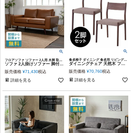
食卓椅子 ダイニング 食卓用 リビングチェア おしゃれ
フロアソファ ソファー 2人用 木脚 取り外し リビング キャメル
ダイニングチェア 天然木 ファブリック ウォールナット 2脚セット 椅子 チェアー 木製チェア 布張り おしゃれ 北欧 在宅勤務 [set-91218]
ソファ 2人掛けソファー 脚付き 幅150cm 合皮 レザー ポケットコイル ブラウン 茶 91171 【ソファ 二人掛け 2P ローソファ ロータイプ リビング ダイニング おしゃれ ヴィンテージ 合成皮革 西海岸 レトロ アンティーク】
販売価格
¥
70,760
税込
販売価格
¥
71,430
税込
詳細を見る
詳細を見る