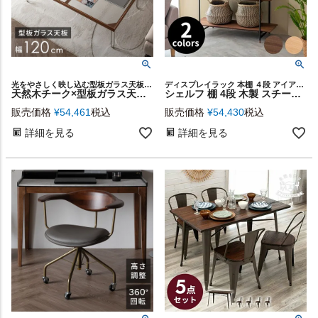
光をやさしく映し込む型板ガラス天板と、温もりあるチーク材を組み合わせたテーブル
ディスプレイラック 本棚 ４段 アイアンフレーム 見せる収納
天然木チーク×型板ガラス天板のセンターテーブル 幅120cm[stc-67276]
シェルフ 棚 4段 木製 スチール ナチュラル ブラウン W 108 × D 41 [91484]【 ラック 本棚 ウッド アイアン 天然木 オープン 木製棚 収納棚 オープンラック シンプル 茶 こげ茶 リビング 収納 キッチン 奥行深め】
販売価格
¥
54,461
税込
販売価格
¥
54,430
税込
詳細を見る
詳細を見る