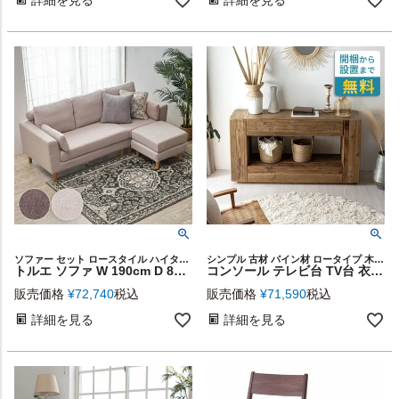
ソファー セット ロースタイル ハイタイプ 2.5人掛け
シンプル 古材 パイン材 ロータイプ 木目調 1人暮らし
トルエ ソファ W 190cm D 80cm H 82cm ベージュ ブラウン カウチソファ 家具 ソファセット [91543]【 カウチ オットマン 木 ウッド フレーム フェザー カバー取り外し おしゃれ シンプル モダン ナチュラル 北欧 インテリア 組み立て カフェ リビング 脚付き 西海岸 】
コンソール テレビ台 TV台 衣類収納 引き出し付き テレビボード TVボード オーディオ 本棚 飾り棚 収納家具 インテリア リビング ダイニング アンティーク調 収納ラック ビンテージ風 ヴィンテージ風 収納棚 収納 家具 かざり台 天然木 木製 古材 西海岸 [91556]
販売価格
¥
72,740
税込
販売価格
¥
71,590
税込
詳細を見る
詳細を見る