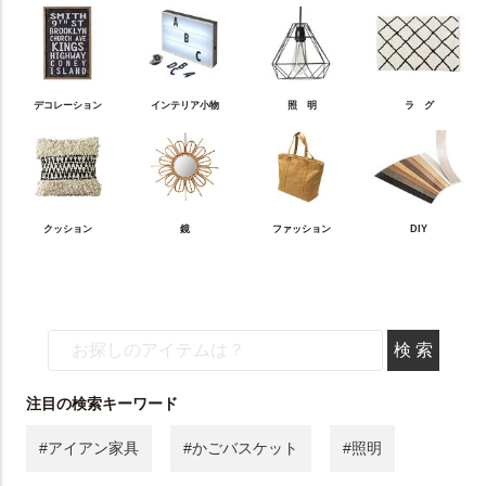
デコレーション
インテリア小物
照 明
ラ グ
クッション
鏡
ファッション
DIY
注目の検索キーワード
#アイアン家具
#かごバスケット
#照明