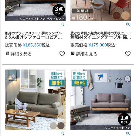
細身のブラックスチール脚のシンプルデザインで、どんなインテリアにも馴染みやすい2.5人掛けソファとヘッドレスト、オットマンのセット
豊かな木目が魅力の無垢材の天板に、シャープなスチール脚を組み合わせたダイニングテーブル
2.5人掛けソファヨーロピアングレー ソファ・ヘッドレスト・オットマンフルセット [stc-94870-gy]
無垢材ダイニングテーブル 幅180cm［チャイニーズウォルナット / アッシュ］[stc-672]
販売価格
¥
185,350
税込
販売価格
¥
175,000
税込
詳細を見る
詳細を見る