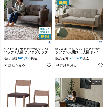
ソファー 布 小さめ 肘掛付き シンプル ナチュラル 二人掛け
組立式 ゆったり ベンチチェア 肘掛けあり 背もたれあり 幅160cm 応接間 座椅子 カップル 一人暮らし ワンルーム ファミリー 模様替え 新生活 コンパクト プレゼント
ソファ 2人掛け ファブリック W 144 × D 80 グレー [91498]【 クッション付き ポリエステル 2P ２P コンパクト おしゃれ 北欧 リゾート 西海岸 リビング 脚付き ロータイプ可 クッション付き モノトーン 省スペース 一人暮らし 二人暮らし】
ソファ 2人掛け 二人掛け 2P 天然木 ウッド 木製 約 W160cm D77cm H72cm SH39cm ソファー ローソファ ローソファー ひじ掛け ファブリック ハイバック リビング ダイニング カフェ 店舗 ナチュラル 布張り 北欧 おしゃれ モダン シンプル 家具 インテリア 西海岸 [91626]
販売価格
¥
61,300
税込
販売価格
¥
60,900
税込
詳細を見る
詳細を見る