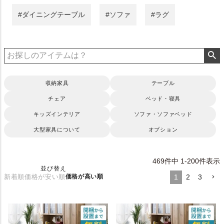
#ダイニングテーブル
#ソファ
#ラグ
収納家具
テーブル
チェア
ベッド・寝具
キッズインテリア
ソファ・ソファベッド
大型家具について
オプション
469
件中
1
-
200
件表示
並び替え
新着順
価格が安い順
価格が高い順
1
2
3