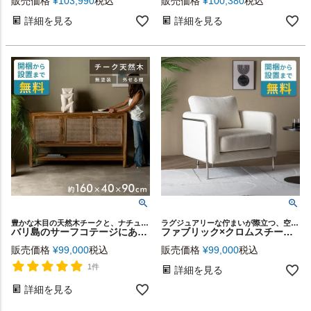
販売価格
¥
103,990
税込
販売価格
¥
100,380
税込
詳細を見る
詳細を見る
豊かな木目の天然木チークと、ナチュラルなラタンメッシュが美しく調和した収納キャビネット
ラグジュアリーな佇まいが際立つ、空間の主役となる一脚
バリ島のサーフコテージにあるような天然チーク無垢材×ラタンメッシュがおしゃれな大型収納コンソールキャビネット 組み立て済みの完成品設置便だからごみ捨ても不要でラクラク(14303)
ファブリック×クロムスチール 気品ある1人掛けラウンジチェア [67320]
販売価格
¥
99,000
税込
販売価格
¥
99,000
税込
1件
詳細を見る
詳細を見る