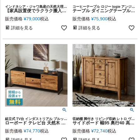
インドネシア・ジャワ島産の天然大理石とモンキーポッド（スワールウッド）を贅沢に使用、洗練されたデザインの丸いローテーブル
コーヒーテーブル ロジー logie アンジー and g かわいい 新生活
【家具設置便でラクラク搬入】直径約90cm天然大理石の丸いローテーブル（セレスティアルマーブル）[14245]
テーブル ダイニングテーブル リビングテーブル 食卓テーブル 木製 幅 約 140cm カントリー キッチン シンプル ナチュラル モダン 無垢 木目 雑誌 収納 ダイニング 食卓 センターテーブル ラック付 おしゃれ 角丸 北欧 カフェ風 家具 リゾート 西海岸 [96062]
販売価格
¥
79,000
税込
販売価格
¥
75,900
税込
詳細を見る
詳細を見る
組立式 TV台 インダストリアル ブルックリン ヴィンテージ風 ビンテージ風 什器 レストラン 幅145cm 応接間 一人暮らし ワンルーム ファミリー 模様替え 新生活 コンパクト プレゼント
収納棚 脚付き リビング収納 レトロ ヴィンテージ風
ローボード テレビ台 天然木 ウッド 木製 パイン 古材 約 W 145cm D 40cm H 51cm 引き出し 扉 付き 収納 棚 テレビボード テレビラック TVボード TVラック リビング ダイニング カフェ 店舗 ソフトクローズ 北欧 おしゃれ モダン シンプル 家具 インテリア 西海岸 [91623]
サイドボード 幅95 奥行40 高さ80 木製 引出し付き [91475]【 リビングボード 収納 天然木 ウッド パイン 引出し４杯 稼働棚 おしゃれ ナチュラル カントリー アンティーク調 リビング ベッドルーム 寝室】
販売価格
¥
74,770
税込
販売価格
¥
72,740
税込
詳細を見る
詳細を見る