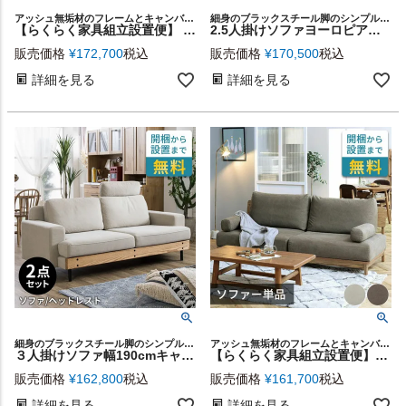
アッシュ無垢材のフレームとキャンバス生地のカバーが魅力のソファ＆アームレスト2個セット
細身のブラックスチール脚のシンプルデザインで、どんなインテリアにも馴染みやすい2.5人掛けソファと、オットマンのセット
【らくらく家具組立設置便】 ナチュラルなウッドフレームと キャンバスのコンビネーションで 日本人が座りやすいサイズの3人掛けソファー ソファ＆アームレスト2個セット [stc-94866]
2.5人掛けソファヨーロピアングレー ソファ・オットマンセット [stc-94870-o-gy]
販売価格
¥
172,700
税込
販売価格
¥
170,500
税込
詳細を見る
詳細を見る
細身のブラックスチール脚のシンプルデザインの2点セット
アッシュ無垢材のフレームとキャンバス生地のカバーが魅力の3人掛けソファー
３人掛けソファ幅190cmキャンバスアイボリー ソファ・ヘッドレストセット [stc-94867-h-iv]
【らくらく家具組立設置便】ナチュラルなウッドフレームとキャンバスのコンビネーションで日本人が座りやすいサイズの3人掛けソファー[94866]
販売価格
¥
162,800
税込
販売価格
¥
161,700
税込
詳細を見る
詳細を見る