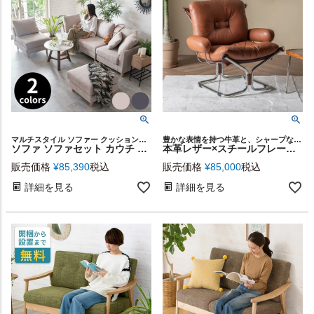
マルチスタイル ソファー クッション付き 布張り 2人 ～ 5人掛け
豊かな表情を持つ牛革と、シャープなスチールフレーム、温もりを添えるウォルナットを組み合わせた異素材デザイン
ソファ ソファセット カウチ ポリエステル ベージュ グレー [91491]【 カウチソファ ローソファ ２WAY 1P 2P コーナー オットマン ファブリック 奥行73 座面高39 おしゃれ シンプル ナチュラル モダン 北欧 リゾート リビング ダブルカウチ ロングカウチ 組替え可能】
本革レザー×スチールフレームのヴィンテージモダンな1人掛けリラックスチェア [67321]
販売価格
¥
85,390
税込
販売価格
¥
85,000
税込
詳細を見る
詳細を見る