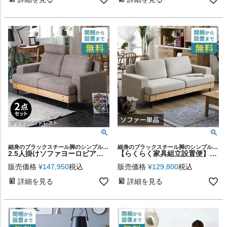
細身のブラックスチール脚のシンプルデザインで、どんなインテリアにも馴染みやすい2.5人掛けソファと、ヘッドレストのセット
細身のブラックスチール脚のシンプルデザインで、どんなインテリアにも馴染みやすい3人掛けソファ
2.5人掛けソファヨーロピアングレー ソファ・ヘッドレストセット[stc-94870-h-gy]
【らくらく家具組立設置便】フェザー入りで優しく包み込むようなキャンバス地の3人掛けソファー [94867-iv]
販売価格
¥
147,950
税込
販売価格
¥
129,800
税込
詳細を見る
詳細を見る