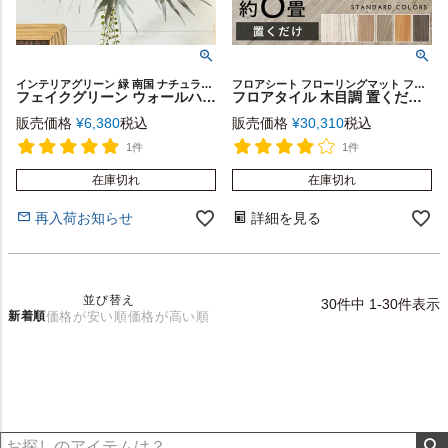
インテリアグリーン 緑 南国 ナチュラル カフェ 店舗 スタイリッシュ レストラン 装飾 フェイク グリーンリーフ プランツ アートデコレーション ガーデニング 室内装飾 プレゼント
フロアシート フローリングマット フロアマット ウッド調 賃貸
フェイクグリーン ウォールハンギング ビカクシダ スレート ウォールアート ハンキング 吊り下げ 壁掛け アーティフィシャルプランツ フェイクプランツ 造花 人工 多肉植物 アートグリーン ディスプレイ リゾート おしゃれ 北欧 インテリア 雑貨 西海岸 [94024]
フロアタイル 木目調 置くだけ 吸着 貼ってはがせる 床材 接着剤不要 敷くだけ 72枚セット 約 6畳 [set-84250]【 ウッドカーペット シート カーペット タイル フロア フロアー フローリング マット インテリア DIY 模様替え リフォーム 簡単 リゾート 西海岸風 男前 塩系 】
販売価格
¥
6,380
税込
販売価格
¥
30,310
税込
1件
1件
在庫切れ
在庫切れ
再入荷お知らせ
詳細を見る
並び替え
30
件中
1
-
30
件表示
新着順
価格が安い順
価格が高い順