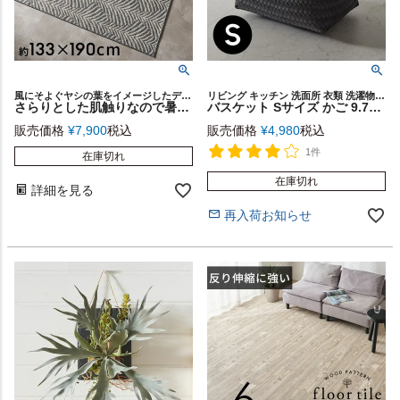
風にそよぐヤシの葉をイメージしたデザインラグ
リビング キッチン 洗面所 衣類 洗濯物 おもちゃ バッグ 入れ 店舗 レストラン カフェ シンプルモダン モダン リゾートインテリア カゴ 籠 バス トイレ 異素材 バイカラー ハンドメイド
さらりとした肌触りなので暑い夏におすすめな夏用デザインラグカーペット（パーム・ウィスパー）約133×190cm [eg84364]
バスケット Sサイズ かご 9.7L バンブー 竹 プラスチック 約 W 30cm D 20cm H 18cm ランドリーバスケット 耐水性 レクタングル かごバスケット 収納 収納バスケット 洗濯物入れ 荷物入れ かばん入れ 小物入れ おしゃれ 北欧 雑貨 インテリア リゾート 西海岸 [s-14065]
販売価格
¥
7,900
税込
販売価格
¥
4,980
税込
1件
在庫切れ
在庫切れ
詳細を見る
再入荷お知らせ