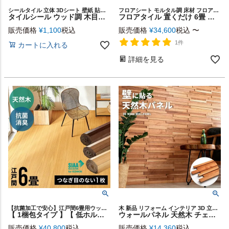
シールタイル 立体 3Dシート 壁紙 貼る 簡単 リノベーション
フロアシート モルタル調 床材 フロアマット 賃貸 石目 モノトーン フロアータイル セメント 風 シート タイル DIY リフォーム材 張り替え ペット キズ防止 店舗 カフェ 美容院 天然石風
タイルシール ウッド調 木目調 壁材 1枚入り 正方形 シート ナチュラル グレージュ [67029]【 タイル シール 台所 キッチン 洗面所 トイレ 鏡 水回り 防水 撥水 DIY ウォールステッカー デコレーション リメイク カフェ風 おしゃれ リゾート シンプル 西海岸風 男前 】
フロアタイル 置くだけ 6畳 大理石 54枚セット 賃貸OK 床材 フローリングマット 床タイル 吸着 貼ってはがせる 接着剤不要 敷くだけ 床 DIY リフォーム 模様替え 簡単 おしゃれ 置き敷きタイプ マーブル ストーン調 グレー ホワイト リゾート SOLUM ソルム [set54-84]
販売価格
¥
1,100
税込
販売価格
¥
34,600
税込
〜
1件
カートに入れる
詳細を見る
【抗菌加工で安心】江戸間6畳用ウッドカーペット
木 新品 リフォーム インテリア 3D 立体 パネル 簡単 凸凹
【 1梱包タイプ 】【 低ホルマリン 】【 抗菌加工 】【 天然木 】軽量 ウッドカーペット 江戸間6畳用 約260×350cm TU-90シリーズ【 ウッドフローリング リフォーム DIY フローリングカーペット 床カーペット ウッドマット 6帖 6畳 床材 床 DIY 簡単 敷くだけ おしゃれ 】
ウォールパネル 天然木 チェリーウッド ウッドタイル 壁用 ジョイント式 ウッド 木製 約 W 60cm × D 20cm × H 1.1cm [84087]【 壁材 木材 壁紙 壁面 パネル 板壁 壁板 壁木 DIY 模様替え ウッドパネル 北欧 ナチュラル モダン おしゃれ 西海岸風 】
販売価格
¥
40,800
税込
販売価格
¥
14,360
税込