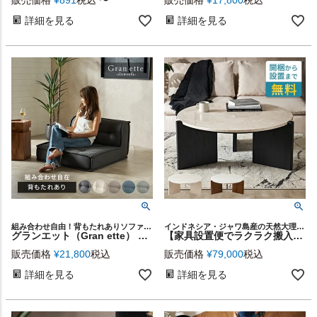
詳細を見る
詳細を見る
組み合わせ自由！背もたれありソファGran ette
インドネシア・ジャワ島産の天然大理石とモンキーポッド（スワールウッド）を贅沢に使用、洗練されたデザインの丸いローテーブル
グランエット（Gran ette） フロアソファ 背もたれあり [67198]
【家具設置便でラクラク搬入】直径約90cm天然大理石の丸いローテーブル（セレスティアルマーブル）[14245]
販売価格
¥
21,800
税込
販売価格
¥
79,000
税込
詳細を見る
詳細を見る