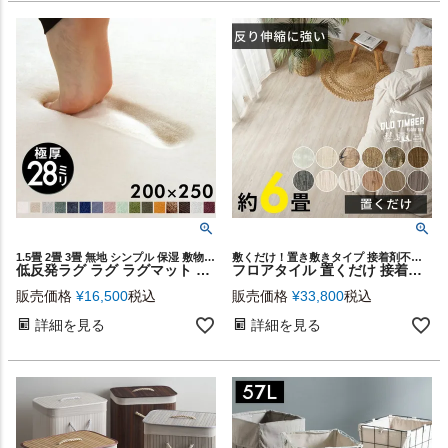
1.5畳 2畳 3畳 無地 シンプル 保湿 敷物 マイクロファイバー ウレタン フランネル ホットカーペットカバー ラグカーペット 低反発ラグマット 子供 赤ちゃん 部屋 春 夏 秋 冬 大きめ 年中
敷くだけ！置き敷きタイプ 接着剤不要フロアタイル カーペット
低反発ラグ ラグ ラグマット モフィネ 低反発 厚さ 28mm 約 200cm×250cm 長方形 床暖房 ホットカーペット 対応 可 滑り止め付き オールシーズン カーペット 絨毯 マット センターラグ 極厚 厚手 厚め 防音 遮音 おしゃれ 北欧 インテリア 西海岸 [T100-200x250]
フロアタイル 置くだけ 接着剤不要 木目 アンティーク風 ブルックリンスタイル 敷くだけフローリングタイル 72枚セット 約6畳 [置き敷きタイプ] [ft-624] DIY 床 賃貸 簡単 タイル 貼ってはがせる ウッドフローリングマット ウッドカーペット 床材 リフォーム ヴィンテージ
販売価格
¥
16,500
税込
販売価格
¥
33,800
税込
詳細を見る
詳細を見る