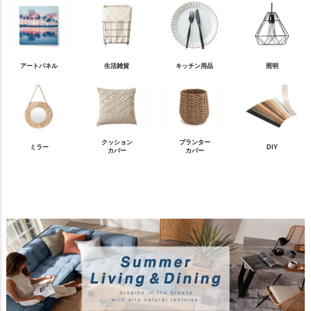
アートパネル
生活雑貨
キッチン用品
照明
クッション
プランター
ミラー
DIY
カバー
カバー