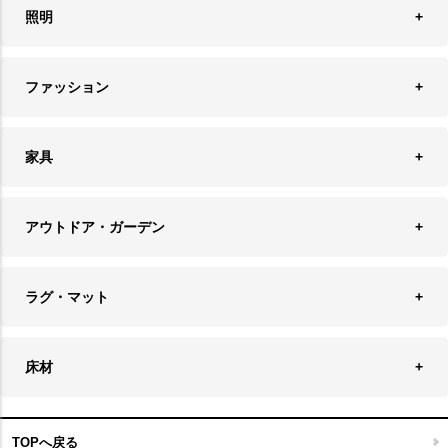
食器＆カトラリー
ごみ箱
照明
オーナメント
ランチョンマット＆コースター
時計
ペンダントライト
フォトフレーム
ファッション
キッチン雑貨
ファブリック
フロアライト
フラワーベース・テラリウム
アクセサリースタンド＆ケース
お盆・トレー
家具
バス・トイレ用品
フェイクグリーン
バッグ・ポーチ
ソファ・ソファベッド
その他雑貨
アウトドア・ガーデン
プランターカバー
チェア
アウトドアファニチャー
キャンドル
ラグ・マット
テーブル
収納ケース・ボックス
キャンドルホルダー＆スタンド
ラグ
収納家具
床材
スケートボード
アロマディフューザー
玄関マット
ベッド・寝具
フローリングカーペット
アウトドア雑貨
TOPへ戻る