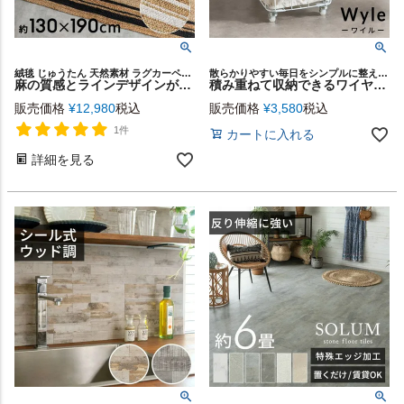
絨毯 じゅうたん 天然素材 ラグカーペット スクエア ハンドメイド ベッドサイド 寝室 リビング ダイニング 海外インテリア 韓国インテリア 新生活 模様替え ギフト プレゼント
散らかりやすい毎日をシンプルに整える ワイヤーバスケットシリーズ「Wyle（ワイル）」
麻の質感とラインデザインが映えるジュートラグ 約130×190cm (1.5畳相当) インド製 [34534]
積み重ねて収納できるワイヤーバスケット34L キャスター付き【Wyle-ワイル】 [64121]
販売価格
¥
12,980
税込
販売価格
¥
3,580
税込
1件
カートに入れる
詳細を見る