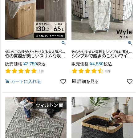
45Lのごみ袋がぴったり入る大人気バンブーバスケット
散らかりやすい毎日をシンプルに整える ワイヤーバスケットシリーズ「Wyle（ワイル）」
竹の質感が美しいスリムな収納バスケット しっかり収納できるからランドリーバスケットやゴミ箱にもちょうどいい。Lスタンダード65L [6530]
シンプルで飽きのこないワイヤーデザイン。 キャスター付きランドリーバスケット57L【Wyle-ワイル】[64120]
販売価格
¥
2,750
税込
販売価格
¥
4,580
税込
1件
8件
カートに入れる
詳細を見る