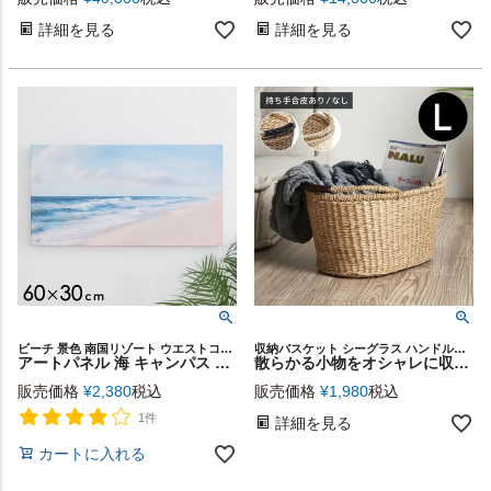
詳細を見る
詳細を見る
ビーチ 景色 南国リゾート ウエストコースト マリン
収納バスケット シーグラス ハンドル付き 天然素材 ハンドメイド バッグ バック シンプル 持ち手つき リビング キッチン ダイニング 店舗 レストラン カフェ プレゼント ギフト お祝い
アートパネル 海 キャンパス 幅60cm 高さ30cm 絵 [66966]
散らかる小物をオシャレに収納できるシーグラスで編まれたハンドル付きかごバスケット（オーバル）Lサイズ [vn50563]
販売価格
¥
2,380
税込
販売価格
¥
1,980
税込
1件
詳細を見る
カートに入れる