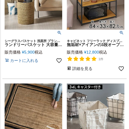
シーグラスバスケット 洗面所 プランターカバー リビング ランドリー 収納かご 衣類 ダイニング 寝室 編みかご 店舗 カフェ レストラン サロン スパ
キャビネット フリーラック ディスプレイラック サイドボード
ランドリーバスケット 大容量 ランドリーボックス かご バスケット シーグラス 持ち手付き 丸型 天然素材 W32×D32×H50cm 洗濯かご 収納 鉢カバー ラウンド 脱衣かご おもちゃ入れ カゴ 北欧 インテリア 西海岸インテリア サーフスタイル カリフォルニアスタイル [14182]
無垢材×アイアンの3段オープンラック Hus 幅84cm [84104]
販売価格
¥
5,900
税込
販売価格
¥
12,800
税込
1件
カートに入れる
詳細を見る