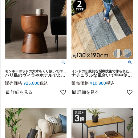
モンキーポッドの大木をくり抜いて作られた、ハンドメイドのスツールとしても使えるサイドテーブル
インドの伝統的な裂織技術で作られた「チンディ」と呼ばれるラグ
バリ島のヴィラやホテルでよく使われているモンキーポッドの丸太から削り出された重厚感たっぷりのスツールにもなるサイドテーブル[14226]
ナチュラルな風合いで年中使えるインドの手編みチンディラグカーペット[346]
販売価格
¥
25,000
税込
販売価格
¥
10,980
税込
詳細を見る
詳細を見る