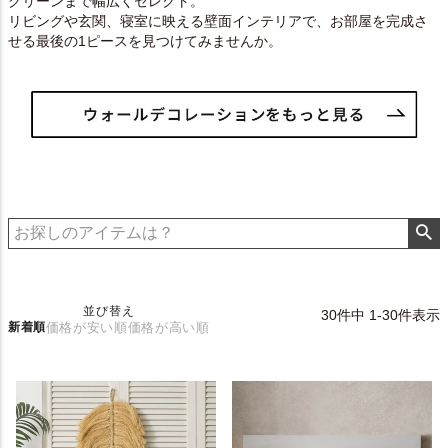
グリーンまで幅広くセレクト。
リビングや玄関、寝室に映える壁面インテリアで、お部屋を完成さ
せる最後の1ピースを見つけてみませんか。
並び替え
30
件中
1
-
30
件表示
新着順
価格が安い順
価格が高い順