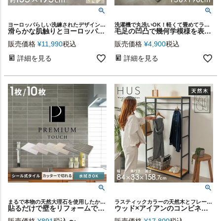
ヨーロッパらしい洗練されたデザインと美しい発色が魅力のRAGOLLEモケット織りラグ
洗濯機で丸洗いOK！軽くて畳めてラクラク収納
滑らかな肌触りとヨーロッパの繊細な色彩で表現されたジオメトリック柄 ベルギー製 高密度モケット織り ラグマット 約 135×195cm 幾何学模様 ビスコース100％ ラグ カーペット 床暖房OK 北欧 モダン ELEMENTS [84391]
毛足の凹凸で幾何学模様を表現したモダンデザインのおしゃれなラグカーペット/約130x190cm 洗濯機で丸洗いOK 軽くて畳めてラクラク収納ラグマット [84403]
販売価格
¥
11,990
税込
販売価格
¥
4,900
税込
詳細を見る
詳細を見る
まるで本物の天然大理石を使用したかのようなリアルな 質感が魅力のストーン調タイルシール
ラスティックカラーの天然木とフレームを組み合わせた、シンプルフォルムの家具シリーズ [ HUS ヒュース ] のハンガーラック
貼るだけで壁をリフォームできる、本物の大理石のようなリアルな質感のタイルシール プレミアムタッチ（PREMIUM TOUCH ウォールデコレーションシリーズ）(67205)
ウッド×アイアンのコンビネーションがオシャレ。スリムなのに収納力抜群なミニマルデザインのハンガーラック [84399]
販売価格
¥
891
税込
〜
販売価格
¥
17,800
税込