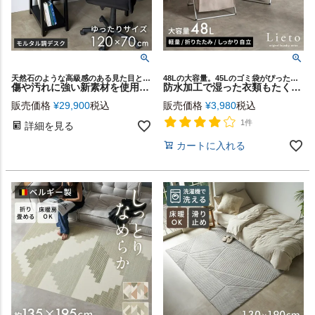
天然石のような高級感のある見た目と、扱いやすい高機能性が人気のハイセンスな家具シリーズ「ART STONE furniture」の収納棚付きワークデスク
48Lの大容量。45Lのゴミ袋がぴったり収まるサイズ
傷や汚れに強い新素材を使用した天板と、無垢材の脚で仕上げたおしゃれなデザイン ART STONEワークデスク 幅120cm 収納棚付きでテレワークやオフィスのデスクにも最適(84315)
防水加工で湿った衣類もたくさん収納！4人家族でも十分な大容量48Lアルミフレームでしっかり自立する折りたたみ式ランドリーバスケット [67208]
販売価格
¥
29,900
税込
販売価格
¥
3,980
税込
1件
詳細を見る
カートに入れる