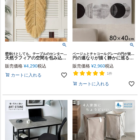
壁掛けとしても、テーブルのセンターピースとしても使える2WAY仕様
ベージュとチャコールグレーの円が規則正しく連なり、秩序の中にやわらかな陰影が息づくアートパネル
天然ラフィアの空間を包み込む存在感あるフェザーウォールタペストリー[14295]
円の連なりが描く静かに巡る美しい“軌道”のアートパネル[Orbit][67224]
販売価格
¥
4,290
税込
販売価格
¥
2,960
税込
1件
カートに入れる
カートに入れる