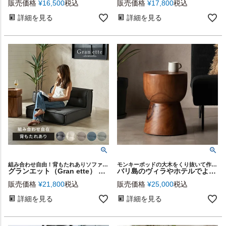
販売価格
¥
16,500
税込
販売価格
¥
17,800
税込
詳細を見る
詳細を見る
組み合わせ自由！背もたれありソファGran ette
モンキーポッドの大木をくり抜いて作られた、ハンドメイドのスツールとしても使えるサイドテーブル
グランエット（Gran ette） フロアソファ 背もたれあり [67198]
バリ島のヴィラやホテルでよく使われているモンキーポッドの丸太から削り出された重厚感たっぷりのスツールにもなるサイドテーブル[14226]
販売価格
¥
21,800
税込
販売価格
¥
25,000
税込
詳細を見る
詳細を見る