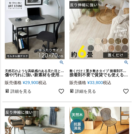
天然石のような高級感のある見た目と、扱いやすい高機能性が人気のハイセンスな家具シリーズ「ART STONE furniture」の収納棚付きワークデスク
敷くだけ！置き敷きタイプ 接着剤不要フロアタイル カーペット
傷や汚れに強い新素材を使用した天板と、無垢材の脚で仕上げたおしゃれなデザイン ART STONEワークデスク 幅120cm 収納棚付きでテレワークやオフィスのデスクにも最適(84315)
接着剤不要で賃貸でも使える置くだけフロアタイル オールドティンバー 72枚 約6畳分 [ft-624]
販売価格
¥
29,900
税込
販売価格
¥
33,800
税込
詳細を見る
詳細を見る