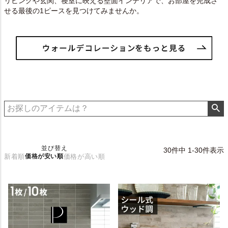
リビングや玄関、寝室に映える壁面インテリアで、お部屋を完成さ
せる最後の1ピースを見つけてみませんか。
並び替え
30
件中
1
-
30
件表示
新着順
価格が安い順
価格が高い順