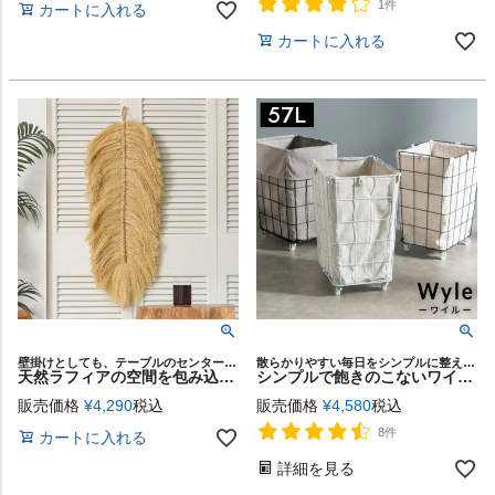
1件
カートに入れる
カートに入れる
壁掛けとしても、テーブルのセンターピースとしても使える2WAY仕様
散らかりやすい毎日をシンプルに整える ワイヤーバスケットシリーズ「Wyle（ワイル）」
天然ラフィアの空間を包み込む存在感あるフェザーウォールタペストリー[14295]
シンプルで飽きのこないワイヤーデザイン。 キャスター付きランドリーバスケット57L【Wyle-ワイル】[64120]
販売価格
¥
4,290
税込
販売価格
¥
4,580
税込
8件
カートに入れる
詳細を見る