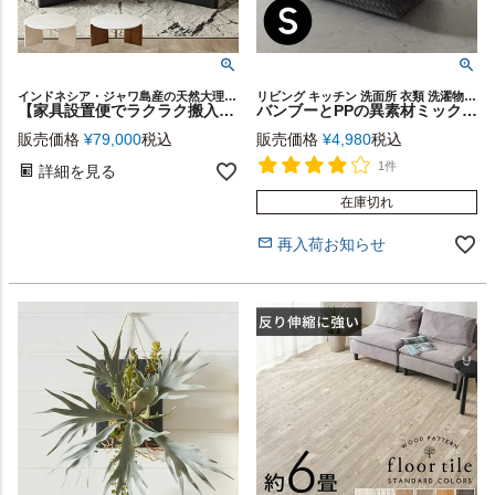
インドネシア・ジャワ島産の天然大理石とモンキーポッド（スワールウッド）を贅沢に使用、洗練されたデザインの丸いローテーブル
リビング キッチン 洗面所 衣類 洗濯物 おもちゃ バッグ 入れ 店舗 レストラン カフェ シンプルモダン モダン リゾートインテリア カゴ 籠 バス トイレ 異素材 バイカラー ハンドメイド
【家具設置便でラクラク搬入】直径約90cm天然大理石の丸いローテーブル（セレスティアルマーブル）[14245]
バンブーとPPの異素材ミックスが個性的なレクタングルバスケット Sサイズ 約W30×D20×H18cm [s-14065]
販売価格
¥
79,000
税込
販売価格
¥
4,980
税込
1件
詳細を見る
在庫切れ
再入荷お知らせ