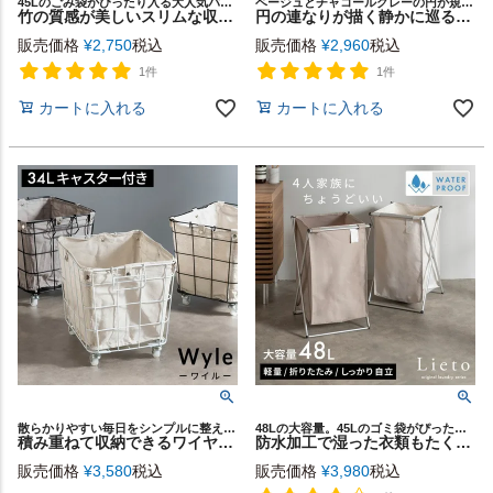
45Lのごみ袋がぴったり入る大人気バンブーバスケット
ベージュとチャコールグレーの円が規則正しく連なり、秩序の中にやわらかな陰影が息づくアートパネル
竹の質感が美しいスリムな収納バスケット しっかり収納できるからランドリーバスケットやゴミ箱にもちょうどいい。Lスタンダード65L [6530]
円の連なりが描く静かに巡る美しい“軌道”のアートパネル[Orbit][67224]
販売価格
¥
2,750
税込
販売価格
¥
2,960
税込
1件
1件
カートに入れる
カートに入れる
散らかりやすい毎日をシンプルに整える ワイヤーバスケットシリーズ「Wyle（ワイル）」
48Lの大容量。45Lのゴミ袋がぴったり収まるサイズ
積み重ねて収納できるワイヤーバスケット34L キャスター付き【Wyle-ワイル】 [64121]
防水加工で湿った衣類もたくさん収納！4人家族でも十分な大容量48Lアルミフレームでしっかり自立する折りたたみ式ランドリーバスケット [67208]
販売価格
¥
3,580
税込
販売価格
¥
3,980
税込