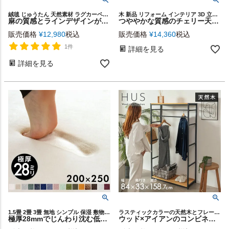
絨毯 じゅうたん 天然素材 ラグカーペット スクエア ハンドメイド ベッドサイド 寝室 リビング ダイニング 海外インテリア 韓国インテリア 新生活 模様替え ギフト プレゼント
木 新品 リフォーム インテリア 3D 立体 パネル 簡単 凸凹
麻の質感とラインデザインが映えるジュートラグ 約130×190cm (1.5畳相当) インド製 [34534]
つややかな質感のチェリー天然木ウォールパネル 1枚約W60×D20cm 8枚セット [84087]
販売価格
¥
12,980
税込
販売価格
¥
14,360
税込
1件
詳細を見る
詳細を見る
1.5畳 2畳 3畳 無地 シンプル 保湿 敷物 マイクロファイバー ウレタン フランネル ホットカーペットカバー ラグカーペット 低反発ラグマット 子供 赤ちゃん 部屋 春 夏 秋 冬 大きめ 年中
ラスティックカラーの天然木とフレームを組み合わせた、シンプルフォルムの家具シリーズ [ HUS ヒュース ] のハンガーラック
極厚28mmでじんわり沈む低反発ラグ モフィネ 約200×250cm [t100-200x250]
ウッド×アイアンのコンビネーションがオシャレ。スリムなのに収納力抜群なミニマルデザインのハンガーラック [84399]