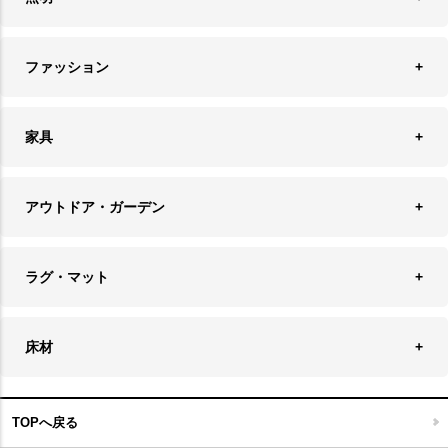
オーナメント
ランチョンマット＆コースター
時計
ペンダントライト
フォトフレーム
ファッション
キッチン雑貨
ファブリック
フロアライト
フラワーベース・テラリウム
アクセサリースタンド＆ケース
お盆・トレー
家具
バス・トイレ用品
フェイクグリーン
バッグ・ポーチ
ソファ・ソファベッド
その他雑貨
アウトドア・ガーデン
プランターカバー
チェア
アウトドアファニチャー
キャンドル
ラグ・マット
テーブル
収納ケース・ボックス
キャンドルホルダー＆スタンド
ラグ
収納家具
床材
スケートボード
アロマディフューザー
玄関マット
ベッド・寝具
フローリングカーペット
アウトドア雑貨
TOPへ戻る
キッチンマット
キッズインテリア