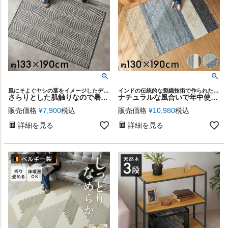
風にそよぐヤシの葉をイメージしたデザインラグ
インドの伝統的な裂織技術で作られた「チンディ」と呼ばれるラグ
さらりとした肌触りなので暑い夏におすすめな夏用デザインラグカーペット（パーム・ウィスパー）約133×190cm [eg84364]
ナチュラルな風合いで年中使えるインドの手編みチンディラグカーペット[346]
販売価格
¥
7,900
税込
販売価格
¥
10,980
税込
詳細を見る
詳細を見る