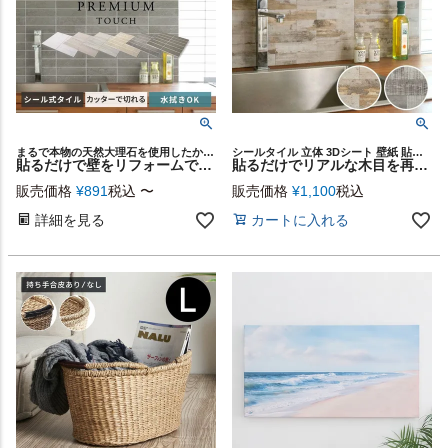
まるで本物の天然大理石を使用したかのようなリアルな 質感が魅力のストーン調タイルシール
シールタイル 立体 3Dシート 壁紙 貼る 簡単 リノベーション
貼るだけで壁をリフォームできる、本物の大理石のようなリアルな質感のタイルシール プレミアムタッチ（PREMIUM TOUCH ウォールデコレーションシリーズ）(67205)
貼るだけでリアルな木目を再現する撥水性のウッド調タイルシール 約60×15cm 1枚入り [67029]
販売価格
¥
891
税込
〜
販売価格
¥
1,100
税込
詳細を見る
カートに入れる