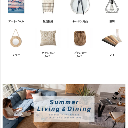
アートパネル
生活雑貨
キッチン用品
照明
クッション
プランター
ミラー
DIY
カバー
カバー