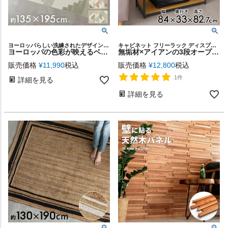
ヨーロッパらしい洗練されたデザインと美しい発色が魅力のRAGOLLEモケット織りラグ
キャビネット フリーラック ディスプレイラック サイドボード
ヨーロッパの色彩が映えるベルギー製モケット織ジオメトリックラグ 約135×195cm [84391]
無垢材×アイアンの3段オープンラック Hus 幅84cm [84104]
販売価格
¥
11,990
税込
販売価格
¥
12,800
税込
1件
詳細を見る
詳細を見る