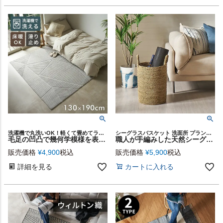
洗濯機で丸洗いOK！軽くて畳めてラクラク収納
シーグラスバスケット 洗面所 プランターカバー リビング ランドリー 収納かご 衣類 ダイニング 寝室 編みかご 店舗 カフェ レストラン サロン スパ
毛足の凹凸で幾何学模様を表現したモダンデザインのおしゃれなラグカーペット/約130x190cm 洗濯機で丸洗いOK 軽くて畳めてラクラク収納ラグマット [84403]
職人が手編みした天然シーグラスのランドリーバスケット 丸型 約W32×D32×H50cm [14182]
販売価格
¥
4,900
税込
販売価格
¥
5,900
税込
詳細を見る
カートに入れる