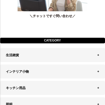
＼チャットですぐ問い合わせ／
CATEGORY
生活雑貨
収納
インテリア小物
ランドリーバスケット
ウォールデコレーション
キッチン用品
ティッシュケース
オブジェ
食器＆カトラリー
ごみ箱
照明