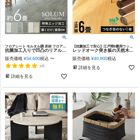
フロアシート モルタル調 床材 フロアマット 賃貸 石目 モノトーン フロアータイル セメント 風 シート タイル DIY リフォーム材 張り替え ペット キズ防止 店舗 カフェ 美容院 天然石風
【抗菌加工で安心】江戸間6畳用ウッドカーペット
抗菌加工入りで凹凸のリアルな質感が魅力の置くだけフロアタイル SOLUM 約6畳(54枚) [set54-84]
レッドオーク突き板の天然木が美しい抗菌ウッドカーペット TU-90 江戸間6畳 約260×350cm [tu-90-e60]
販売価格
¥
34,600
税込
〜
販売価格
¥
40,800
税込
1件
詳細を見る
詳細を見る