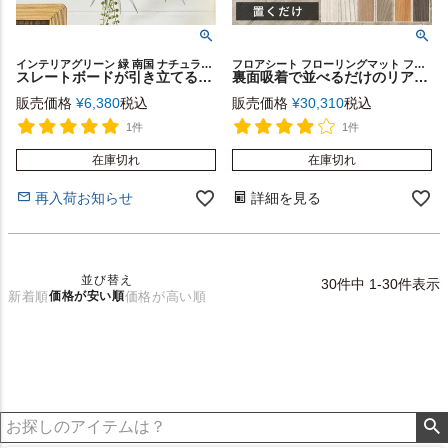
インテリアグリーン 緑 南国 ナチュラル カフェ 店舗 スタイリッシュ レストラン 装飾 フェイク グリーンリーフ プランツ アートデコレーション ガーデニング 室内装飾 プレゼント
フロアシート フローリングマット フロアマット ウッド調 賃貸
スレートボードが引き立てるビカクシダのウォールハンギング 全長約60cm [94024]
裏面吸着で並べるだけのリアルな木目調フロアタイル 72枚(約6畳) [lf-]
販売価格
¥
6,380
税込
販売価格
¥
30,310
税込
1件
1件
在庫切れ
在庫切れ
再入荷お知らせ
詳細を見る
並び替え
30
件中
1
-
30
件表示
新着順
価格が安い順
価格が高い順