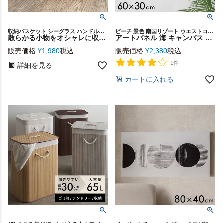
収納バスケット シーグラス ハンドル付き 天然素材 ハンドメイド バッグ バック シンプル 持ち手つき リビング キッチン ダイニング 店舗 レストラン カフェ プレゼント ギフト お祝い
ビーチ 景色 南国リゾート ウエストコースト マリン
散らかる小物をオシャレに収納できるシーグラスで編まれたハンドル付きかごバスケット（オーバル）Lサイズ [vn50563]
アートパネル 海 キャンパス 幅60cm 高さ30cm 絵 [66966]
販売価格
¥
1,980
税込
販売価格
¥
2,380
税込
1件
詳細を見る
カートに入れる