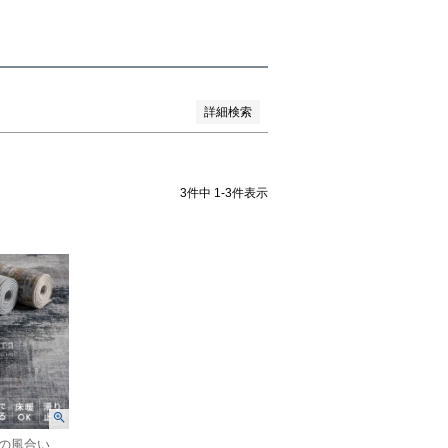
詳細検索
3
件中
1
-
3
件表示
ヴィンテージラグの風合いを“手軽に・清潔に”楽しめるウォッシャブルラグマット