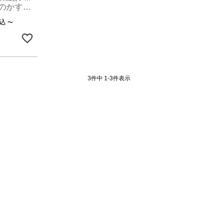
ビンテージ風のかすれを再現したアブストラクトデザインのおしゃれなラグマット Lumiera 洗濯機で丸洗いOK 薄手で簡単お掃除＆軽くて畳めてラクラク収納 床暖ホットカーペット対応のオールシーズンOK [84412]
込
〜
3
件中
1
-
3
件表示