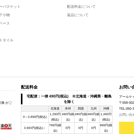
ーバスケット
配送料金について
ア小物
返品について
ベース
トタイル
配送料金
お問い
宅配便：一律 490円(税込) ※北海道・沖縄県・離島
アールケ
を除く
引換 がご
〒658-0
北海道
本州
四国
九州
沖縄
TEL:050-
1,290円
490円(税
490円(税
490円(税
1,490円
お問い合
0～3,899円(税込)
(税込)
込)
込)
込)
(税込)
799円(税
998円(税
3,900円(税込)～
0円
0円
0円
込)
込)