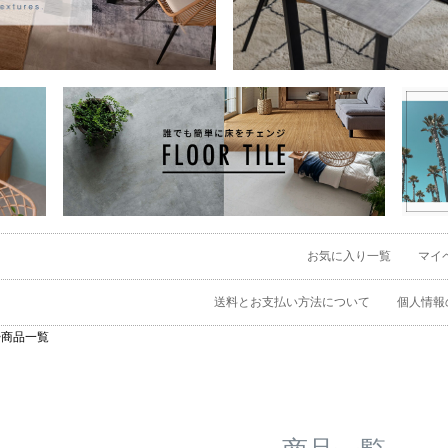
お気に入り一覧
マイ
キーワード
在庫なし商品
在庫なし商品
送料とお支払い方法について
個人情報
価格
商品番号/JANコ
商品一覧
〜
並び順
新着順
登
優先度順