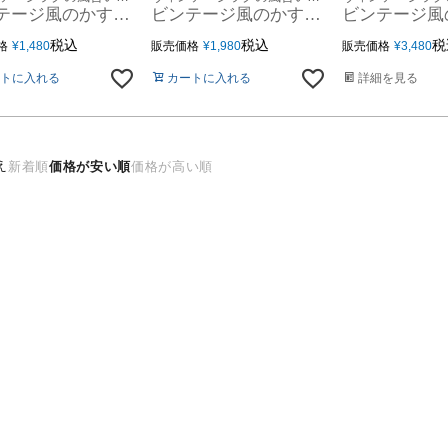
ビンテージ風のかすれを再現したアブストラクトデザインのおしゃれな玄関マット Lumiera /約50x80㎝ 洗濯機で丸洗いOK 薄手で簡単お掃除＆軽くて畳めてラクラク収納 床暖ホットカーペット対応のオールシーズンOK [84410]
ビンテージ風のかすれを再現したアブストラクトデザインのおしゃれなキッチンマット Lumiera /約45x150cm 洗濯機で丸洗いOK 薄手で簡単お掃除＆軽くて畳めてラクラク収納 床暖ホットカーペット対応のオールシーズンOK [84411]
税込
税込
税
格
¥
1,480
販売価格
¥
1,980
販売価格
¥
3,480
トに入れる
カートに入れる
詳細を見る
え
新着順
価格が安い順
価格が高い順