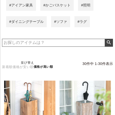
#アイアン家具
#かごバスケット
#照明
#ダイニングテーブル
#ソファ
#ラグ
並び替え
30
件中
1
-
30
件表示
新着順
価格が安い順
価格が高い順