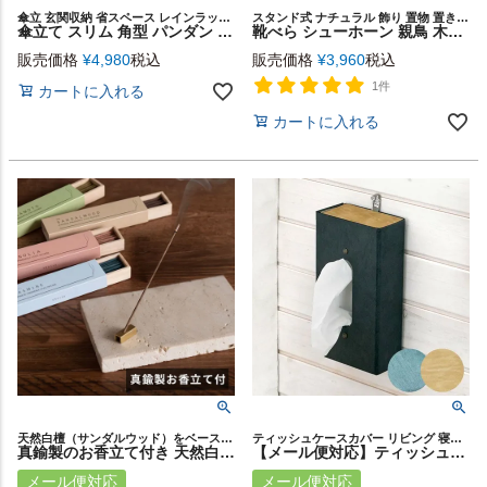
傘立 玄関収納 省スペース レインラック ギフト プレゼント 新生活 ヴィラ エスニック シンプル ホテルライク 結婚祝い 新築祝い
スタンド式 ナチュラル 飾り 置物 置き物 アート シューズ 靴 カフェ 店舗 室内 屋内 コーディネート デコレーション 可愛い カワイイ シンプル モダン ハンドメイド ギフト プレゼント
傘立て スリム 角型 パンダン ナチュラル かさ立て 傘 収納 カサ かさ カサ立て レインホルダー アンブレラスタンド ラック 店舗用 アジアン バリ モダン おしゃれ 北欧 [113]
靴べら シューホーン 親鳥 木製 天然木 ウッド 鉄刀木 タガヤサン ビルマツゲ 約 W 28cm D 5cm H 18cm ブラウン ベージュ スタンド 付き バードオブジェ オブジェ 靴ベラ くつべら 鳥 バード かわいい 玄関 インテリア おしゃれ 北欧 リゾート 雑貨 西海岸 [94196]
販売価格
¥
4,980
税込
販売価格
¥
3,960
税込
1件
カートに入れる
カートに入れる
天然白檀（サンダルウッド）をベースに厳選した香料を調合したスティックタイプのお香
ティッシュケースカバー リビング 寝室 洗面 吊り下げ たためる
真鍮製のお香立て付き 天然白檀をベースに原料を調合した上質なお香[94884]
【メール便対応】ティッシュケース ティッシュボックス 折り畳み W 26 × D 14 × H 7.7 cm ベージュ デニム ブルー ネイビー [90398]【 ティッシュ ボックス カバー ケース 折り畳み式 コンパクト ループ付き おしゃれ シンプル カジュアル 西海岸 ダルトン DULTON】
メール便対応
メール便対応