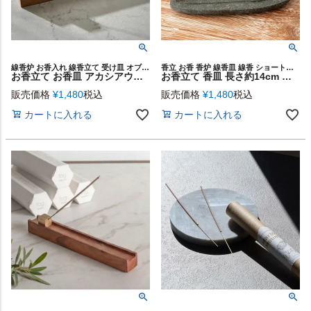
線香炉 お香入れ 線香立て 受け皿 オブジェ トレイ インテリア
香立 お香 香炉 線香皿 線香 ショートスティック
お香立て お香皿 アカシアウッド 木製 真鍮 横置 インド 製 約 W 24.5 × D 3 × H 4 cm お香スタンド インセンスホルダー インセンススタンド インセンストレイ お香トレイ おしゃれ エスニック BOHO ボーホー インド雑貨 韓国 西海岸 [34543]
お香立て 香皿 長さ約14cm 幅約4.5cm 高さ約1.2cm ストーン 石 お香 [12481]【 インセンス スタンド トレイ おしゃれ 香立て お香たて 皿 サーフボード ビーチ マリンテイスト ビーチスタイル 西海岸風 西海岸スタイル 男前 海 サーフスタイル ビーチハウス 】
販売価格
¥
1,480
税込
販売価格
¥
1,480
税込
カートに入れる
カートに入れる