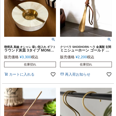
喫煙具 真鍮 オシャレ 吸い殻入れ ギフト
クツベラ SHOEHORN ヘラ 金属製 玄関
ラウンド灰皿 3タイプ MONIQUE CHARTLAND ボーン おしゃれ [90060-a 90060-b 90060-c]【 卓上灰皿 アッシュトレイ インテリア雑貨 タバコ シガレット プレゼント 手作り 】
ミニシューホーン ゴールド 靴べら 靴ベラ コンパクトサイズ [90061]【 ショート お洒落 ゴールド シューホーン 真鍮 ブレス インテリア雑貨 】
販売価格
¥
3,300
税込
販売価格
¥
2,200
税込
在庫切れ
在庫切れ
カートに入れる
再入荷お知らせ