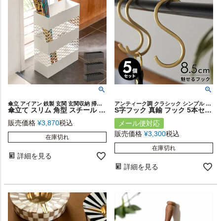
傘立 アイアン 鉄製 玄関 玄関収納 掃除用具収納 新築祝い
アンティーク調 クラシック シンプル フラット 店舗 什器 カフェ 手作り ハンドメイド レストラン 繊細 華奢 上品 クローゼット 服 バッグ 帽子 コート マフラー 植物 レトロ プレゼント
傘立て スリム 角型 スチール 幅28×奥行12cm ホワイト ダークブラウン [91468]【 カサ立て 傘たて 玄関 傘立て アンブレラスタンド アンブレラホルダー メッシュ 省スペース ナチュラル おしゃれ シンプル モダン ギフト プレゼント 新生活】
S字フック 真鍮 フック 5本セット Sサイズ 小 約 W 4cm D 0.2cm H 8.5cm ゴールド 金属 アンティーク 風 吊下げ 見せる 収納 S字ハンガー S字 ウォールデコレーション ウォールフック 壁飾り おしゃれ 北欧 リゾート 雑貨 インテリア メール便対応 西海岸 [set5-34601]
販売価格
¥
3,870
税込
メール便対応
販売価格
¥
3,300
税込
在庫切れ
在庫切れ
詳細を見る
詳細を見る