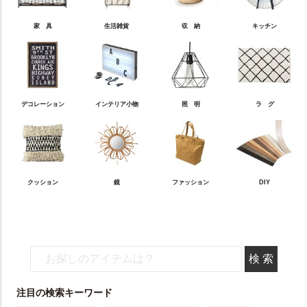
家 具
生活雑貨
収 納
キッチン
デコレーション
インテリア小物
照 明
ラ グ
クッション
鏡
ファッション
DIY
注目の検索キーワード