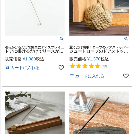
引っかけるだけで簡単にディスプレイを楽しめる、季節のリースが飾れるBRASSのドアフック。
置くだけ簡単！ロープのドアストッパー
ドアに掛けるだけでリースが飾れる BRASSのフック（S）[94821]
ジュートロープのドアストッパー(65311)【生活雑貨のELEMENTS本店】
販売価格
¥
1,980
税込
販売価格
¥
1,570
税込
2件
カートに入れる
カートに入れる