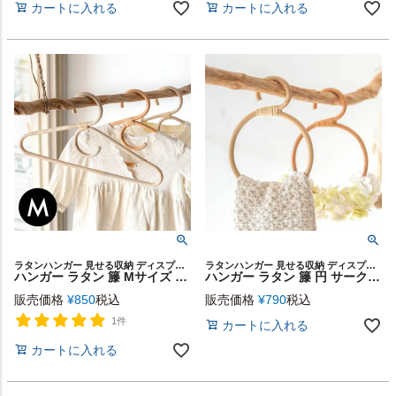
カートに入れる
カートに入れる
ラタンハンガー 見せる収納 ディスプレイ カフェ 店舗 軽量
ラタンハンガー 見せる収納 ディスプレイ カフェ 店舗 軽量
ハンガー ラタン 籐 Mサイズ 普通 一般 ナチュラル ライトブラウン 約 W 40cm D 1cm H 22cm [13959]【 タオルハンガー 大人用 服 女性用 男性用 シャツ ワンピース タオル 服 クローゼット 軽い 丈夫 かわいい おしゃれ 北欧 リゾート 西海岸風 ビーチ 男前 塩系 】
ハンガー ラタン 籐 円 サークル 丸 ナチュラル ライトブラウン 約 W 15cm D 1cm H 20cm [13961]【 リングハンガー ループハンガー タオルハンガー マフラー ストール ベルト タオル クローゼット 軽い 丈夫 かわいい おしゃれ 北欧 リゾート 西海岸風 ビーチ 男前 塩系 】
販売価格
¥
850
税込
販売価格
¥
790
税込
1件
カートに入れる
カートに入れる