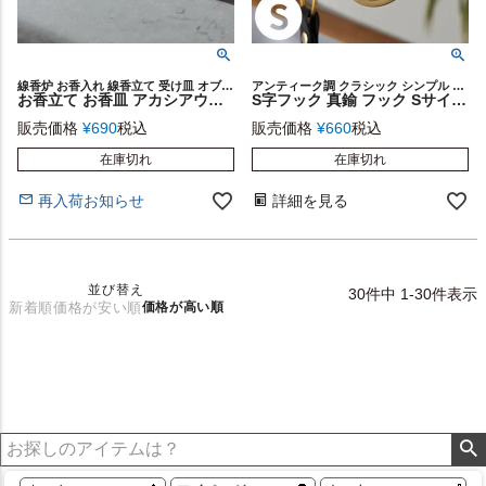
線香炉 お香入れ 線香立て 受け皿 オブジェ トレイ インテリア
アンティーク調 クラシック シンプル フラット 店舗 什器 カフェ 手作り ハンドメイド レストラン 繊細 華奢 上品 クローゼット 服 バッグ 帽子 コート マフラー 植物 レトロ プレゼント
お香立て お香皿 アカシアウッド 木製 横置 インド 製 約 W 27 × D 5 × H 2 cm お香スタンド インセンスホルダー インセンススタンド インセンストレイ お香トレイ おしゃれ エスニック BOHO ボーホー インド雑貨 韓国 西海岸 [34542]
S字フック 真鍮 フック Sサイズ 小 約 W 4cm D 0.2cm H 8.5cm ゴールド 金 金属 アンティーク 風 吊下げ 吊り下げ 見せる 収納 S字ハンガー S字 ウォールデコレーション ウォールフック 壁飾り 壁掛け おしゃれ 北欧 リゾート 雑貨 インテリア 西海岸 メール便対応 [34601]
販売価格
¥
690
税込
販売価格
¥
660
税込
在庫切れ
在庫切れ
再入荷お知らせ
詳細を見る
並び替え
30
件中
1
-
30
件表示
新着順
価格が安い順
価格が高い順