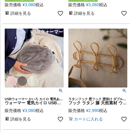
販売価格
¥
3,080
税込
販売価格
¥
3,080
税込
詳細を見る
詳細を見る
USBウォーマー かいろ カイロ 電気あんか 防寒 オフィス
ラタンフック 壁フック 壁掛け ダブルフック コートハンガー 壁面収納 ウォールシェルフ ハンガーフック ヴィンテージ風 ビンテージ風 フック付き シンプル ディスプレイ オブジェ
ウォーマー 電気カイロ USB式 直径25cm 丸型 グレー ピンク ホワイト [90086]【 あんか 電気かいろ ファー 手洗い可 ストラップ付き USBコード付き リモコン カバー取り外し おしゃれ かわいい エコ 省電力 温度調節機能 安全機能 自動OFF機能 USBポート ふわふわ スパイス】
フック ラタン 籐 天然素材 ウォールハンガー 3連 約 W 40cm D 6.5cm H 20cm ナチュラル ベージュ 壁掛けフック 壁面 フック 壁 ウォールフック ハンガーラック ウォールラック ウォールシェルフハンガー インテリア 軽量 おしゃれ 北欧 リゾート 雑貨 西海岸 [14032]
販売価格
¥
3,080
税込
販売価格
¥
2,990
税込
詳細を見る
カートに入れる