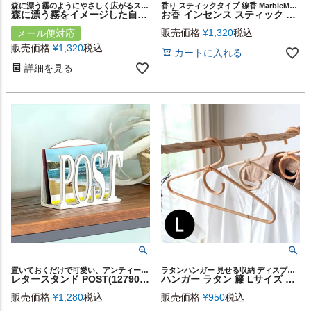
森に漂う霧のようにやさしく広がるスティックインセンス
香り スティックタイプ 線香 MarbleMountain バンブーインセンス バンブー 竹 玄関 リビング 寝室 ベッドルーム インテリア お線香 香 リラックス 気分転換 ギフト プレゼント
森に漂う霧をイメージした自然な香りのお香（スティックタイプ/30分燃焼） 全4種類 fog. [94886]
お香 インセンス スティック 20本入り 約 W 0.3cm D 0.3cm H 25.5cm パロサント フランキンセンス ジャスミン サンダルウッド ホワイトセージ 白檀 お香スティック ウッディー スパイシー フラワー エキゾチック リフレッシュ リゾート おしゃれ 北欧 雑貨 西海岸風 [94166]
販売価格
¥
1,320
税込
メール便対応
販売価格
¥
1,320
税込
カートに入れる
詳細を見る
置いておくだけで可愛い、アンティークなレタースタンド
ラタンハンガー 見せる収納 ディスプレイ カフェ 店舗 軽量
レタースタンド POST(12790) 【生活雑貨のELEMENTS本店】
ハンガー ラタン 籐 Lサイズ 大きい ビッグ ナチュラル ライトブラウン 約 W 46cm D 1cm H 25cm [13960]【 タオルハンガー 大人用 服 女性用 男性用 シャツ ジャケット バスタオル 服 クローゼット 軽い 丈夫 かわいい おしゃれ 北欧 リゾート 西海岸風 ビーチ 男前 塩系 】
販売価格
¥
1,280
税込
販売価格
¥
950
税込