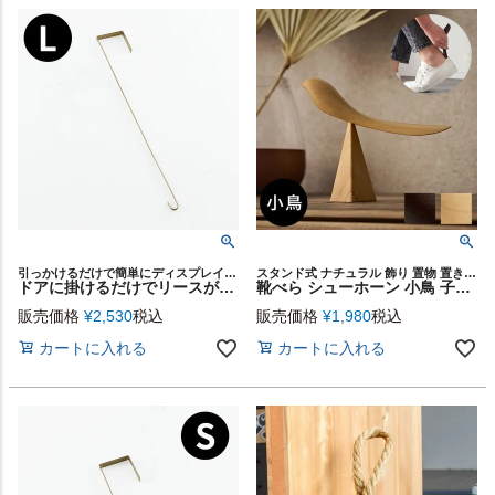
引っかけるだけで簡単にディスプレイを楽しめる、季節のリースが飾れるBRASSのドアフック。
スタンド式 ナチュラル 飾り 置物 置き物 アート シューズ 靴 カフェ 店舗 室内 屋内 コーディネート デコレーション 可愛い カワイイ シンプル モダン ハンドメイド ギフト プレゼント
ドアに掛けるだけでリースが飾れる BRASSのフック（L）[94820]
靴べら シューホーン 小鳥 子鳥 木製 天然木 ウッド 鉄刀木 タガヤサン ビルマツゲ 約 W 16cm D 4cm H 13cm ブラウン ベージュ スタンド 付き バードオブジェ オブジェ 靴ベラ くつべら 鳥 バード かわいい 玄関 インテリア おしゃれ 北欧 リゾート 雑貨 西海岸 [94197]
販売価格
¥
2,530
税込
販売価格
¥
1,980
税込
カートに入れる
カートに入れる