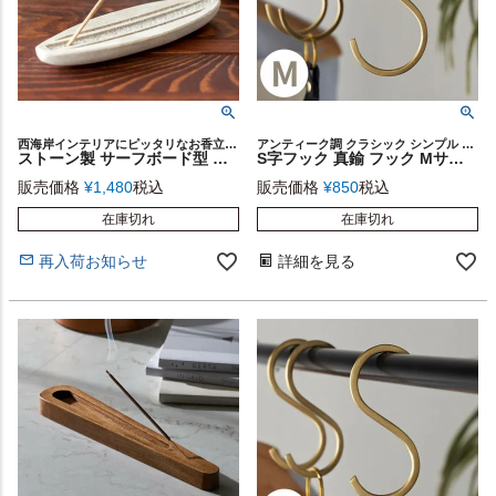
西海岸インテリアにピッタリなお香立♪香皿 インセンスホルダー
アンティーク調 クラシック シンプル フラット 店舗 什器 カフェ 手作り ハンドメイド レストラン 繊細 華奢 上品 クローゼット 服 バッグ 帽子 コート マフラー 植物 レトロ プレゼント
ストーン製 サーフボード型 お香立て(12480)【生活雑貨のELEMENTS本店】
S字フック 真鍮 フック Mサイズ 大 約 W 5cm D 0.2cm H 12cm ゴールド 金 金属 アンティーク 風 吊下げ 吊り下げ 見せる 収納 S字ハンガー S字 ウォールデコレーション ウォールフック 壁飾り 壁掛け おしゃれ 北欧 リゾート 雑貨 インテリア 西海岸 メール便対応 [34600]
販売価格
¥
1,480
税込
販売価格
¥
850
税込
在庫切れ
在庫切れ
再入荷お知らせ
詳細を見る