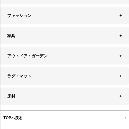
オーナメント
ランチョンマット＆コースター
時計
ペンダントライト
フォトフレーム
ファッション
キッチン雑貨
ファブリック
フロアライト
フラワーベース・テラリウム
アクセサリースタンド＆ケース
お盆・トレー
家具
バス・トイレ用品
フェイクグリーン
バッグ・ポーチ
ソファ・ソファベッド
その他雑貨
アウトドア・ガーデン
プランターカバー
チェア
アウトドアファニチャー
キャンドル
ラグ・マット
テーブル
収納ケース・ボックス
キャンドルホルダー＆スタンド
ラグ
収納家具
床材
スケートボード
アロマディフューザー
玄関マット
ベッド・寝具
フローリングカーペット
アウトドア雑貨
TOPへ戻る
キッチンマット
キッズインテリア
フロアタイル