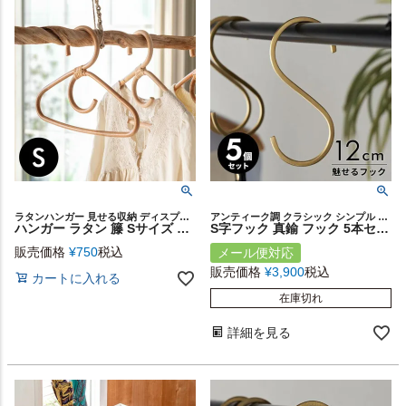
ラタンハンガー 見せる収納 ディスプレイ カフェ 店舗 軽量
アンティーク調 クラシック シンプル フラット 店舗 什器 カフェ 手作り ハンドメイド レストラン 繊細 華奢 上品 クローゼット 服 バッグ 帽子 コート マフラー 植物 レトロ プレゼント
ハンガー ラタン 籐 Sサイズ 小さい ミニ ナチュラル ライトブラウン 約 W 26cm D 1cm H 18cm [13958]【 タオルハンガー キッズハンガー ベビーハンガー キッズ 子供用 赤ちゃん ベビー 子供部屋 軽い 丈夫 かわいい おしゃれ 北欧 リゾート 西海岸風 ビーチ 男前 塩系 】
S字フック 真鍮 フック 5本セット Mサイズ 大 約 W 5cm D 0.2cm H 12cm ゴールド 金 金属 アンティーク 風 吊下げ 見せる 収納 S字ハンガー S字 ウォールデコレーション ウォールフック 壁飾り おしゃれ 北欧 リゾート 雑貨 インテリア メール便対応 西海岸 [set5-34600]
販売価格
¥
750
税込
メール便対応
販売価格
¥
3,900
税込
カートに入れる
在庫切れ
詳細を見る