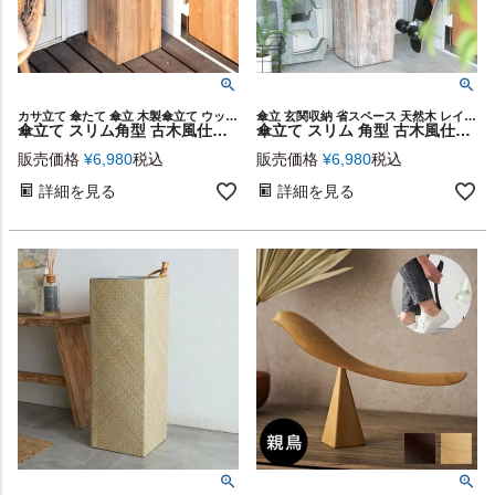
カサ立て 傘たて 傘立 木製傘立て ウッド傘立て 玄関 玄関収納 掃除用具収納 結婚祝い 新築祝い 1人暮らし天然木 レインラック ヴィンテージ インダストリアル ブルックリン シンプル
傘立 玄関収納 省スペース 天然木 レインラック
傘立て スリム角型 古木風仕上げ 木製 幅24.5cm Botanique ボタニーク カサ立て 傘たて 玄関 傘立て アンブレラスタンド アンブレラホルダー アンティーク風 店舗用 業務用 北欧 ナチュラル おしゃれ 西海岸 モダン ギフト プレゼント 新生活 [q-51]
傘立て スリム 角型 古木風仕上げ 木製 ホワイトウォッシュ W 約 24.5cm D 約 24.5cm H 約 55cm [51257-wh]【 カサ立て 傘たて アンブレラスタンド アンブレラホルダー アンティーク風 リサイクルウッド 店舗用 業務用 北欧 ナチュラル おしゃれ ビーチ 西海岸 】
販売価格
¥
6,980
税込
販売価格
¥
6,980
税込
詳細を見る
詳細を見る