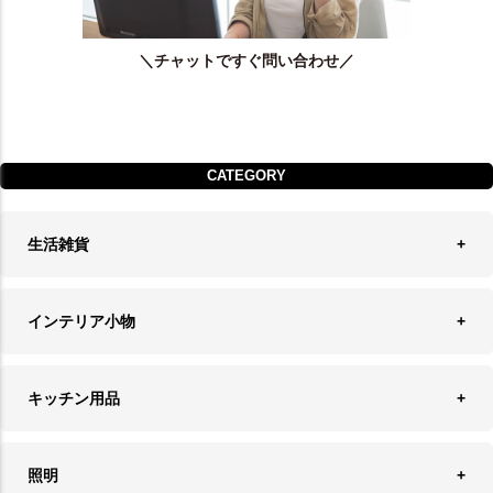
＼チャットですぐ問い合わせ／
CATEGORY
生活雑貨
収納
インテリア小物
ランドリーバスケット
ウォールデコレーション
キッチン用品
ティッシュケース
オブジェ
食器＆カトラリー
ごみ箱
照明