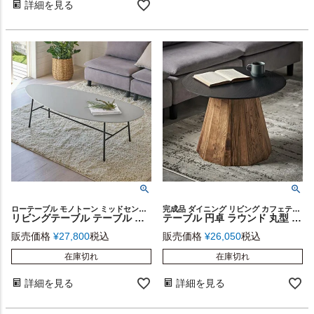
詳細を見る
ローテーブル モノトーン ミッドセンチュリー コンパクト 幅130cm スチール 天板 ソファーテーブル ダイニング 机 デスク テレワーク 在宅勤務 一人暮らし ギフト プレゼント
完成品 ダイニング リビング カフェテーブル ディスプレイ ソファーテーブル サイド ナイト ソファ ロー 海外インテリア スタイリッシュ インダストリアル コースタル ヴィンテージ
リビングテーブル テーブル センターテーブル 約 W 130cm D 57cm H 40cm グレー 曲線デザイン デザイン シンプル モダン 家具 インテリア ナイトテーブル ソファテーブル コーヒーテーブル リビング リゾート 店舗 カフェ おしゃれ 北欧 西海岸風 [91600]
テーブル 円卓 ラウンド 丸型 S ラウンドテーブル 約 W 60cm D 60cm H 43cm ブラック 天然木 ウッド デザイン シンプル 家具 インテリア センターテーブル サイドテーブル コーヒーテーブル リゾート 店舗 カフェ おしゃれ 北欧 モダン ホテルライク サーフ 西海岸 [91606]
販売価格
¥
27,800
税込
販売価格
¥
26,050
税込
在庫切れ
在庫切れ
詳細を見る
詳細を見る