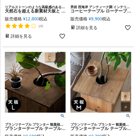
リアルストーンのような高級感のある見た目と、扱いやすい高機能性が人気のハイセンスな家具シリーズ「ART STONE furniture」のサイドテーブル
男前 西海岸 アンティーク調 インテリア 机 シンプル 家具 ソファーテーブル デスク 仕事 勉強 オフィス コーヒー カフェ 一人暮らし 収納
天然石を超える新素材天板と 天然ラバーウッドのサイドテーブル[c-84313]
コーヒーテーブル ローテーブル アイアン フレーム テーブル ブラウン ブラック 約 W 90cm D 50cm H 41cm TABAS タバス ソファテーブル センターテーブル リビングテーブル 木製 おしゃれ 北欧 無垢材 スチール ノートパソコン 在宅勤務 リモートワーク [63061]
販売価格
¥
12,800
税込
販売価格
¥
9,900
税込
1件
詳細を見る
詳細を見る
プランツテーブル プランター 観葉植物 スクエア 角型 四角 観葉植物テーブル ナイトテーブル ソファサイド リビング ソファ横 カフェスペース カフェ 店舗 レストラン グリーン ギフト
プランツテーブル プランター 観葉植物 スクエア 角型 四角 観葉植物テーブル ナイトテーブル ソファサイド リビング ソファ横 カフェスペース カフェ 店舗 レストラン グリーン ギフト
プランターテーブル テーブルプレート プランターカバー 正方形 カバー 蓋 ふた フタ 天板 53.5cm L ナチュラル ブラウン Botanique ボタニーク 木製 木 ウッド 植木鉢 鉢植え テーブル サイドテーブル ミニテーブル おしゃれ 北欧 リゾート 家具 インテリア 西海岸 [a-5]
プランターテーブル テーブルプレート プランターカバー 正方形 カバー 蓋 ふた フタ 天板 43.5cm M ナチュラル ブラウン Botanique ボタニーク 木製 木 ウッド 植木鉢 鉢植え テーブル サイドテーブル ミニテーブル おしゃれ 北欧 リゾート 家具 インテリア 西海岸 [b-5]