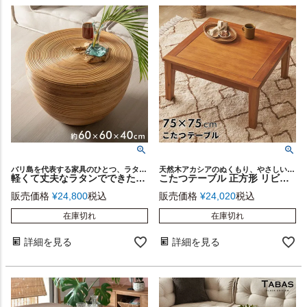
バリ島を代表する家具のひとつ、ラタンの芯を円形に巻き上げてつくるローテーブル
天然木アカシアのぬくもり、やさしい風合いを感じられる、直線的でシンプルなデザインの正方形こたつテーブル
軽くて丈夫なラタンでできたコーヒーテーブルにおすすめのローテーブル[14347]
こたつテーブル 正方形 リビングテーブル こたつ 天然木 家具調 コタツ テーブル 小さめ 省スペース コンパクト W75×D75×H38cm こたつ 正方形 75×75 ミニ こたつ 小さい おしゃれ コタツテーブル オールシーズン 炬燵 電気こたつ 西海岸インテリア サーフスタイル カリフォルニアスタイル [91629]
販売価格
¥
24,800
税込
販売価格
¥
24,020
税込
在庫切れ
在庫切れ
詳細を見る
詳細を見る