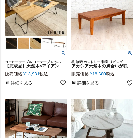
コーヒーテーブル ローテーブル かっこいい おしゃれ
机 無垢 カントリー 和室 リビング
【完成品】天然木×アイアンフレームのセンターテーブル(91044)【生活雑貨のELEMENTS本店】
アカシア天然木の風合いが映えるセンターテーブル 約110×55cm [91442]
販売価格
¥
18,931
税込
販売価格
¥
18,680
税込
詳細を見る
詳細を見る