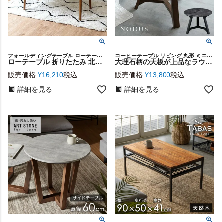
フォールディングテーブル ローテーブル センターテーブル
コーヒーテーブル リビング 丸形 ミニテーブル インテリア
ローテーブル 折りたたみ 北欧 天然木 (91170) 【生活雑貨のELEMENTS本店】
大理石柄の天板が上品なラウンドローテーブル 直径60cm [84100-wh]
販売価格
¥
16,210
税込
販売価格
¥
13,800
税込
詳細を見る
詳細を見る