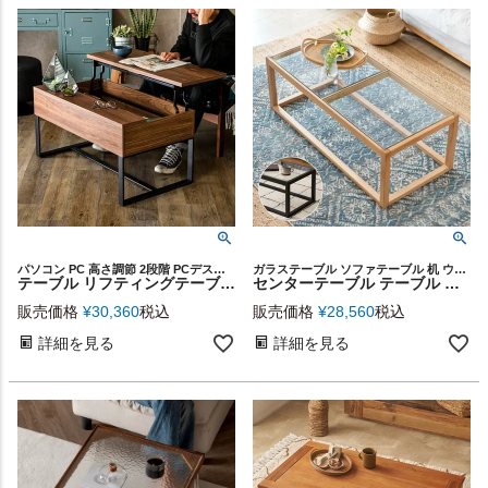
パソコン PC 高さ調節 2段階 PCデスク 収納 在宅ワーク 在宅勤務 机 デスク パソコンデスク PCテーブル ダイニングテーブル リビング ダイニング 模様替え 一人暮らし プレゼント
ガラステーブル ソファテーブル 机 ウッド 新築祝い 新居 新生活
テーブル リフティングテーブル センターテーブル 幅90cm ブラウン ベージュ 約W 90cm D 50cm H 46cm 木目調 パソコンテーブル 昇降テーブル ローテーブル リビングテーブル ソファテーブル 家具 スチール脚 シンプル ナチュラル おしゃれ 北欧 ブルックリン 西海岸 [9129]
センターテーブル テーブル 木製 ガラス 長方形 W 110 × D 50 cm ローテーブル コーヒーテーブル 強化ガラス 天然木 ウッドフレーム おしゃれ シンプル ブラック ナチュラル モダン 北欧 リゾート 西海岸 コースタル インテリア [91519]
販売価格
¥
30,360
税込
販売価格
¥
28,560
税込
詳細を見る
詳細を見る