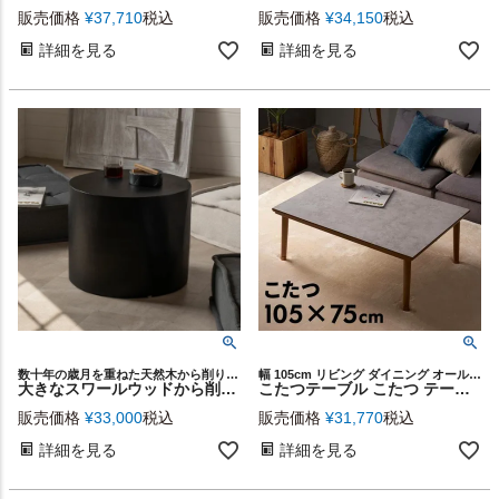
販売価格
¥
37,710
税込
販売価格
¥
34,150
税込
詳細を見る
詳細を見る
数十年の歳月を重ねた天然木から削り出された、スワールウッド無垢材の丸型コーヒーテーブル
幅 105cm リビング ダイニング オールシーズン 春 夏 秋 冬 センターテーブル コーヒーテーブル カフェテーブル ティーテーブル ナチュラル スタイリッシュ 高さ調整 可能 2段階調節
大きなスワールウッドから削り出した丸太テーブル／スツール（Live-Edge Stump）[14357]
こたつテーブル こたつ テーブル 約 W 105cm D 75cm H 36cm 40cm ストーン調 大理石調 グレー 長方形 こたつ本体 炬燵 コタツ 本体 机 デスク 学習机 暖房器具 カーボン フラットヒーター 手元コントローラー おしゃれ 北欧 リゾート 雑貨 家具 インテリア アジアン [91619]
販売価格
¥
33,000
税込
販売価格
¥
31,770
税込
詳細を見る
詳細を見る