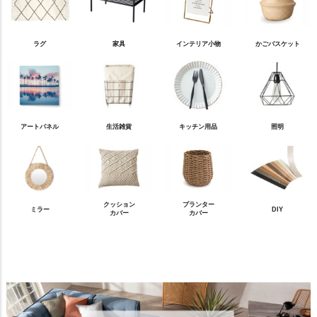
ラグ
家具
インテリア小物
かごバスケット
アートパネル
生活雑貨
キッチン用品
照明
クッション
プランター
ミラー
DIY
カバー
カバー