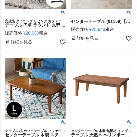
センターテーブル (91159)【生活雑貨のELEMENTS本店】
完成品 ダイニング リビング カフェテーブル ディスプレイ ソファーテーブル サイド ナイト ソファ ソファー 食卓 ローテーブル アーバン スタイリッシュ インダストリアル プレゼント
テーブル 円卓 ラウンド 丸型 ラウンドテーブル 約 W78cm D78cm H 33.5cm ナチュラル ブラック アイアン 天然木 ウッド デザイン シンプル 家具 インテリア センターテーブル ダイニングテーブル コーヒーテーブル リゾート 店舗 カフェ おしゃれ 北欧 モダン 西海岸 [91608]
販売価格
¥
25,540
税込
販売価格
¥
26,050
税込
詳細を見る
詳細を見る
テーブル 机 カフェテーブル ソファーテーブル ヴィンテージ
センターテーブル 木製 無垢材 インダストリアル モダン 机
センターテーブル 木製 スチール棚付き ワイド天板 幅110cm 高さ40cm ブラウン [91203]【 ローテーブル リビングテーブル コーヒーテーブル 天然木 木目 茶 デザイン家具 おしゃれ 西海岸 ヴィンテージ モダン 北欧 】
テーブル 天然木 ヘリンボーン柄 110cm × 55cm 組立品 [91258]【 コーヒーテーブル ローテーブル リビングテーブル おしゃれ 西海岸 北欧 ヴィンテージ 】