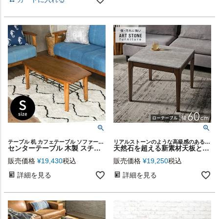
テーブル 机 カフェテーブル ソファーテーブル ヴィンテージ
リアルストーンのような高級感のある見た目と、扱いやすい高機能性が人気のハイセンスな家具シリーズ「ART STONE furniture」のローテーブル
センターテーブル 木製 スチール棚付き 幅90cm 高さ40cm ブラウン [91202]【 ローテーブル リビングテーブル コーヒーテーブル 天然木 木目 茶 デザイン家具 おしゃれ 西海岸 ヴィンテージ モダン 北欧 】
天然石を超える新素材天板と天然ラバーウッドのローテーブル [84296]
販売価格
¥
19,430
税込
販売価格
¥
19,250
税込
詳細を見る
詳細を見る