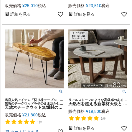
販売価格
¥
25,010
税込
販売価格
¥
23,510
税込
詳細を見る
詳細を見る
当店人気アイテム「切り株テーブル」に同シリーズとしてコーヒーテーブルが新しく仲間入り！
リアルストーンのような高級感のある見た目と、扱いやすい高機能性が人気のハイセンスな家具シリーズ「ART STONE furniture」のセンターテーブル
天然石を超える新素材天板と 天然ラバーウッドのセンターテーブル[d-84314]
無垢のチークウッドをそのまま活かしたユニークな形が特徴のローテーブル
天然木チークウッド無垢材の切り株をそのまま生かして作られたローテーブル [14168]
販売価格
¥
19,800
税込
販売価格
¥
21,800
税込
1件
1件
詳細を見る
カートに入れる