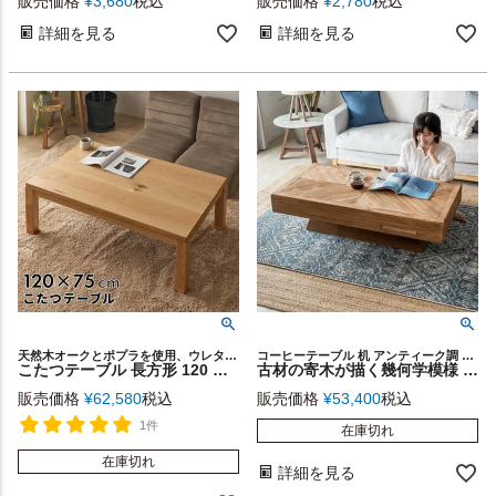
販売価格
¥
3,680
税込
販売価格
¥
2,780
税込
詳細を見る
詳細を見る
天然木オークとポプラを使用、ウレタン塗装仕上げのシンプルでスタイリッシュなデザインが特徴
コーヒーテーブル 机 アンティーク調 カフェ 展示テーブル 什器
こたつテーブル 長方形 120 テーブル こたつ 高さ調節 家具調 コタツ リビング オーク 天然木 こたつ 日本製 W120×D75×H36/40cm 国産 コタツテーブル 継脚式 オールシーズン 炬燵 電気こたつ エコ 西海岸インテリア サーフスタイル カリフォルニアスタイル [91628]
古材の寄木が描く幾何学模様 センターテーブル 約125×65cm [91520]
販売価格
¥
62,580
税込
販売価格
¥
53,400
税込
1件
在庫切れ
在庫切れ
詳細を見る