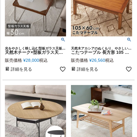
光をやさしく映し込む型板ガラス天板と、温もりあるチーク材を組み合わせたテーブル
天然木アカシアのぬくもり、やさしい風合いを感じられる、直線的でシンプルなデザインの長方形こたつテーブル
天然木チーク×型板ガラス天板のセンターテーブル 幅50cm[stc-67275]
こたつテーブル 長方形 105 リビングテーブル こたつ 天然木 家具調 コタツ テーブル 小さめ 省スペース コンパクト W105×D60×H38cm シンプル ミニ こたつ 小さい おしゃれ コタツテーブル オールシーズン 炬燵 電気こたつ エコ 西海岸インテリア サーフスタイル カリフォルニアスタイル [91630]
販売価格
¥
28,000
税込
販売価格
¥
26,560
税込
詳細を見る
詳細を見る