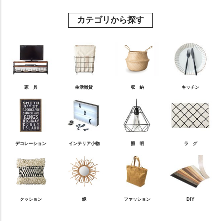
カテゴリから探す
家 具
生活雑貨
収 納
キッチン
デコレーション
インテリア小物
照 明
ラ グ
クッション
鏡
ファッション
DIY