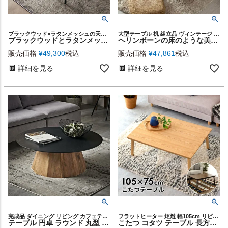
ブラックウッド×ラタンメッシュの天然素材を使用した、高級感とシンプルモダンな雰囲気漂うネストテーブル
大型テーブル 机 組立品 ヴィンテージ 天然木 おうちカフェ
ブラックウッドとラタンメッシュのコンビネーションが大人サーフスタイルにぴったりな丸いネストテーブル[ 67185 ]
ヘリンボーンの床のような美しい天板 センターテーブル 約130×70cm [91557]
販売価格
¥
49,300
税込
販売価格
¥
47,861
税込
詳細を見る
詳細を見る
完成品 ダイニング リビング カフェテーブル ネストテーブル ソファーテーブル サイド ナイト ソファ ロー 海外インテリア スタイリッシュ インダストリアル コースタル ヴィンテージ
フラットヒーター 炬燵 幅105cm リビングテーブル 薄型ヒーター
テーブル 円卓 ラウンド 丸型 L ラウンドテーブル 約 W 90cm D 90cm H 32cm ブラック 天然木 ウッド デザイン シンプル 家具 インテリア センターテーブル ローテーブル コーヒーテーブル リゾート 店舗 カフェ おしゃれ 北欧 モダン ホテルライク サーフ 西海岸 [91607]
こたつ コタツ テーブル 長方形 木製 W 105 × D 75 ナチュラル ブラウン [91492]【 こたつ本体 コタツ本体 センターテーブル 天然木 シンプル おしゃれ カーボンフラットヒーター 300W 暖房器具 こたつテーブル 家具調 オールシーズン 北欧 カジュアル モダン 在宅勤務】