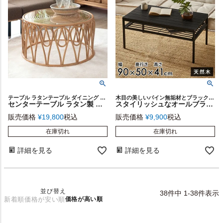
テーブル ラタンテーブル ダイニング 円卓 ラウンド
木目の美しいパイン無垢材とブラックアイアンという、異素材を組み合わせた家具シリーズ「TABAS BLACK EDITION」のローテーブル
センターテーブル ラタン製 円型 ガラス天板 径71cm 高さ41cm ナチュラル [13724]【 リビングテーブル センターテーブル コーヒーテーブル 飾りテーブル ソファテーブル おしゃれ リビング モダン 】
スタイリッシュなオールブラックカラー天然木とアイアンのシンプルなローテーブル【便利な棚板付き】 [63061-cbk]
販売価格
¥
19,800
税込
販売価格
¥
9,900
税込
在庫切れ
在庫切れ
詳細を見る
詳細を見る
並び替え
38
件中
1
-
38
件表示
新着順
価格が安い順
価格が高い順