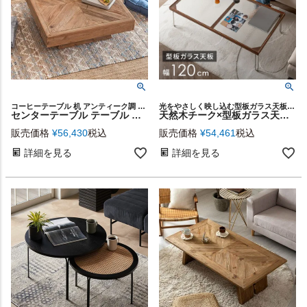
コーヒーテーブル 机 アンティーク調 カフェ 展示テーブル
光をやさしく映し込む型板ガラス天板と、温もりあるチーク材を組み合わせたテーブル
センターテーブル テーブル 木製 W 100 × D 100 × H 36 cm 正方形 [91510]【 ローテーブル 大型 古材 パイン 大きめ 寄木 ジオメトリック 幾何学 おしゃれ ナチュラル ヴィンテージ ロースタイル 床座スタイル リビング 応接室 オフィス ディスプレイ台 店舗】
天然木チーク×型板ガラス天板のセンターテーブル 幅120cm[stc-67276]
販売価格
¥
56,430
税込
販売価格
¥
54,461
税込
詳細を見る
詳細を見る