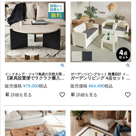
インドネシア・ジャワ島産の天然大理石とモンキーポッド（スワールウッド）を贅沢に使用、洗練されたデザインの丸いローテーブル
ガーデンリビングセット 軽量設計 メッシュ セット売り 屋外
【家具設置便でラクラク搬入】直径約90cm天然大理石の丸いローテーブル（セレスティアルマーブル）[14245]
ガーデンリビング 4点セット ガーデン テーブル ソファ モダン ラタン ひじ掛け ガーデンファニチャー ホテル カフェ ベランダ テラステーブル 庭 屋外 バルコニー ホワイト ブラック 1人掛けソファ 2人掛けソファ アウトドア 家具 リビング 北欧 リゾート 西海岸 [91565]
販売価格
¥
79,000
税込
販売価格
¥
64,480
税込
詳細を見る
詳細を見る