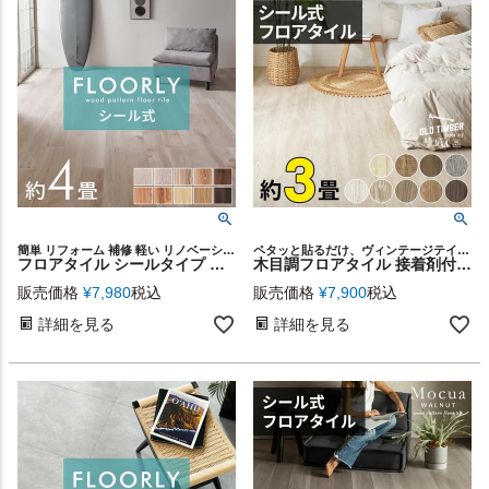
簡単 リフォーム 補修 軽い リノベーション 店舗 カフェ レストラン オフィス 土足 可能 OK 接着剤不要 オーク チーク リビング ダイニング 寝室 ベッドルーム トイレ スタイリッシュ
ペタッと貼るだけ、ヴィンテージテイストのフロアタイル。
フロアタイル シールタイプ 床材 48枚セット 約 4畳 ブラウン ベージュ 木目調 フローリング タイル マット カーペット 床 フロア ナチュラル フロアシート 低コスト 耐久性 耐水性 シール 貼るだけ 接着剤 おしゃれ 北欧 リゾート インテリア DIY 西海岸 [set48-85001]
木目調フロアタイル 接着剤付き 床材 貼るだけフローリングタイル36枚セット[接着タイプ オールドティンバー全9色]【生活雑貨のELEMENTS本店】床 シート リメイク DIY
販売価格
¥
7,980
税込
販売価格
¥
7,900
税込
詳細を見る
詳細を見る