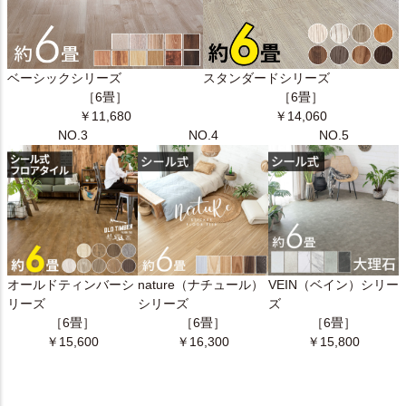
ベーシックシリーズ
スタンダードシリーズ
［6畳］
［6畳］
￥
11,680
￥
14,060
NO.3
NO.4
NO.5
オールドティンバーシ
nature（ナチュール）
VEIN（ベイン）シリー
リーズ
シリーズ
ズ
［6畳］
［6畳］
［6畳］
￥
15,600
￥
16,300
￥
15,800