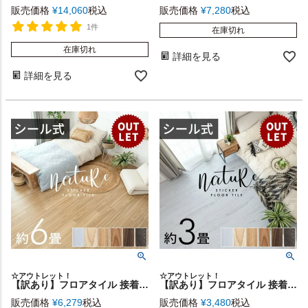
販売価格
¥
14,060
税込
販売価格
¥
7,280
税込
1件
在庫切れ
在庫切れ
詳細を見る
詳細を見る
☆アウトレット！
☆アウトレット！
【訳あり】フロアタイル 接着剤付き 床材 貼るだけ シール 72枚 約 6畳 ブラウン ベージュ グレー ホワイト [out- 84075]【 nature ナチュール 接着 粘着 木目調 フローリング タイル マット カーペット 床 フロア ナチュラル シック 接着剤不要 北欧 おしゃれ リゾート 西海岸風 男前 】
【訳あり】フロアタイル 接着剤付き 床材 貼るだけ シール 36枚 約 3畳 ブラウン ベージュ グレー ホワイト [out- 8407]【 nature ナチュール 接着 粘着 木目調 フローリング タイル マット カーペット 床 フロア ナチュラル シック 接着剤不要 北欧 おしゃれ リゾート 西海岸風 男前 】
販売価格
¥
6,279
税込
販売価格
¥
3,480
税込