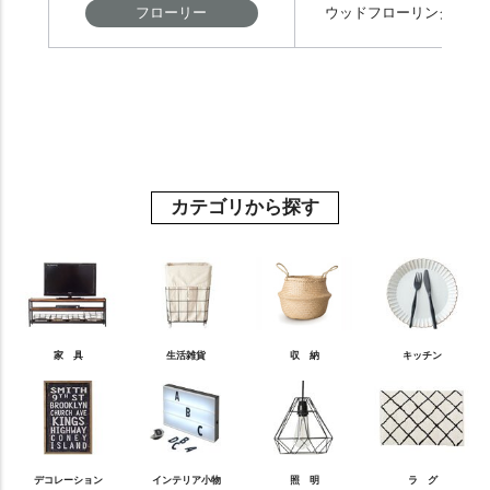
カテゴリから探す
家 具
生活雑貨
収 納
キッチン
デコレーション
インテリア小物
照 明
ラ グ