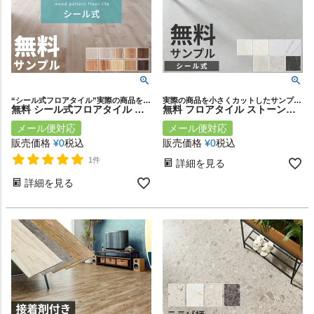
“シール式フロアタイル”実際の商品を小さくカットしたサンプルをメール便でお届け♪ フローリング DIY 床 賃貸 簡単 床材 フローリング
実際の商品を小さくカットしたサンプルをメール便でお届け♪
無料 シール式フロアタイル サンプル 床材 フローリングカーペット DIY 床 ウッドカーペット ビニールフロア ウッドタイル 床タイル かーぺっと おしゃれ マット [85001-sample]
無料 フロアタイル ストーン調 接着剤付き 貼るだけ シール 接着タイプ サンプル VEIN ベイン 天然石風 大理石風 シート タイル フロア フロアー マット インテリア DIY 模様替え リフォーム 簡単 リゾート [84252-sample]
メール便対応
メール便対応
販売価格
¥
0
税込
販売価格
¥
0
税込
1件
詳細を見る
詳細を見る