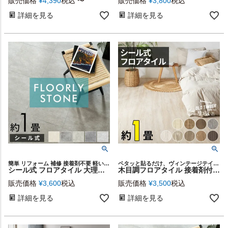
販売価格
¥
4,390
税込
〜
販売価格
¥
3,800
税込
詳細を見る
詳細を見る
簡単 リフォーム 補修 接着剤不要 軽い 店舗 リノベーション 子供 汚れ防止 カフェ レストラン オフィス 玄関 土足OK リビング ダイニング 寝室 トイレ スタイリッシュ 土足対応 土間
ペタッと貼るだけ、ヴィンテージテイストのフロアタイル。
シール式 フロアタイル 大理石 薄型 フロアマット 薄い シールタイプ 正方形 床材 1畳 石目 フローリング タイル 貼るだけ マット カーペット 床 傷防止 犬 フロアシート 低コスト 耐久性 軽量 模様替え おしゃれ 北欧 インテリア DIY 西海岸 [set8-85002]
木目調フロアタイル 接着剤付き 床材 貼るだけフローリングタイル12枚セット[接着タイプ オールドティンバー全9色]【生活雑貨のELEMENTS本店】床 シート リメイク DIY
販売価格
¥
3,600
税込
販売価格
¥
3,500
税込
詳細を見る
詳細を見る