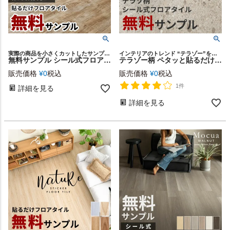
実際の商品を小さくカットしたサンプルをメール便でお届け♪
インテリアのトレンド “テラゾー”を簡単リアル再現
無料サンプル シール式フロアタイル サンプル [オールドティンバー]7000-sample【生活雑貨のELEMENTS本店】床 シート リメイク DIY
テラゾー柄 ペタッと貼るだけシール式フロアタイル サンプル [84254-sample]
販売価格
¥
0
税込
販売価格
¥
0
税込
1件
詳細を見る
詳細を見る