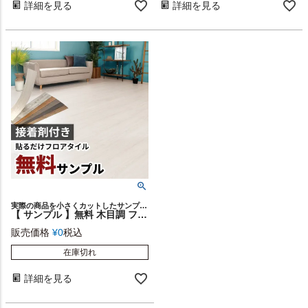
詳細を見る
詳細を見る
実際の商品を小さくカットしたサンプルをメール便でお届け♪
【 サンプル 】無料 木目調 フロアタイル サンプル [シールタイプ]ft-300-sample【 床材 フローリング カーペット DIY 床 シート 簡単 ウッドカーペット ビニールフロア ウッドタイル 床タイル かーぺっと おしゃれ マット 】
販売価格
¥
0
税込
在庫切れ
詳細を見る