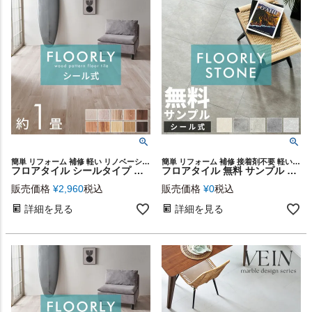
簡単 リフォーム 補修 軽い リノベーション 店舗 カフェ レストラン オフィス 土足 可能 OK 接着剤不要 オーク チーク リビング ダイニング 寝室 ベッドルーム トイレ スタイリッシュ
簡単 リフォーム 補修 接着剤不要 軽い 店舗 リノベーション 子供 汚れ防止 カフェ レストラン オフィス 玄関 土足OK リビング ダイニング 寝室 トイレ スタイリッシュ 土足対応 土間
フロアタイル シールタイプ 床材 12枚セット 約 1畳 ブラウン ベージュ 木目調 フローリング タイル マット カーペット 床 フロア ナチュラル フロアシート 低コスト 耐久性 耐水性 シール 貼るだけ 接着剤 おしゃれ 北欧 リゾート インテリア DIY 西海岸 [set12-85001]
フロアタイル 無料 サンプル シール式 大理石 薄型 フロアマット 薄い シールタイプ 正方形 石目 軽い フローリング タイル 貼るだけ マット カーペット 床 傷防止 犬 フロアシート 石 低コスト 耐久性 軽量 模様替え おしゃれ 北欧 インテリア DIY 西海岸 [85002-sample]
販売価格
¥
2,960
税込
販売価格
¥
0
税込
詳細を見る
詳細を見る