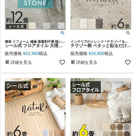
簡単 リフォーム 補修 接着剤不要 軽い 店舗 リノベーション 子供 汚れ防止 カフェ レストラン オフィス 玄関 土足OK リビング ダイニング 寝室 トイレ スタイリッシュ 土足対応 土間
インテリアのトレンド “テラゾー”を簡単リアル再現
シール式 フロアタイル 大理石 薄型 フロアマット 薄い シールタイプ 正方形 床材 12畳 石目 フローリング タイル 貼るだけ マット カーペット 床 傷防止 犬 フロアシート 低コスト 耐久性 軽量 模様替え おしゃれ 北欧 インテリア DIY 西海岸 [set96-85002]
テラゾー柄 ペタッと貼るだけシール式フロアタイル[約6畳/56枚セット] [set56-84254]
販売価格
¥
22,900
税込
販売価格
¥
16,800
税込
詳細を見る
詳細を見る