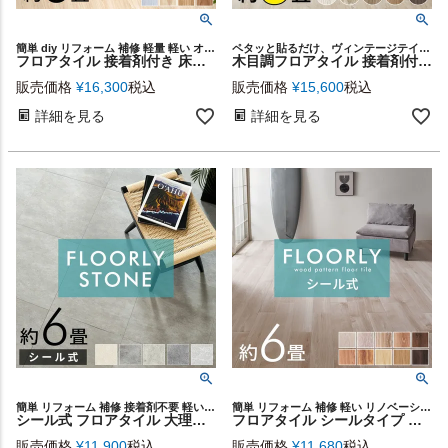
簡単 diy リフォーム 補修 軽量 軽い オーク チーク ヒッコリー
ペタッと貼るだけ、ヴィンテージテイストのフロアタイル。
フロアタイル 接着剤付き 床材 貼るだけ シール 72枚 約 6畳 ブラウン ベージュ グレー ホワイト [84075]【 nature ナチュール 接着 粘着 木目調 フローリング タイル マット カーペット 床 シート フロア ナチュラル シック 接着剤不要 北欧 おしゃれ リゾート 西海岸風 男前 】
木目調フロアタイル 接着剤付き 床材 貼るだけフローリングタイル72枚セット[接着タイプ オールドティンバー全9色]【生活雑貨のELEMENTS本店】床 シート リメイク DIY
販売価格
¥
16,300
税込
販売価格
¥
15,600
税込
詳細を見る
詳細を見る
簡単 リフォーム 補修 接着剤不要 軽い 店舗 リノベーション 子供 汚れ防止 カフェ レストラン オフィス 玄関 土足OK リビング ダイニング 寝室 トイレ スタイリッシュ 土足対応 土間
簡単 リフォーム 補修 軽い リノベーション 店舗 カフェ レストラン オフィス 土足 可能 OK 接着剤不要 オーク チーク リビング ダイニング 寝室 ベッドルーム トイレ スタイリッシュ
シール式 フロアタイル 大理石 薄型 フロアマット 薄い シールタイプ 正方形 床材 6畳 石目 フローリング タイル 貼るだけ マット カーペット 床 傷防止 犬 フロアシート 低コスト 耐久性 軽量 模様替え おしゃれ 北欧 インテリア DIY 西海岸 [set48-85002]
フロアタイル シールタイプ 床材 72枚セット 約 6畳 ブラウン ベージュ 木目調 フローリング タイル マット カーペット 床 フロア ナチュラル フロアシート 低コスト 耐久性 耐水性 シール 貼るだけ 接着剤 おしゃれ 北欧 リゾート インテリア DIY 西海岸 [set72-85001]
販売価格
¥
11,900
税込
販売価格
¥
11,680
税込