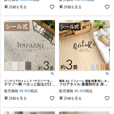
詳細を見る
詳細を見る
インテリアのトレンド “テラゾー”を簡単リアル再現
簡単 diy リフォーム 補修 軽量 軽い オーク チーク ヒッコリー
テラゾー柄 ペタッと貼るだけシール式フロアタイル[約3畳/28枚セット] [set28-84254]
フロアタイル 接着剤付き 床材 貼るだけ シール 36枚 約 3畳 ブラウン ベージュ グレー ホワイト [8407]【 nature ナチュール 接着 粘着 木目調 フローリング タイル マット カーペット 床 シート フロア ナチュラル シック 接着剤不要 北欧 おしゃれ リゾート 西海岸風 男前 】
販売価格
¥
8,800
税込
販売価格
¥
8,300
税込
詳細を見る
詳細を見る