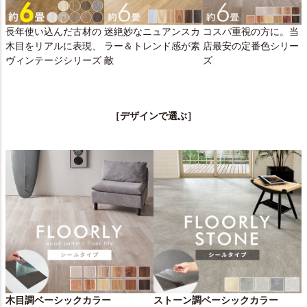
長年使い込んだ古材の
迷絶妙なニュアンスカ
コスパ重視の方に。当
木目をリアルに表現、
ラー＆トレンド感が素
店最安の定番色シリー
ヴィンテージシリーズ
敵
ズ
［デザインで選ぶ］
木目調ベーシックカラー
ストーン調ベーシックカラー