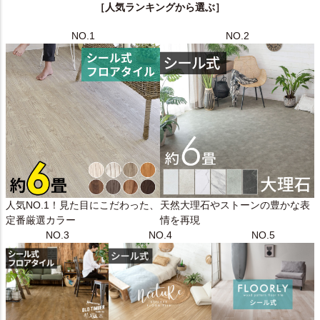
［人気ランキングから選ぶ］
NO.1
NO.2
人気NO.1！見た目にこだわった、
天然大理石やストーンの豊かな表
定番厳選カラー
情を再現
NO.3
NO.4
NO.5