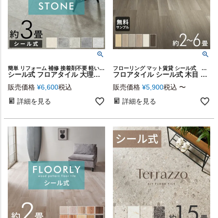
簡単 リフォーム 補修 接着剤不要 軽い 店舗 リノベーション 子供 汚れ防止 カフェ レストラン オフィス 玄関 土足OK リビング ダイニング 寝室 トイレ スタイリッシュ 土足対応 土間
フローリング マット賃貸 シール式 貼るだけ モクア
シール式 フロアタイル 大理石 薄型 フロアマット 薄い シールタイプ 正方形 床材 3畳 石目 フローリング タイル 貼るだけ マット カーペット 床 傷防止 犬 フロアシート 低コスト 耐久性 軽量 模様替え おしゃれ 北欧 インテリア DIY 西海岸 [set24-85002]
フロアタイル シール式 木目 Mocua 貼るだけ シールタイプ 接着剤不要 防水 フローリング 床 傷防止 2畳 4畳 6畳 おしゃれ 北欧 ナチュラル DIY 床 リフォーム 模様替え ペット子供 リビング キッチン 洗面所 脱衣所 モクア [86001]
販売価格
¥
6,600
税込
販売価格
¥
5,900
税込
〜
詳細を見る
詳細を見る