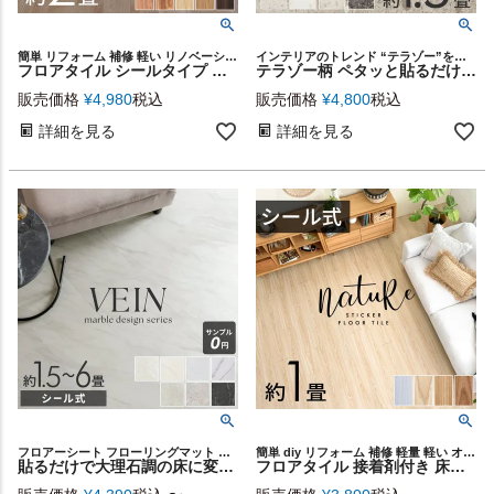
簡単 リフォーム 補修 軽い リノベーション 店舗 カフェ レストラン オフィス 土足 可能 OK 接着剤不要 オーク チーク リビング ダイニング 寝室 ベッドルーム トイレ スタイリッシュ
インテリアのトレンド “テラゾー”を簡単リアル再現
フロアタイル シールタイプ 床材 24枚セット 約 2畳 ブラウン ベージュ 木目調 フローリング タイル マット カーペット 床 フロア ナチュラル フロアシート 低コスト 耐久性 耐水性 シール 貼るだけ 接着剤 おしゃれ 北欧 リゾート インテリア DIY 西海岸 [set24-85001]
テラゾー柄 ペタッと貼るだけシール式フロアタイル[約1.5畳/14枚セット] [set14-84254]
販売価格
¥
4,980
税込
販売価格
¥
4,800
税込
詳細を見る
詳細を見る
フロアーシート フローリングマット フロアマット リメイク 洗面
簡単 diy リフォーム 補修 軽量 軽い オーク チーク ヒッコリー
貼るだけで大理石調の床に変わる接着剤付きフロアタイル VEIN 選べる1.5～6畳セット [84252]
フロアタイル 接着剤付き 床材 貼るだけ シール 12枚 約 1畳 ブラウン ベージュ グレー ホワイト [840]【 nature ナチュール 接着 粘着 木目調 フローリング タイル マット カーペット 床 シート フロア ナチュラル シック 接着剤不要 北欧 おしゃれ リゾート 西海岸風 男前 】