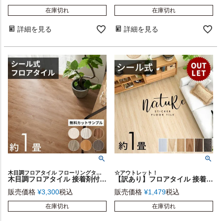
在庫切れ
在庫切れ
詳細を見る
詳細を見る
木目調フロアタイル フローリングタイル フローリングカーペット
☆アウトレット！
木目調フロアタイル 接着剤付き 床材 フローリング 貼るだけフローリングタイル 12枚セット[接着タイプ] 床 シート タイル フロアタイルステッカー フロアーマット シールフローリングカーペット ウッドカーペット DIY 床 シート リフォーム 簡単 おしゃれ
【訳あり】フロアタイル 接着剤付き 床材 貼るだけ シール 12枚 約 1畳 ブラウン ベージュ グレー ホワイト [out- 840]【 nature ナチュール 接着 粘着 木目調 フローリング タイル マット カーペット 床 フロア ナチュラル シック 接着剤不要 北欧 おしゃれ リゾート 西海岸風 男前 】
販売価格
¥
3,300
税込
販売価格
¥
1,479
税込
在庫切れ
在庫切れ