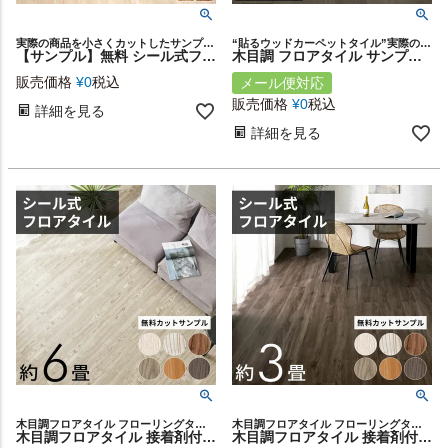
実際の商品を小さくカットしたサンプルをメール便でお届け♪
“貼るウッドカーペットタイル”実際の商品を小さくカットしたサンプルをメール便でお届け♪ フロアタイル サンプル 新生活
【サンプル】無料 シール式フロアタイル サンプル [ナチュール]84075-sample【 床材 フローリングカーペット DIY 床 シート ウッドカーペット ビニールフロア ウッドタイル 床タイル かーぺっと おしゃれ マット 】
木目調 フロアタイル サンプル Mocua シールタイプ フローリングカーペット フローリングカーペット ウッドカーペット 床 DIY ビニールフロア ウッドタイル トイレ玄関 床タイル かーぺっと おしゃれ マット 西海岸風 [86001-sample]
販売価格
¥
0
税込
メール便対応
販売価格
¥
0
税込
詳細を見る
詳細を見る
木目調フロアタイル フローリングタイル フローリングカーペット
木目調フロアタイル フローリングタイル フローリングカーペット
木目調フロアタイル 接着剤付き 床材 フローリング 貼るだけフローリングタイル 72枚セット[接着タイプ] DIY 床 シート 簡単 タイル フロアタイルステッカー フロアーマット シールフローリングカーペット ウッドカーペット DIY床リフォーム おしゃれ
木目調フロアタイル 接着剤付き 床材 フローリング 貼るだけフローリングタイル 36枚セット[全8色] 床 シート タイル フロアタイルステッカー フロアーマット シールフローリングカーペット ウッドカーペット DIY 床 シート リフォーム 簡単 おしゃれ