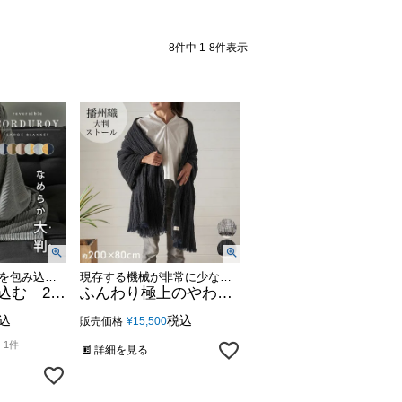
8
件中
1
-
8
件表示
長さ160cmで全身を包み込み、まるで毛布のような温かさのひざ掛け
現存する機械が非常に少ないビンテージの織り機を使って作られた播州織の国産ストール
足先まで包み込む 2枚合わせコーデュロイのあったか大判リバーシブルブランケット 約160×100cm [70209]
ふんわり極上のやわらかさ 軽くて蒸れないのに温かい Elementsオリジナル播州織ストール 三重織 (94863)
込
税込
販売価格
¥
15,500
1件
詳細を見る