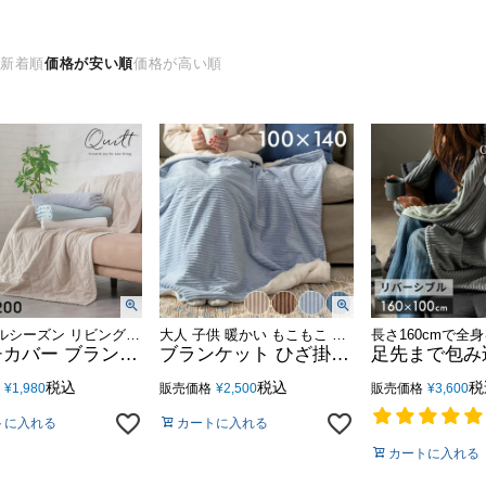
え
新着順
価格が安い順
価格が高い順
夏 オールシーズン リビング イブル 寝室 ファブリック 洗濯
大人 子供 暖かい もこもこ ふわふわ かわいい カジュアル 雑貨
マルチカバー ブランケット ソファ シェブロン 柄 大判 長方形 約 W 150cm D 200cm H 0.5cm コットン 綿 [66931]【 夏 キルティング カバー ソファー ベッド こたつ シーツ ウォッシャブル 丸洗い 洗える 薄手 ペットシーツ ベビー 肌掛け おしゃれ 北欧 リゾート 雑貨 】
ブランケット ひざ掛け コーデュロイ 約 W 100cm D 140cm H 1cm 大判 ボタン付き [70117]【 毛布 掛け毛布 膝掛け 羽織 巻きスカート ボア 保温 あったか 防寒 対策 無地 洗濯可 オフィス アウトドア キャンプ シンプル おしゃれ 北欧 リゾート 西海岸風 男前 】
税込
税込
税
¥
1,980
販売価格
¥
2,500
販売価格
¥
3,600
トに入れる
カートに入れる
カートに入れる