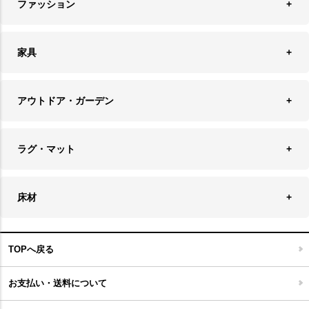
フォトフレーム
ファッション
キッチン雑貨
ファブリック
フロアライト
フラワーベース・テラリウム
アクセサリースタンド＆ケース
お盆・トレー
家具
バス・トイレ用品
フェイクグリーン
バッグ・ポーチ
ソファ・ソファベッド
その他雑貨
アウトドア・ガーデン
プランターカバー
チェア
アウトドアファニチャー
キャンドル
ラグ・マット
テーブル
収納ケース・ボックス
キャンドルホルダー＆スタンド
ラグ
収納家具
床材
スケートボード
アロマディフューザー
玄関マット
ベッド・寝具
フローリングカーペット
アウトドア雑貨
TOPへ戻る
キッチンマット
キッズインテリア
フロアタイル
お支払い・送料について
家具開梱設置便について
コルクマット