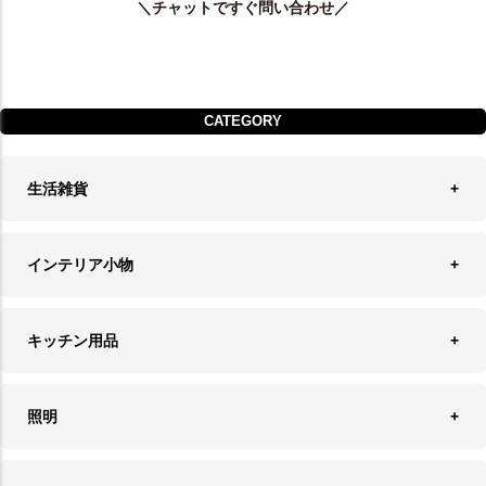
＼チャットですぐ問い合わせ／
CATEGORY
生活雑貨
収納
インテリア小物
ランドリーバスケット
ウォールデコレーション
キッチン用品
ティッシュケース
オブジェ
食器＆カトラリー
ごみ箱
照明
オーナメント
ランチョンマット＆コースター
時計
ペンダントライト