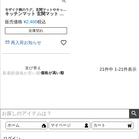
モザイク柄のラグ。玄関マットやキッチンマットに
キッチンマット 玄関マット 約45×120cm モザイク柄 パッチワーク柄 ラグマット [eg83033]【 台所 キッチンラグ マット おしゃれ オールシーズン対応 春 夏 秋 冬 長方形 新生活 引っ越し 絨毯 ミッドセンチュリー 西海岸 敷物 マット 45cm 幾何学 ブルー 青 ウィルトン織 】
販売価格
¥
2,400
税込
在庫切れ
再入荷お知らせ
並び替え
21
件中
1
-
21
件表示
新着順
価格が安い順
価格が高い順
ホーム
マイページ
カート
ログイン