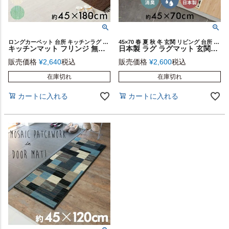
ロングカーペット 台所 キッチンラグ 廊下用マット
45×70 春 夏 秋 冬 玄関 リビング 台所 寝室 ベッドルーム トイレ 洗面所 ウォッシャブル 洗濯 可能 丸洗い メッシュ ライン ベース シンプル エスニック 屋内 かわいい デザイン 柄
キッチンマット フリンジ 無地 インド製 コットン100% 約 45×180cm ラグ ラグマット 夏用 コットンラグ 室内 キリム風ラグ 廊下 ベッドサイド おしゃれ 北欧 綿100% 西海岸 韓国 ボーホー モダン ヴィンテージ 風 [34527]
日本製 ラグ ラグマット 玄関マット 室内 約 45×70cm 国産 ベニオワレン風 クロス 長方形 防ダニ 抗菌 防臭 洗える カーペット 絨毯 じゅうたん ホットカーペット 床暖房 対応 可 敷物 マット オールシーズン おしゃれ 北欧 リゾート 雑貨 インテリア 西海岸風 [84349]
販売価格
¥
2,640
税込
販売価格
¥
2,600
税込
在庫切れ
在庫切れ
カートに入れる
カートに入れる