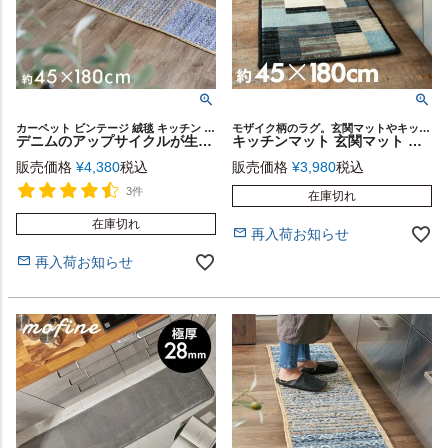
カーペット ビンテージ 絨毯 キッチン リサイクル ユーズド アンティーク サステナブル エコ 床暖房 ホットカーペット 可能 ビーチハウス アメリカン ハンドメイド 模様替え サーフ
モザイク柄のラグ。玄関マットやキッチンマットに
デニムのアップサイクルが生む風合い キッチンマット 約45×180cm インド製 [32105]
キッチンマット 玄関マット 約45×180cm モザイク柄 パッチワーク柄 ラグマット [eg83034]【 カーペット ラグカーペット 長方形 台所 キッチンラグ マット おしゃれ オールシーズン対応 新生活 引っ越し 絨毯 ミッドセンチュリー 西海岸 敷物 45cm 幾何学 ブルー 青 】
販売価格
¥
4,380
税込
販売価格
¥
3,980
税込
3件
在庫切れ
在庫切れ
再入荷お知らせ
再入荷お知らせ