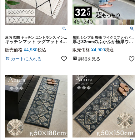
屋内 玄関 キッチン エントランス インテリア 民族柄 45×185
無地 シンプル 敷物 マイクロファイバー ウレタン フランネル ホットカーペットカバー ラグカーペット 高反発ラグ 子供 赤ちゃん 台所 春 夏 秋 冬 おしゃれ 北欧 遮音 厚め 台所マット
キッチンマット ラグマット 45cm×185cm ベニオワレン風 [b1b-83258 b1b-83264 b1b-83270]【ラグ カーペット おしゃれ 長方形 絨毯 じゅうたん オールシーズン 春 夏 秋 冬 モロッカン モロカン アジアン リゾート 玄関マット 水色 白 グレー 45×185 敷物】
厚さ32mmのふかふか極厚ウレタンが心地よい床暖房対応キッチンマット ソフチェ 約45×240cm [k400-45x240]
販売価格
¥
4,980
税込
販売価格
¥
4,900
税込
カートに入れる
詳細を見る