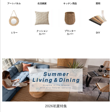
アートパネル
生活雑貨
キッチン用品
照明
クッション
プランター
ミラー
DIY
カバー
カバー
2026初夏特集