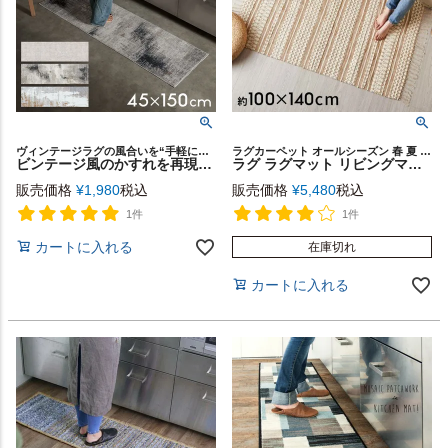
ヴィンテージラグの風合いを“手軽に・清潔に”楽しめるウォッシャブルラグマット
ラグカーペット オールシーズン 春 夏 秋 冬 フリンジ ボーホー
ビンテージ風のかすれを再現したアブストラクトデザインのおしゃれなキッチンマット Lumiera /約45x150cm 洗濯機で丸洗いOK 薄手で簡単お掃除＆軽くて畳めてラクラク収納 床暖ホットカーペット対応のオールシーズンOK [84411]
ラグ ラグマット リビングマット コットン シンメトリー柄 ダイヤ柄 ボーダー柄 民族柄 約 W 100cm × D 140cm × H 1 cm 絨毯 じゅうたん カーペット インド フリンジラグ ハンドウーブンラグ おしゃれ 北欧 インテリア モダン 西海岸 韓国 コースタル [34576]
販売価格
¥
1,980
税込
販売価格
¥
5,480
税込
1件
1件
カートに入れる
在庫切れ
カートに入れる