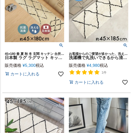
45×180 春 夏 秋 冬 玄関 キッチン 台所 寝室 ベッドルーム ウォッシャブル 洗濯 可能 丸洗い メッシュ ライン ベース シンプル エスニック かわいい アナログ デザイン 柄
お客様からのご要望が多かった、洗えるタイプが登場！
日本製 ラグ ラグマット キッチンマット 約 45×180cm 国産 ベニオワレン風 クロス 長方形 防ダニ 抗菌 防臭 洗える カーペット 絨毯 じゅうたん ホットカーペット 床暖房 対応 可 敷物 マット オールシーズン おしゃれ 北欧 リゾート 雑貨 インテリア 西海岸風 [84350]
洗濯機で丸洗いできるから清潔キープ柔らかな肌触りのモロッカン柄キッチンマット 45×185cm[b1b-84]
販売価格
¥
5,300
税込
販売価格
¥
4,980
税込
1件
カートに入れる
カートに入れる