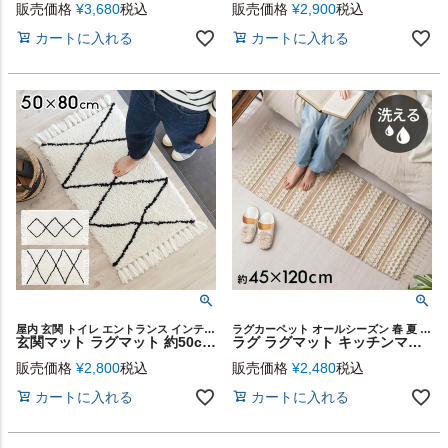
販売価格
¥
3,680
税込
販売価格
¥
2,900
税込
カートに入れる
カートに入れる
屋内 玄関 トイレ エントランス インテリア 絨毯 民族柄 50×80
ラグカーペット オールシーズン 春 夏 秋 冬 フリンジ ボーホー
玄関マット ラグマット 約50cm×80cm ベニオワレン風 [b1a-83257 b1a-83263 b1a-83269]【ラグ カーペット 床暖房対応 おしゃれ シャギー 長方形 ラグ 絨毯 じゅうたん オールシーズン 冬 モロッカン モロカン アジアン リゾート マット 水色 白 グレー 50×80】
ラグ ラグマット キッチンマット コットン シンメトリー柄 ダイヤ柄 ボーダー柄 民族柄 約 W 45cm × D 120cm × H 1 cm 絨毯 じゅうたん カーペット インド フリンジラグ ハンドウーブンラグ おしゃれ 北欧 インテリア モダン 西海岸 韓国 コースタル [34574]
販売価格
¥
2,800
税込
販売価格
¥
2,480
税込
カートに入れる
カートに入れる