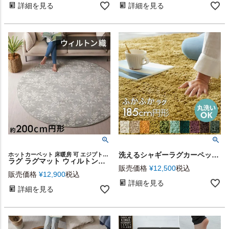
詳細を見る
詳細を見る
洗えるシャギーラグカーペット[強力滑り止め付き]直径約185cm【生活雑貨のELEMENTS本店】
ホットカーペット 床暖房 可 エジプトラグ デザインラグ 約 2畳 敷物 ベッドルーム ヴィンテージ風 模様替え ワンルーム 一人暮らし 新生活 円形ラグ アンティーク風 オリエンタル
ラグ ラグマット ウィルトン織 リーフ ボタニカル エジプト製 約 200×200cm 円形 約 W 200cm D 200cm H 1cm 絨毯 マット カーペット ペルシャ ペルシャ絨毯風 ペルシャ風 オールシーズン 春 夏 秋 冬 リビング 寝室 おしゃれ 北欧 リゾート インテリア 西海岸 [eg84277]
販売価格
¥
12,500
税込
販売価格
¥
12,900
税込
詳細を見る
詳細を見る