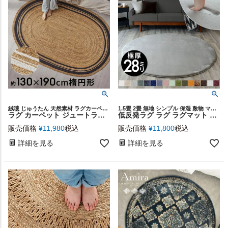
絨毯 じゅうたん 天然素材 ラグカーペット ラウンド ハンドメイド 円 ベッドサイド 寝室 リビング ダイニング 海外インテリア 韓国インテリア 新生活 模様替え ギフト プレゼント
1.5畳 2畳 無地 シンプル 保湿 敷物 マイクロファイバー ウレタン フランネル ホットカーペットカバー ラグカーペット 低反発ラグマット 子供 赤ちゃん 部屋 春 夏 秋 冬 大きめ 年中
ラグ カーペット ジュートラグ 幅190cm 130×190 楕円形 約 W 130cm D 190cm H 1cm ジュート マット インド製 麻 ネイビー ホワイト ライン ラグマット 室内 屋内 オールシーズン 春 夏 秋 冬 ナチュラル ボーホー BOHO おしゃれ 北欧 リゾート インテリア 西海岸 [34609]
低反発ラグ ラグ ラグマット モフィネ 低反発 厚さ 28mm 約 185cm×185cm 円形 床暖房 ホットカーペット 対応 可 滑り止め付き オールシーズン カーペット 絨毯 マット センターラグ 極厚 厚手 厚め 防音 遮音 おしゃれ 北欧 インテリア 西海岸 [t100-185r]
販売価格
¥
11,980
税込
販売価格
¥
11,800
税込
詳細を見る
詳細を見る