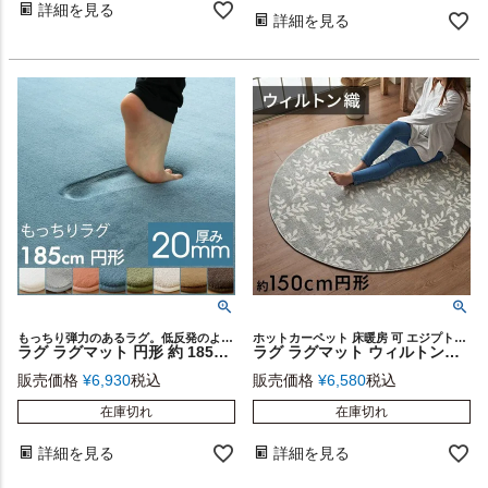
詳細を見る
詳細を見る
もっちり弾力のあるラグ。低反発のようなもちっとしたラグ
ホットカーペット 床暖房 可 エジプトラグ デザインラグ 約 2畳 敷物 ベッドルーム ヴィンテージ風 模様替え ワンルーム 一人暮らし 新生活 円形ラグ アンティーク風 オリエンタル
ラグ ラグマット 円形 約 185cm 厚手 ソフチェ [ 床暖房対応 ]【 フランネル カーペット ラグカーペット 北欧 西海岸 ブルックリン 塩系 男前 低反発のような 高反発 ホットカーペットカバー 厚手 ラグ ウレタン 防音カーペット 防音ラグ 滑り止め 】
ラグ ラグマット ウィルトン織 リーフ ボタニカル エジプト製 約 150×150cm 円形 約 W 150cm D 150cm H 1cm 絨毯 マット カーペット ペルシャ ペルシャ絨毯風 ペルシャ風 オールシーズン 春 夏 秋 冬 リビング 寝室 おしゃれ 北欧 リゾート インテリア 西海岸 [eg84276]
販売価格
¥
6,930
税込
販売価格
¥
6,580
税込
在庫切れ
在庫切れ
詳細を見る
詳細を見る