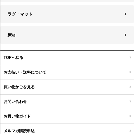
チェア
アウトドアファニチャー
キャンドル
ラグ・マット
テーブル
収納ケース・ボックス
キャンドルホルダー＆スタンド
ラグ
収納家具
床材
スケートボード
アロマディフューザー
玄関マット
ベッド・寝具
フローリングカーペット
アウトドア雑貨
TOPへ戻る
キッチンマット
キッズインテリア
フロアタイル
お支払い・送料について
家具開梱設置便について
コルクマット
買い物かごを見る
ジョイントタイル
お問い合わせ
お買い物ガイド
メルマガ購読申込