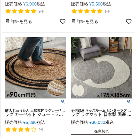
販売価格
¥
6,900
税込
販売価格
¥
5,500
税込
2件
1件
詳細を見る
詳細を見る
絨毯 じゅうたん 天然素材 ラグカーペット ラウンド ハンドメイド ベッドサイド 寝室 リビング ダイニング 海外インテリア 韓国インテリア 新生活 模様替え ギフト プレゼント
子供部屋 キッズルーム センターラグ リビング ダイビング 寝室 ベッドルーム 光沢 耐久性 速乾性 ホットカーペット対応 引っ越し 模様替え 一人暮らし ワンルーム ギフト プレゼント
ラグ カーペット ジュートラグ 幅90cm 90×90 円形 丸 約 W 90cm D 90cm H 1cm ジュート マット インド製 麻 ネイビー ホワイト ライン ラグマット 室内 屋内 オールシーズン 春 夏 秋 冬 ナチュラル ボーホー BOHO おしゃれ 北欧 リゾート インテリア 西海岸 [34530]
ラグ ラグマット 日本製 国産 175×185cm アイボリー グレー 丸洗い可 防ダニ 床暖房対応 遊び毛防止 滑り止め オールシーズン 春 夏 秋 冬 絨毯 じゅうたん マット 敷物 185cm 175×185 おしゃれ 北欧 りんご アップル リゾート デザイン インテリア 西海岸風 [96075]
販売価格
¥
5,380
税込
販売価格
¥
30,030
税込
2件
在庫切れ