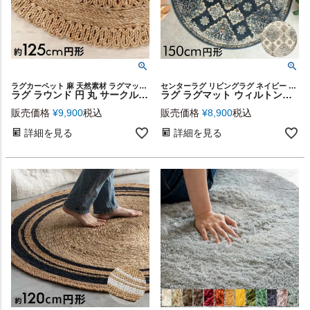
ラグカーペット 麻 天然素材 ラグマット 黄麻 ハンドメイド
センターラグ リビングラグ ネイビー ヴィンテージ風 可愛い
ラグ ラウンド 円 丸 サークル 円形 ジュートラグ 約 W 125cm D 125cm D 2cm ナチュラル ベージュ [34435]【 ラグマット カーペット coastal コースタル 西海岸風 インテリア おしゃれ 絨毯 マット らぐ シンプル 爽やか ナチュラル サーフスタイル マリンスタイル 】
ラグ ラグマット ウィルトン織り オリエンタル 白 アイボリー 青 ブルー 円形 ラウンド 径150cm 約 W 150cm × D 150cm カーペット マット 絨毯 じゅうたん アミーラ ペルシャ絨毯風 おしゃれ アンティーク 風 モロッカン 韓国 インテリア 北欧 西海岸 [eg84261]
販売価格
¥
9,900
税込
販売価格
¥
8,900
税込
詳細を見る
詳細を見る