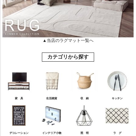
▲当店のラグマット一覧へ
カテゴリから探す
家 具
生活雑貨
収 納
キッチン
デコレーション
インテリア小物
照 明
ラ グ