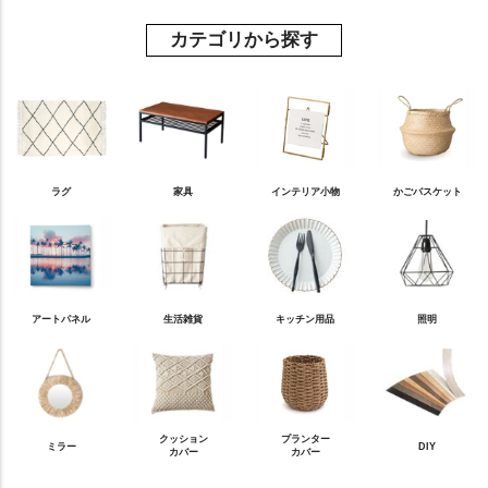
カテゴリから探す
ラグ
家具
インテリア小物
かごバスケット
アートパネル
生活雑貨
キッチン用品
照明
クッション
プランター
ミラー
DIY
カバー
カバー