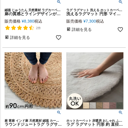
絨毯 じゅうたん 天然素材 ラグカーペット ラウンド ハンドメイド ベッドサイド 寝室 リビング ダイニング 海外インテリア 韓国インテリア 新生活 模様替え ギフト プレゼント
ラグ ラグマット 洗える ホットカーペット対応 ネイビー セピア
麻の質感とラインデザインが映える円形ジュートラグ 直径120cm インド製 [34531]
洗えるラグマット 円形 マイクロファイバーフラッフィラグカーペット[約185cm円形] 【生活雑貨のELEMENTS本店】
販売価格
¥
8,380
税込
販売価格
¥
7,300
税込
2件
詳細を見る
詳細を見る
麻 黄麻 インド麻 天然素材 絨毯 カーペット 手織り 敷物 夏用
ホットカーペット 床暖房 おしゃれ ふわふわ もこもこ 高級感 ふかふか ウォッシャブル やわらか しっとり アジアン BOHO シャビーシック フロアマット 絨毯
ラウンドジュートラグ ラグサイズ 約90×90cm [34413] 【 麻 天然素材 絨毯 カーペット coastal コースタル カリフォルニアスタイル 西海岸風 インテリア ラグ おしゃれ らぐ シンプル 爽やか ナチュラル インテリア】
ラグ ラグマット 円形 約 直径 100cm フェイクファー フェイクラビットファー 洗える 丸洗い 滑り止め カーペット じゅうたん あったか 無地 シンプル 起毛 シャギー 秋 冬 リビング 寝室 フェイク ムートン ボア ファー [70109]