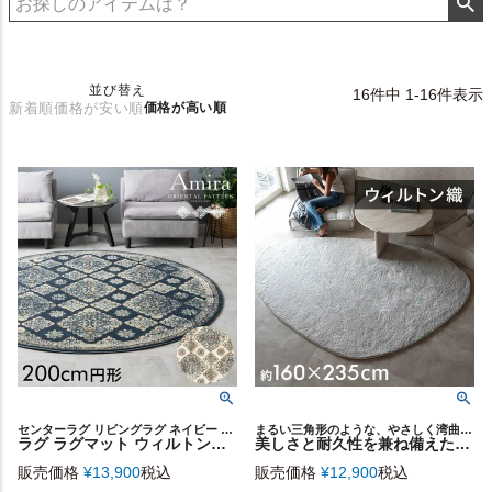
並び替え
16
件中
1
-
16
件表示
新着順
価格が安い順
価格が高い順
センターラグ リビングラグ ネイビー ヴィンテージ風 可愛い
まるい三角形のような、やさしく湾曲した自由なフォルムのデザインラグ
ラグ ラグマット ウィルトン織り オリエンタル 白 アイボリー 青 ブルー 円形 ラウンド 径200cm 約 W 200cm × D 200cm カーペット マット 絨毯 じゅうたん アミーラ ペルシャ絨毯風 おしゃれ アンティーク 風 モロッカン 韓国 インテリア 北欧 西海岸 [eg84262]
美しさと耐久性を兼ね備えたウィルトン織り お部屋を素敵に彩る個性的でユニークなフォルムが魅力の変形ラグカーペット 約235×160cm [eg84366]
販売価格
¥
13,900
税込
販売価格
¥
12,900
税込