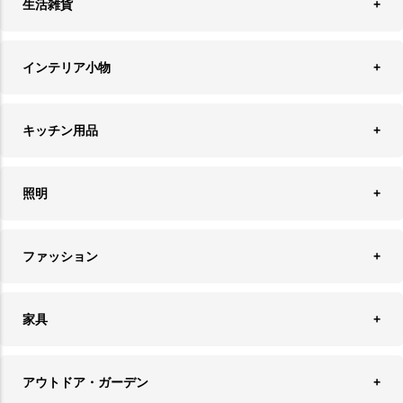
生活雑貨
収納
インテリア小物
ランドリーバスケット
ウォールデコレーション
キッチン用品
ティッシュケース
オブジェ
食器＆カトラリー
ごみ箱
照明
オーナメント
ランチョンマット＆コースター
時計
ペンダントライト
フォトフレーム
ファッション
キッチン雑貨
ファブリック
フロアライト
フラワーベース・テラリウム
アクセサリースタンド＆ケース
お盆・トレー
家具
バス・トイレ用品
フェイクグリーン
バッグ・ポーチ
ソファ・ソファベッド
その他雑貨
アウトドア・ガーデン
プランターカバー