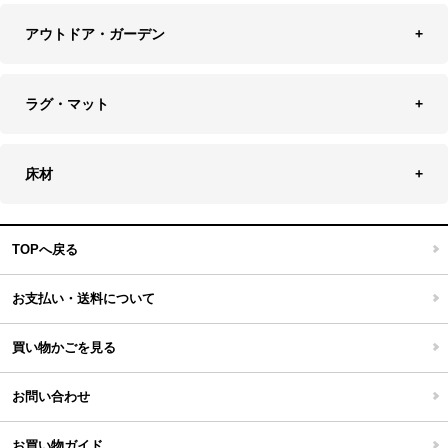
バッグ・ポーチ
ソファ・ソファベッド
その他雑貨
アウトドア・ガーデン
プランターカバー
チェア
アウトドアファニチャー
キャンドル
ラグ・マット
テーブル
収納ケース・ボックス
キャンドルホルダー＆スタンド
ラグ
収納家具
床材
スケートボード
アロマディフューザー
玄関マット
ベッド・寝具
フローリングカーペット
アウトドア雑貨
TOPへ戻る
キッチンマット
キッズインテリア
フロアタイル
お支払い・送料について
家具開梱設置便について
コルクマット
買い物かごを見る
ジョイントタイル
お問い合わせ
お買い物ガイド