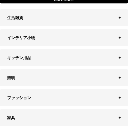
生活雑貨
収納
インテリア小物
ランドリーバスケット
ウォールデコレーション
キッチン用品
ティッシュケース
オブジェ
食器＆カトラリー
ごみ箱
照明
オーナメント
ランチョンマット＆コースター
時計
ペンダントライト
フォトフレーム
ファッション
キッチン雑貨
ファブリック
フロアライト
フラワーベース・テラリウム
アクセサリースタンド＆ケース
お盆・トレー
家具
バス・トイレ用品
フェイクグリーン