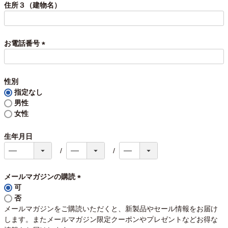
須
住所３（建物名）
)
お電話番号
(
必
須
性別
)
指定なし
男性
女性
生年月日
メールマガジンの購読
可
(
否
必
メールマガジンをご購読いただくと、新製品やセール情報をお届け
須
します。またメールマガジン限定クーポンやプレゼントなどお得な
)