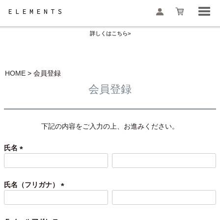
お盆の模様替えは今がおすすめ！
一部地域配送遅延のお知らせ
詳しくはこちら>
検索
HOME
会員登録
会員登録
下記の内容をご入力の上、お進みください。
氏名
(
必
須
氏名（フリガナ）
)
(
必
須