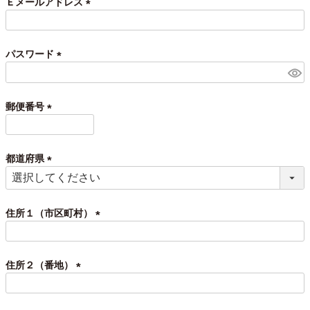
Ｅメールアドレス
)
(
必
須
パスワード
)
(
必
須
郵便番号
)
(
必
須
都道府県
)
(
必
須
住所１（市区町村）
)
(
必
須
住所２（番地）
)
(
必