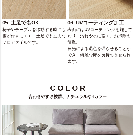
05. 土足でもOK
06. UVコーティング加工
椅子やテーブルを移動する時にも
表面にはUVコーティングを施して
傷が付きにくく、土足でも丈夫な
おり、汚れや水に強く、お掃除も
フロアタイルです。
簡単。
日光による退色を遅らせることが
でき、綺麗な床を長持ちさせられ
ます。
C O L O R
合わせやすさ抜群、ナチュラルな4カラー