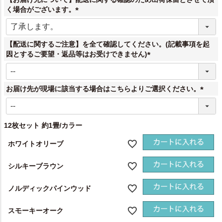
)
く場合がございます。
(
必
須
【配送に関するご注意】を全て確認してください。(記載事項を起
)
因とするご要望・返品等はお受けできません)
(
必
須
お届け先が現場に該当する場合はこちらよりご選択ください。
)
(
必
須
12枚セット 約1畳/カラー
)
ホワイトオリーブ
シルキーブラウン
ノルディックパインウッド
スモーキーオーク