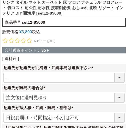
リング タイル マット カーペット 床 フロア ナチュラル フロアシー
ト 低コスト 耐久性 耐水性 接着剤必要 おしゃれ 北欧 リゾート イン
テリア DIY 西海岸 [set12-85000]
商品番号
set12-85000
販売価格
¥
3,800
税込
レビューを書く
合計獲得ポイント：
35
P
送料込
配送先が配送先が北海道・沖縄本島は選択下さい
(
必
須
配送先が離島の場合は
)
(
必
須
配送先が法人様・沖縄・離島・郡部は
)
(
必
須
【お届け先について】配送に関する確認のため出荷保留とさせて頂