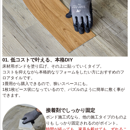
01. 低コストで叶える、本格DIY
床材用ボンドを塗り広げ、その上に貼っていくタイプ。
コストを抑えながら本格的なリフォームをしたい方におすすめのフ
ロアタイルです。
1畳用から購入できるので、狭いスペースにも。
1枚1枚ピース状になっているので、パズルのように簡単に敷く事が
できます。
接着剤でしっかり固定
ボンド施工式なら、他の施工タイプのものよ
りも しっかり固定されるのがポイント。
時間が経っても、家具を載せても、ずれるこ