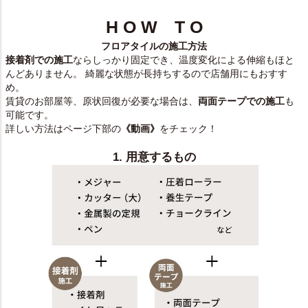
H O W T O
フロアタイルの施工方法
接着剤での施工
ならしっかり固定でき、温度変化による伸縮もほと
んどありません。 綺麗な状態が長持ちするので店舗用にもおすす
め。
賃貸のお部屋等、原状回復が必要な場合は、
両面テープでの施工
も
可能です。
詳しい方法はページ下部の
《動画》
をチェック！
1. 用意するもの