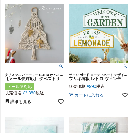
クリスマス パーティー BOHO ボヘミアン ウィービング クロシェ
サイン ボード コーディネート デザインボード ブリキ アート
【メール便対応】 タペストリー マクラメ編み マクラメロープ ツリー 壁掛け コットン インド 約 W 31cm H 50cm D 1cm [34495]【 インテリア 壁飾り ウォール デコレーション アート おしゃれ 北欧 リゾート ナチュラル エスニック 韓国 雑貨 西海岸風 海 塩系 】
ブリキ看板 レトロ ヴィンテージ風 アンティーク調 LEMONADE GARDEN 約 W 50cm D 22cm [67034]【 デザイン ガーデニング ウォール アート デコレーション TIN PLATE ティン プレート 店舗 オブジェ 装飾 看板 壁掛け おしゃれ インテリア 雑貨 西海岸風 男前 塩系 】
販売価格
¥
990
税込
メール便対応
販売価格
¥
2,380
税込
カートに入れる
詳細を見る