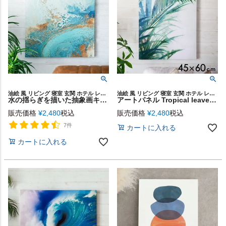
油絵 風 リビング 寝室 玄関 ホテル レストラン カフェ ギフト
油絵 風 リビング 寝室 玄関 ホテル レストラン カフェ ギフト
水の揺らぎを描いた抽象画キャンバスアート AQUA 50×50cm [67060]
アートパネル Tropical leaves 南国の葉 キャンバス アート 幅45cm 高さ60cm 長方形 絵 抽象画 [67063]【 ウォールデコレーション 壁掛け イラスト ボタニカル ヤシの木 パームリーフ 葉っぱ グリーン おしゃれ モダン 北欧 韓国 韓国インテリア 海外インテリア 】
販売価格
¥
2,480
税込
販売価格
¥
2,480
税込
7件
カートに入れる
カートに入れる