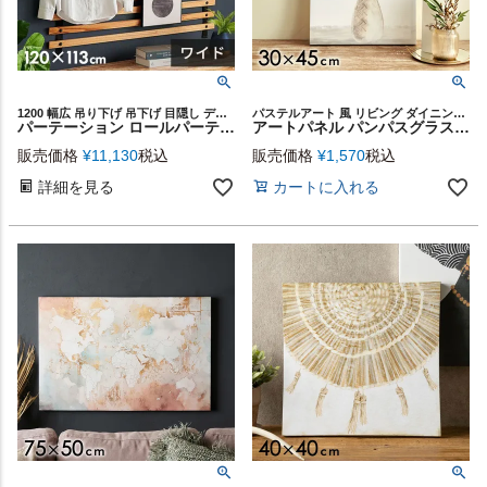
1200 幅広 吊り下げ 吊下げ 目隠し デコレーション ロール シンプル モダン 壁面ディスプレイ ハンガーラック 背景 在宅勤務 ギフト プレゼント
パステルアート 風 リビング ダイニング すすき ボヘミアン
パーテーション ロールパーテーション ワイド 天然木 ウッド 木製 コンパクト 間仕切り スタイリッシュ ナチュラル 天井 壁面 チェーン 固定 ディスプレイ 店舗 飲食店 カフェ 北欧 おしゃれ インテリア 西海岸風 韓国インテリア [91566]
アートパネル パンパスグラス ペールトーン パステル 約 W 30cm D 45cm H 2.7cm キャンバスアート アートポスター 壁飾り 壁掛け 絵画 ウォールデコレーション ドライフラワー おしゃれ モダン 北欧 韓国 インテリア 西海岸 サーフ コースタル [67115]
販売価格
¥
11,130
税込
販売価格
¥
1,570
税込
詳細を見る
カートに入れる