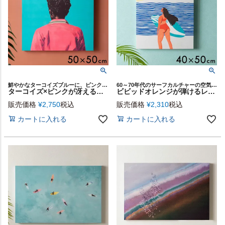
鮮やかなターコイズブルーに、ピンクのコントラストが映える印象的なアートパネル
60～70年代のサーフカルチャーの空気を閉じ込めたアートパネル
ターコイズ×ピンクが冴えるモダンレトロなアートパネル[Retro Blue][67216]
ビビッドオレンジが弾けるレトロポップな西海岸サーフアートパネル[Coastal Moment][67215]
販売価格
¥
2,750
税込
販売価格
¥
2,310
税込
カートに入れる
カートに入れる