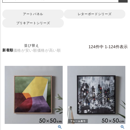
アートパネル
レターボードシリーズ
ブリキアートシリーズ
並び替え
124
件中
1
-
124
件表示
新着順
価格が安い順
価格が高い順