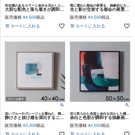
存在感のあるカラーと余白を活かしたデザインのアートパネル
雨に濡れた都会の夜景を、抽象的なタッチで描いたモダンなアートパネル
大胆な配色と落ち着きが調和するモダンな抽象アートパネル[ Minimal Tone - Layer ／キャンバスアート ]フレーム付き 50×50cm[67294]
光と影が交差する都会の夜景を描いたブラックフレーム付きキャンバスアート[ City Lights ][67152-bk]
販売価格
¥
4,500
税込
販売価格
¥
4,500
税込
カートに入れる
カートに入れる
淡いブルーやグレージュを重ねた、静かな存在感が魅力のアートパネル
切り取られた色面と余白を活かした構成が美しいモダンな抽象キャンバスアート
静けさと抜け感を演出するニュアンスモダンな木目調フレーム付きキャンバスアート[ Boxes ][67139-na]
余白と色彩が調和する抽象画キャンバスアート[ Fragment／キャンバスアート ]フレーム付き50×50cm[67300-bk]
販売価格
¥
3,300
税込
販売価格
¥
4,500
税込
カートに入れる
カートに入れる