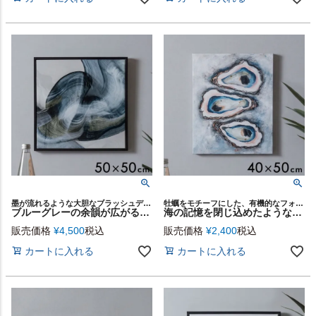
墨が流れるような大胆なブラッシュデザインが印象的な、モダンな抽象アートパネル
牡蠣をモチーフにした、有機的なフォルムが目を惹くキャンバスアート
ブルーグレーの余韻が広がる抽象画キャンバスアート[ Whirls of Shadows／キャンバスアート ]フレーム付き 50×50cm[67298-bk]
海の記憶を閉じ込めたようなオイスターモチーフのアートパネル[ Oyster Trio／キャンバスアート ] 40×50cm[67297]
販売価格
¥
4,500
税込
販売価格
¥
2,400
税込
カートに入れる
カートに入れる