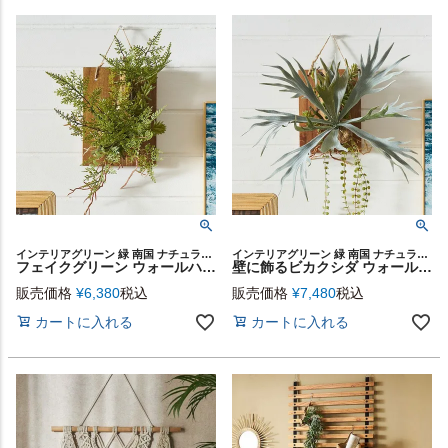
インテリアグリーン 緑 南国 ナチュラル カフェ 店舗 スタイリッシュ レストラン 装飾 フェイク グリーンリーフ プランツ アートデコレーション ガーデニング 室内装飾 プレゼント
インテリアグリーン 緑 南国 ナチュラル カフェ 店舗 スタイリッシュ レストラン 装飾 フェイク グリーンリーフ プランツ アートデコレーション ガーデニング 室内装飾 プレゼント
フェイクグリーン ウォールハンギング ファーン シダ アカシア 木製 ウォールアート ハンキング 吊り下げ 壁掛け アーティフィシャルプランツ フェイクプランツ 造花 人工 多肉植物 アートグリーン ディスプレイ リゾート おしゃれ 北欧 インテリア 雑貨 西海岸 [94025]
壁に飾るビカクシダ ウォールハンギングフェイクグリーン アカシア板付き [94023]
販売価格
¥
6,380
税込
販売価格
¥
7,480
税込
カートに入れる
カートに入れる