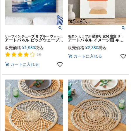
サーフィン チューブ 青 ブルー ウォールアート 玄関 リビング
モダン カラフル 壁飾り 玄関 寝室 リビング 絵
アートパネル ビッグウェーブ キャンパス パネル ビーチ 海 風景 写真 約 W 45cm D 60cm H 2.7cm [67041]【 アート キャンパスアート 壁掛け プリント フォト グラフィック ウォール デコレーション 北欧 インテリア おしゃれ リゾート サーフ ハワイ 西海岸 】
アートパネル イメージ画 キャンパス パネル 約 W 45cm D 60cm H 2.7cm 抽象的 [67021]【 アート キャンパスアート ファブリック調 絵画 壁掛け ピクチャー シンプル BOHO ナチュラル ウォール デコレーション インテリア おしゃれ リゾート 西海岸風 男前 塩系 】
販売価格
¥
1,980
税込
販売価格
¥
2,380
税込
1件
カートに入れる
カートに入れる