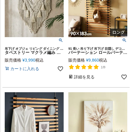
吊下げ オブジェ リビング ダイニング 寝室 玄関 ウォール デコレーション ディスプレイ パーティー ボヘミアン オールシーズン 装飾 模様替え ギフト プレゼント
91 長い 吊り下げ 吊下げ 目隠し デコレーション ロール シンプル モダン 壁面ディスプレイ ハンガーラック 背景 在宅勤務 ギフト プレゼント
タペストリー マクラメ編み マクラメロープ ウォールデコレーション 約 W 55cm D 58cm H 4cm インド コットン ウッド 木 手作業 ハンドメイド 壁掛け 壁飾り アート インテリア おしゃれ 北欧 雑貨 リゾート エスニック BOHO ナチュラル ビーチ 西海岸 [34598]
パーテーション ロールパーテーション ロング 天然木 ウッド 木製 約 W 91cm D 1.1cm H 183cm コンパクト 間仕切り スタイリッシュ ナチュラル 天井 壁面 チェーン 固定 ディスプレイ 店舗 飲食店 カフェ 北欧 おしゃれ インテリア 西海岸風 韓国インテリア [91567]
販売価格
¥
3,990
税込
販売価格
¥
9,860
税込
1件
カートに入れる
詳細を見る