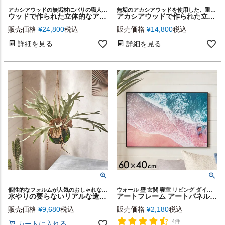
アカシアウッドの無垢材にバリの職人が彫刻したハンドメイドのウォールアート
無垢のアカシアウッドを使用した、重量感ある佇まいの 3Dウッドウォールアート。
ウッドで作られた立体的なアート・木製ウォールデコレーション（３Dティンバーアブストラクト 80ｘ80）(14250)
アカシアウッドで作られた立体的な木製ウォールアート（３Dティンバーアブストラクト 40ｘ60）(1425)
販売価格
¥
24,800
税込
販売価格
¥
14,800
税込
詳細を見る
詳細を見る
個性的なフォルムが人気のおしゃれなハンギングプランツ、ビカクシダ（コウモリラン）のフェイクグリーン
ウォール 壁 玄関 寝室 リビング ダイニング 店舗 カフェ レストラン ウォールアート キャンバスアート キャンバス デコレーション パネル 装飾 飾り プリント ギフト プレゼント
水やりの要らないリアルな造花 ビカクシダ（コウモリラン）のフェイクグリーン[94859]
アートフレーム アートパネル 波 海 海岸 自然 キャンパス パネル 約 W 40cm D 60cm H 2cm ナチュラル 南国 アート キャンパスアート ウォール デコレーション インテリア 絵画 壁掛け 壁飾り アートボード おしゃれ 北欧 リゾート 雑貨 海外インテリア 西海岸風 [67176]
販売価格
¥
9,680
税込
販売価格
¥
2,180
税込
4件
カートに入れる