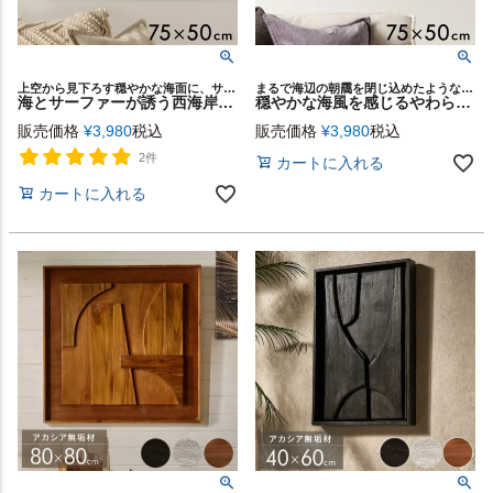
上空から見下ろす穏やかな海面に、サーファーが静かに漂うアートパネル
まるで海辺の朝靄を閉じ込めたような、穏やかな波のように流れる抽象デザインのアートパネル
海とサーファーが誘う西海岸ムードの癒しのアート[Calm Surf][67214]
穏やかな海風を感じるやわらかなグラデーションの抽象デザインアートパネル[Spectrum][67213]
販売価格
¥
3,980
税込
販売価格
¥
3,980
税込
2件
カートに入れる
カートに入れる