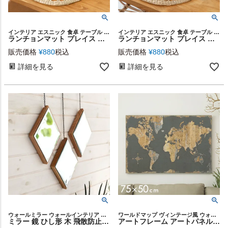
インテリア エスニック 食卓 テーブル ランチョン 敷物 壁飾り
インテリア エスニック 食卓 テーブル ランチョン 敷物 壁飾り
ランチョンマット プレイス プレース マット シーグラス 円 サークル ラウンド W 38cm D 38cm H 0.5cm [51289]【 ウォール 壁 デコレーション テーブル ウェア パーティー ディナー ランチ ダイニング キッチン 小物 おしゃれ リゾート ナチュラル 西海岸風 塩系 男前 】
ランチョンマット プレイス プレース マット シーグラス 円 サークル ラウンド W 38cm D 38cm H 0.5cm [51288]【 ウォール 壁 デコレーション テーブル ウェア パーティー ディナー ランチ ダイニング キッチン 小物 おしゃれ リゾート ナチュラル 西海岸風 塩系 男前 】
販売価格
¥
880
税込
販売価格
¥
880
税込
詳細を見る
詳細を見る
ウォールミラー ウォールインテリア インテリア 西海岸 ギフト
ワールドマップ ヴィンテージ風 ウォールアート ウォール 玄関
ミラー 鏡 ひし形 木 飛散防止 ３個セット W 20 × D 3 × H 28 [91488]【 ダイヤ 天然木 ミンディ チェーン付き 飛散防止ミラー 壁掛け 吊り下げ ３パーツ ３連 おしゃれ シンプル レトロ アンティーク調 ミッドセンチュリー リビング 玄関 寝室 洗面 エントランス】
アートフレーム アートパネル 世界地図 アンティーク風 W 75cm D 50cm H 2.7cm アート キャンバス セット [67007]【 アートポスター 絵画 ピクチャー 壁掛け ウォールデコレーション プリント 北欧 おしゃれ リゾート エスニック 西海岸 】