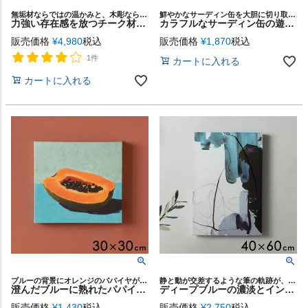
無垢材ならではの温かみと、木彫ならではの自然な表情を楽しめるデザイン
鮮やかなサーディン缶を大胆に切り取った、見ているだけで元気になるポップアート
力強い存在感を放つチーク材バッファローホーンの立体ウォールデコ [14296]
カラフルなサーディン缶の遊び心溢れるポップアート[Pop Tin][67219]
販売価格
¥
4,980
税込
販売価格
¥
1,870
税込
1件
カートに入れる
カートに入れる
ブルーの背景にオレンジのパパイヤが浮かぶ印象的な構図のアートパネル
静と動が交差するような筆の軌跡が、穏やかなリズムと深い余韻を感じさせるアートパネル
澄んだブルーに熟れたパパイヤが映えるアートパネル[Tropic][67218]
ディープブルーの濃淡とインクの滲みが描く“青の動き”をテーマにしたアートパネル[Blue Motion II][67223-b]
販売価格
¥
1,430
税込
販売価格
¥
2,750
税込