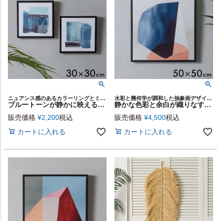
ニュアンス感のあるカラーリングとミニマルなデザインが調和したアートパネル2種
水彩と幾何学が調和した抽象画デザインのアートパネル
ブルートーンが静かに映える抽象画アートパネル[ Calm brushwork／キャンバスアート ]フレーム付き 30×30cm[6729]
静かな色彩と余白が織りなすモダンな抽象アートパネル[ Minimal Tone - Airy ／キャンバスアート ]ブラックフレーム付き50×50cm[67293-bk]
販売価格
¥
2,200
税込
販売価格
¥
4,500
税込
カートに入れる
カートに入れる