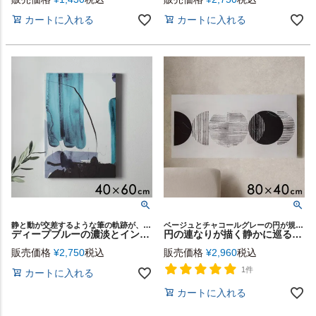
カートに入れる
カートに入れる
静と動が交差するような筆の軌跡が、穏やかなリズムと深い余韻を感じさせるアートパネル
ベージュとチャコールグレーの円が規則正しく連なり、秩序の中にやわらかな陰影が息づくアートパネル
ディープブルーの濃淡とインクの滲みが描く“青の動き”をテーマにしたアートパネル[Blue Motion I][67223-a]
円の連なりが描く静かに巡る美しい“軌道”のアートパネル[Orbit][67224]
販売価格
¥
2,750
税込
販売価格
¥
2,960
税込
1件
カートに入れる
カートに入れる