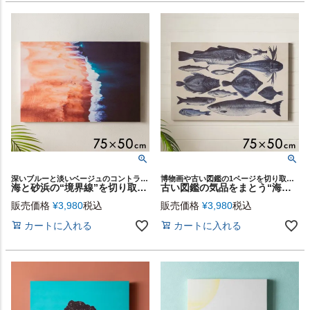
深いブルーと淡いベージュのコントラストが印象的な一枚
博物画や古い図鑑の1ページを切り取ったような、精緻なタッチで描かれた海洋生物の標本アートパネル
海と砂浜の“境界線”を切り取ったアートパネル「Sea Shore」[67221]
古い図鑑の気品をまとう“海の標本”クラシックアートパネル[Specimens][67217]
販売価格
¥
3,980
税込
販売価格
¥
3,980
税込
カートに入れる
カートに入れる