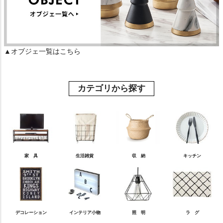
▲オブジェ一覧はこちら
カテゴリから探す
家 具
生活雑貨
収 納
キッチン
デコレーション
インテリア小物
照 明
ラ グ