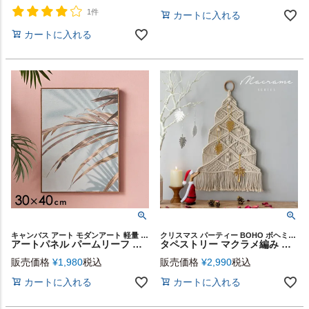
1件
カートに入れる
カートに入れる
キャンバス アート モダンアート 軽量 縦長 観葉植物
クリスマス パーティー BOHO ボヘミアン ウィービング クロシェ
アートパネル パームリーフ フレーム付き グリーン 幅30×高さ40cm [67078]【 壁掛けアート ポスター ファブリックパネル アートポスター インテリアアートパネル 玄関 リビング 寝室 北欧 おしゃれ リゾート ハワイアン コースタル 西海岸 】
タペストリー マクラメ編み マクラメロープ ツリー 壁掛け コットン インド 約 W 45cm H 67cm D 1cm [34496]【 インテリア 壁飾り ウォール デコレーション アート おしゃれ 北欧 リゾート ナチュラル エスニック 韓国 韓国インテリア 雑貨 西海岸風 海 塩系 】
販売価格
¥
1,980
税込
販売価格
¥
2,990
税込
カートに入れる
カートに入れる