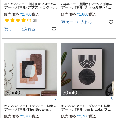
ニュアンスアート 玄関 寝室 フローアート 抽象画
パネルアート 壁掛けインテリア 抽象画 ボヘミアン
アートパネル アブストラクト マーブル ニュートラルカラー 横長 縦長 約 W 75cm D 50cm H 2.7cm キャンバスアート アートポスター 壁飾り 壁掛け 絵画 水彩画 風 おしゃれ モダン 北欧 韓国 インテリア 西海岸 サーフ コースタル [67113]
アートパネル タッセル柄 ベージュ 約 W 40cm D 40cm H 2.7cm キャンバスアート アートポスター 壁飾り 壁掛け 絵画 ウォールデコレーション ネイティブ エスニック柄 おしゃれ 北欧 プリミティブ インテリア 西海岸 サーフ BOHO ボーホー [67116]
販売価格
¥
2,780
税込
販売価格
¥
1,680
税込
2件
カートに入れる
カートに入れる
キャンバス アート モダンアート 軽量 縦長 シンプル ベージュ
キャンバス アート モダンアート 軽量 縦長 シンプル 白黒
アートパネル The Browns フレーム付き 海外インテリア 幅30×高さ40cm [67081]【 壁掛けアート ポスター ファブリックパネル アートポスター インテリアアートパネル 玄関 リビング おしゃれ 北欧 スカンジナビア モダン アジアン雑貨 アジアン 雑貨 】
アートパネル the blacks フレーム付き モノトーン モノクロ 幅30×高さ40cm [67080]【 壁掛けアート ポスター ファブリックパネル アートポスター インテリアアートパネル 玄関 リビング おしゃれ 北欧 スカンジナビア モダン コースタル 西海岸 韓国 韓国インテリア 】
販売価格
¥
2,780
税込
販売価格
¥
2,780
税込