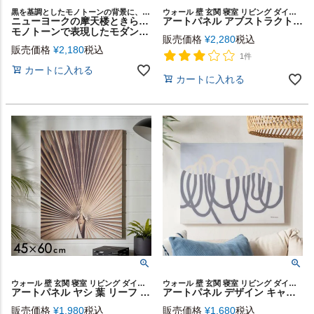
黒を基調としたモノトーンの背景に、美しく浮かび上がるビル群や街灯ネオンの夜景の抽象画
ウォール 壁 玄関 寝室 リビング ダイニング 店舗 カフェ レストラン ウォールアート キャンバスアート キャンバス デコレーション パネル 装飾 飾り プリント ギフト プレゼント
ニューヨークの摩天楼ときらめく夜景を
アートパネル アブストラクト キャンパス パネル 約 W 45cm D 60cm H 2.7cm 抽象的 アート キャンパスアート ヴィンテージ 絵画 壁掛け 壁飾り アートボード ウォール デコレーション インテリア おしゃれ 北欧 リゾート 雑貨 海外インテリア 西海岸風 [67142]
モノトーンで表現したモダンなキャンバスアート[MANHATTAN NIGHTS] [67152]
販売価格
¥
2,280
税込
販売価格
¥
2,180
税込
1件
カートに入れる
カートに入れる
ウォール 壁 玄関 寝室 リビング ダイニング 店舗 カフェ レストラン ウォールアート キャンバスアート キャンバス デコレーション パネル 装飾 飾り プリント ギフト プレゼント
ウォール 壁 玄関 寝室 リビング ダイニング 店舗 カフェ レストラン ウォールアート キャンバスアート キャンバス デコレーション パネル 装飾 飾り プリント ギフト プレゼント
アートパネル ヤシ 葉 リーフ 葉っぱ キャンパス パネル 約 W 45cm D 60cm H 2.7cm 植物 アート キャンパスアート レトロ ボタニカル 絵画 壁掛け 壁飾り アートボード ウォール デコレーション インテリア おしゃれ 北欧 リゾート 雑貨 海外インテリア 西海岸風 [67141]
アートパネル デザイン キャンパス パネル 約 W 50cm D 40cm H 2.7cm 抽象的 アート キャンパスアート デザイナーズアート 絵画 壁掛け 壁飾り アートボード ウォール デコレーション インテリア おしゃれ 北欧 リゾート 雑貨 海外インテリア 西海岸風 [67143]
販売価格
¥
1,980
税込
販売価格
¥
1,680
税込