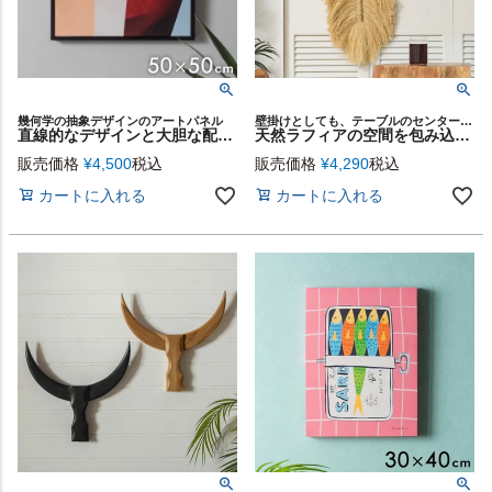
幾何学の抽象デザインのアートパネル
壁掛けとしても、テーブルのセンターピースとしても使える2WAY仕様
直線的なデザインと大胆な配色がモダンに彩るアートパネル[ Minimal Tone - Angular ／キャンバスアート ]ブラックフレーム付き50×50cm[67292-bk]
天然ラフィアの空間を包み込む存在感あるフェザーウォールタペストリー[14295]
販売価格
¥
4,500
税込
販売価格
¥
4,290
税込
カートに入れる
カートに入れる