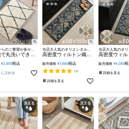
お客様からのご要望が多かった、洗えるタイプが登場！
当店大人気のオリエンタル柄ラグ「Amira アミーラ」シリーズに、待望のキッチンマットサイズが新登場！
洗濯機で丸洗いできるから清潔キープ柔らかな肌触りのモロッカン柄玄関マット 50×80
高密度ウィルトン織りだから丈夫で高級感のあるオリエンタル柄キッチンマットAmira アミーラ 50x150 [eg84357]
税込
税込
税
¥
2,800
販売価格
¥
3,680
販売価格
¥
4,280
1件
トに入れる
詳細を見る
詳細を見る