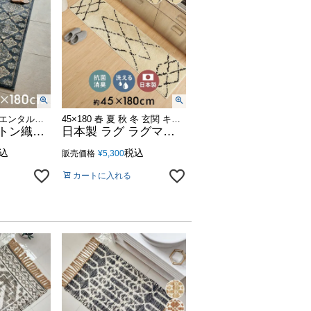
当店大人気のオリエンタル柄ラグ「Amira アミーラ」シリーズに、 待望のキッチンマットサイズが新登場！
45×180 春 夏 秋 冬 玄関 キッチン 台所 寝室 ベッドルーム ウォッシャブル 洗濯 可能 丸洗い メッシュ ライン ベース シンプル エスニック かわいい アナログ デザイン 柄
高密度ウィルトン織りだから丈夫で高級感のあるオリエンタル柄キッチンマットAmira アミーラ 50x180 [eg84358]
日本製 ラグ ラグマット キッチンマット 約 45×180cm 国産 ベニオワレン風 クロス 長方形 防ダニ 抗菌 防臭 洗える カーペット 絨毯 じゅうたん ホットカーペット 床暖房 対応 可 敷物 マット オールシーズン おしゃれ 北欧 リゾート 雑貨 インテリア 西海岸風 [84350]
込
税込
販売価格
¥
5,300
カートに入れる