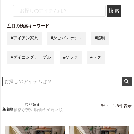
注目の検索キーワード
#アイアン家具
#かごバスケット
#照明
#ダイニングテーブル
#ソファ
#ラグ
並び替え
8
件中
1
-
8
件表示
新着順
価格が安い順
価格が高い順