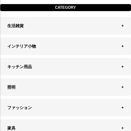
CATEGORY
生活雑貨
収納
インテリア小物
ランドリーバスケット
ウォールデコレーション
キッチン用品
ティッシュケース
オブジェ
食器＆カトラリー
ごみ箱
照明
オーナメント
ランチョンマット＆コースター
時計
ペンダントライト
フォトフレーム
ファッション
キッチン雑貨
ファブリック
フロアライト
フラワーベース・テラリウム
アクセサリースタンド＆ケース
お盆・トレー
家具