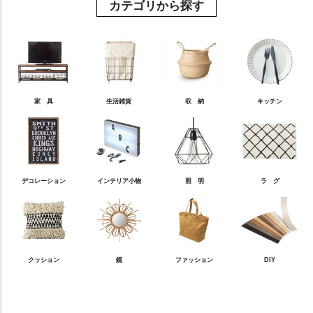
カテゴリから探す
家 具
生活雑貨
収 納
キッチン
デコレーション
インテリア小物
照 明
ラ グ
クッション
鏡
ファッション
DIY