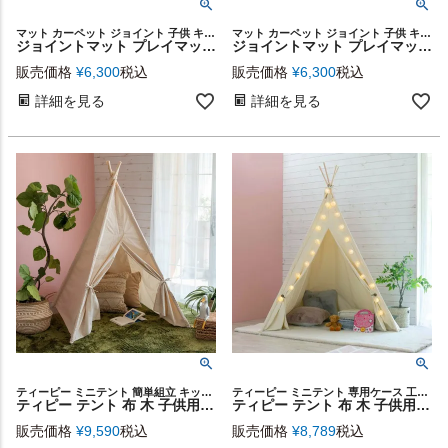
マット カーペット ジョイント 子供 キッズ 衝撃吸収 かわいい
マット カーペット ジョイント 子供 キッズ 衝撃吸収 かわいい
ジョイントマット プレイマット 約 W 60cm × D 60cm × H 1.2cm フロアマット ベビーマット ベビー 赤ちゃん [84082-b-lpk]【 厚手 大判 防音 撥水 子供部屋 キッズルーム 北欧 シャビーシック おしゃれ サイドパーツ付 正方形 EVA アジアン雑貨 エスニック BOHO 】
ジョイントマット プレイマット 約 W 60cm × D 60cm × H 1.2cm フロアマット ベビーマット ベビー 赤ちゃん [84082-a-gy]【 厚手 大判 防音 撥水 子供部屋 キッズルーム 北欧 シャビーシック おしゃれ サイドパーツ付 正方形 EVA アジアン雑貨 エスニック BOHO 】
販売価格
¥
6,300
税込
販売価格
¥
6,300
税込
詳細を見る
詳細を見る
ティーピー ミニテント 簡単組立 キッズルーム ナチュラル
ティーピー ミニテント 専用ケース 工具不要 コンパクト子供部屋
ティピー テント 布 木 子供用 幅120cm 高さ150cm 室内用 [91545]【 キッズテント 円錐型 アイボリー ファブリック コットン ウッド 専用バッグ付き かわいい シンプル おしゃれ 子供 キッズ インディアンテント インテリア コンパクト収納 子供部屋 西海岸 】
ティピー テント 布 木 子供用 幅120cm 高さ180cm 室内用 [93014]
販売価格
¥
9,590
税込
販売価格
¥
8,789
税込