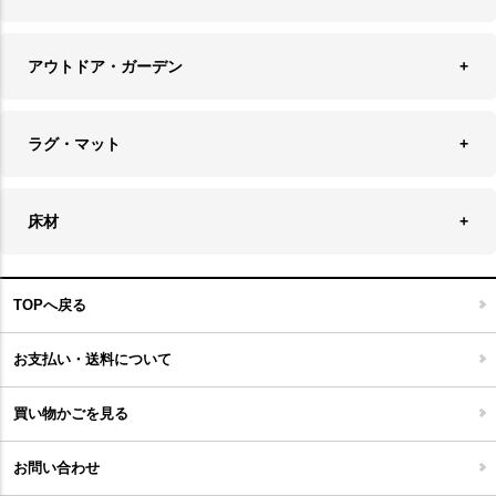
バス・トイレ用品
フェイクグリーン
バッグ・ポーチ
ソファ・ソファベッド
その他雑貨
アウトドア・ガーデン
プランターカバー
チェア
アウトドアファニチャー
キャンドル
ラグ・マット
テーブル
収納ケース・ボックス
キャンドルホルダー＆スタンド
ラグ
収納家具
床材
スケートボード
アロマディフューザー
玄関マット
ベッド・寝具
フローリングカーペット
アウトドア雑貨
TOPへ戻る
キッチンマット
キッズインテリア
フロアタイル
お支払い・送料について
家具開梱設置便について
コルクマット
買い物かごを見る
ジョイントタイル
お問い合わせ