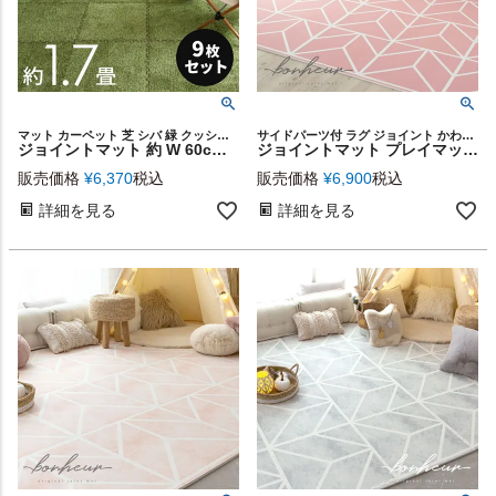
マット カーペット 芝 シバ 緑 クッションマット かわいい
サイドパーツ付 ラグ ジョイント かわいい インテリア 雑貨
ジョイントマット 約 W 60cm D 60cm H 0.8cm ポリエステル EVA グリーン 9枚セット 大判 厚手 [99098]【 フロアマット EVAマット ホットカーペット対応 おしゃれ ナチュラル 芝生風 人工芝 子供部屋 アウトドア リビング 防音 衝撃吸収 カットOK インテリア 西海岸 】
ジョイントマット プレイマット 約 W 60cm D 60cm H 1.2cm フロア マット ベビー 赤ちゃん モーヴピンク [84083-mp]【 Bonheur ボヌール ニュアンスカラー 幼児 子供 キッズ 厚手 大判 正方形 防音 床 キズ防止 撥水 子供部屋 北欧 シャビーシック おしゃれ EVA 西海岸風 】
販売価格
¥
6,370
税込
販売価格
¥
6,900
税込
詳細を見る
詳細を見る