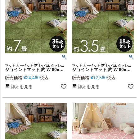
マット カーペット 芝 シバ 緑 クッションマット かわいい
マット カーペット 芝 シバ 緑 クッションマット かわいい
ジョイントマット 約 W 60cm D 60cm H 0.8cm ポリエステル EVA グリーン 36枚セット 大判 [set-99098-4]【 フロアマット EVAマット ホットカーペット対応 おしゃれ ナチュラル 芝生風 人工芝 子供部屋 アウトドア リビング 防音 衝撃吸収 カットOK インテリア 西海岸 】
ジョイントマット 約 W 60cm D 60cm H 0.8cm ポリエステル EVA グリーン 18枚セット 大判 [set-99098]【 フロアマット EVAマット ホットカーペット対応 おしゃれ ナチュラル 芝生風 人工芝 子供部屋 アウトドア リビング 防音 衝撃吸収 カットOK インテリア 西海岸 】
販売価格
¥
24,460
税込
販売価格
¥
12,560
税込
詳細を見る
詳細を見る