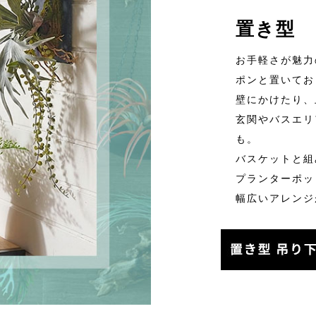
置き型 
お手軽さが魅力
ポンと置いてお
壁にかけたり、
玄関やバスエリ
も。
バスケットと組
プランターポッ
幅広いアレンジ