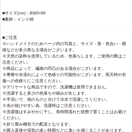
SPEC
■サイズ(cm)：約60×90
■素材：インド綿
■ご注意
※ハンドメイドのためページ内の写真と、サイズ・形・色合い・模
様などが多少異なる場合がございます。
※天然の染料を使用しているため、色落ちします。ご使用の際はご
注意ください。
※商品によって、繊維の凹凸がある場合がございます。
※摩擦や水濡れによって色移りの可能性がございます。雨天時や衣
服への色移りにご注意ください。
※デリケートな商品ですので、洗濯機は使用できません。
※洗濯すると多少の色落ちや縮みが生じます。
※手洗いで、他のものと分けて冷水で洗濯してください。
※糸が抜けやすい為、洗濯時はご注意ください。
※洗濯後はすみやかに干し、長時間濡れた状態で置くことはお避け
ください。
※折り畳み梱包での配送となります。
※購入直後や湿気の多い時期などに臭いを感じることがあります。