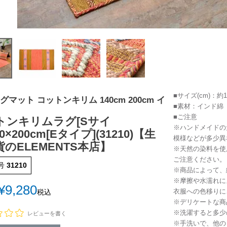
■サイズ(cm)：約14
グマット コットンキリム 140cm 200cm イ
■素材：インド綿
■ご注意
トンキリムラグ[Sサイ
※ハンドメイドの
0×200cm[Eタイプ](31210)【生
模様などが多少異
のELEMENTS本店】
※天然の染料を使
ご注意ください。
号
31210
※商品によって、
※摩擦や水濡れに
¥
9,280
衣服への色移りに
税込
※デリケートな商
※洗濯すると多少
レビューを書く
※手洗いで、他の