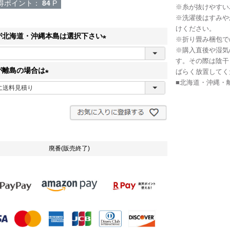
得ポイント：
84
P
※糸が抜けやすい
※洗濯後はすみや
けください。
が北海道・沖縄本島は選択下さい
※折り畳み梱包で
※購入直後や湿気
(
す。その際は陰干
必
が離島の場合は
ばらく放置してく
須
■北海道・沖縄・
(
)
必
須
)
廃番(販売終了)