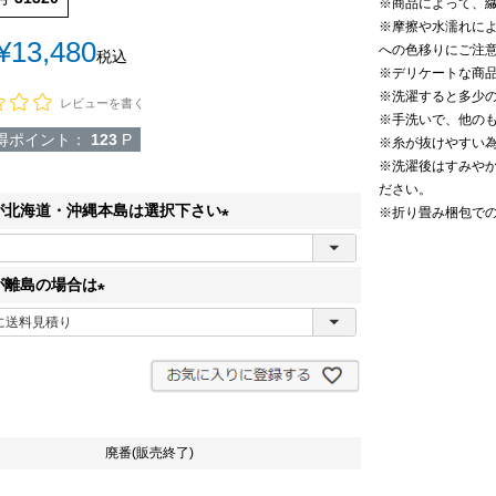
※商品によって、
※摩擦や水濡れに
¥
13,480
への色移りにご注
税込
※デリケートな商
※洗濯すると多少
レビューを書く
※手洗いで、他の
得ポイント：
123
P
※糸が抜けやすい
※洗濯後はすみや
ださい。
が北海道・沖縄本島は選択下さい
※折り畳み梱包で
(
必
が離島の場合は
須
(
)
必
須
)
廃番(販売終了)