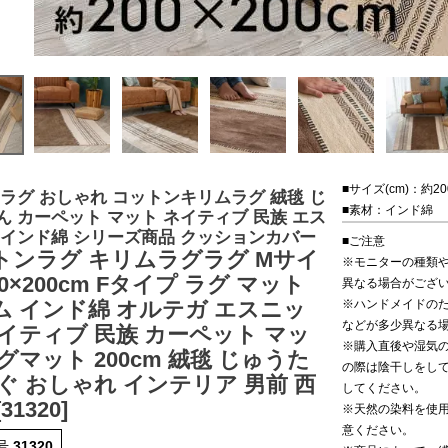
■サイズ(cm)：約20
 ラグ おしゃれ コットンキリムラグ 絨毯 じ
■素材：インド綿
ん カーペット マット ネイティブ 民族 エス
 インド綿 シリーズ商品 クッションカバー
■ご注意
トンラグ キリムラグラグ Mサイ
※モニターの種類
00×200cm Fタイプ ラグ マット
異なる場合がござ
※ハンドメイドの
ム インド綿 オルテガ エスニッ
などが多少異なる
ネイティブ 民族 カーペット マッ
※購入直後や湿気の
グマット 200cm 絨毯 じゅうた
の際は陰干しをし
ぐ おしゃれ インテリア 男前 西
してください。
31320]
※天然の染料を使
意ください。
号
31320