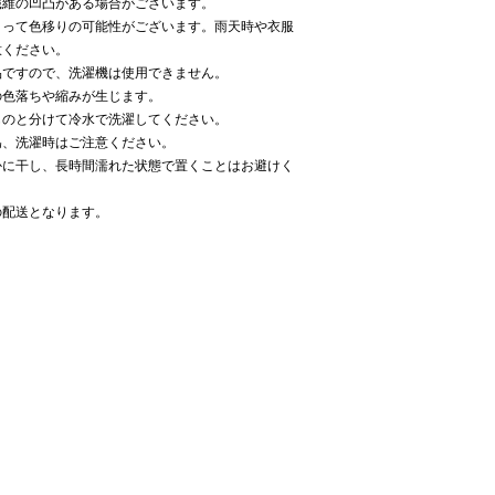
繊維の凹凸がある場合がございます。
よって色移りの可能性がございます。雨天時や衣服
意ください。
品ですので、洗濯機は使用できません。
の色落ちや縮みが生じます。
ものと分けて冷水で洗濯してください。
為、洗濯時はご注意ください。
かに干し、長時間濡れた状態で置くことはお避けく
の配送となります。