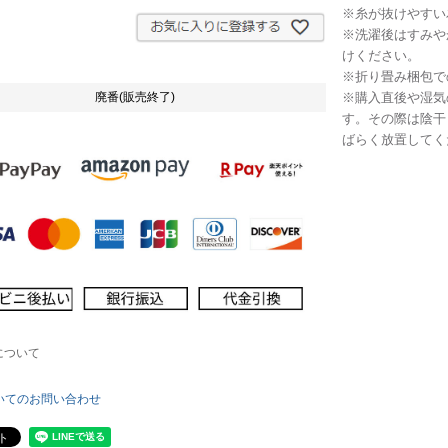
※糸が抜けやすい
※洗濯後はすみや
けください。
※折り畳み梱包で
※購入直後や湿気
廃番(販売終了)
す。その際は陰干
ばらく放置してく
について
いてのお問い合わせ