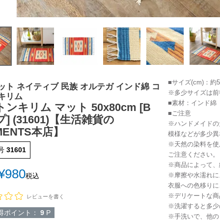
■サイズ(cm)：約5
ット ネイティブ 民族 オルテガ インド綿 コ
※多少サイズは前
キリム
■素材：インド綿
ンキリム マット 50x80cm [B
■ご注意
] (31601)【生活雑貨の
※ハンドメイドの
MENTS本店】
模様などが多少異
※天然の染料を使
号
31601
ご注意ください。
※商品によって、
¥
980
※摩擦や水濡れに
税込
衣服への色移りに
※デリケートな商
レビューを書く
※洗濯すると多少
得ポイント：
9
P
※手洗いで、他の