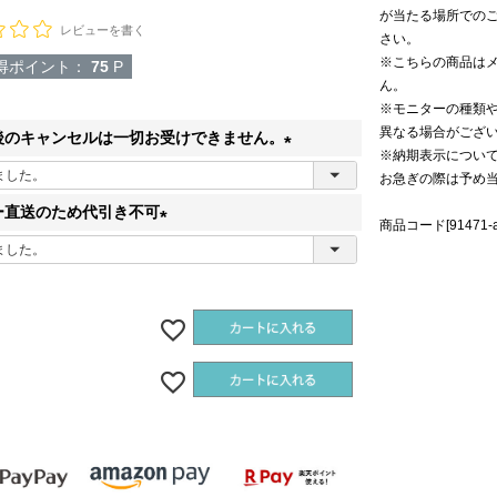
が当たる場所での
レビューを書く
さい。
※こちらの商品は
得ポイント：
75
P
ん。
※モニターの種類
異なる場合がござ
後のキャンセルは一切お受けできません。
※納期表示につい
(
お急ぎの際は予め
必
ー直送のため代引き不可
商品コード[91471-a 
須
(
)
必
須
)