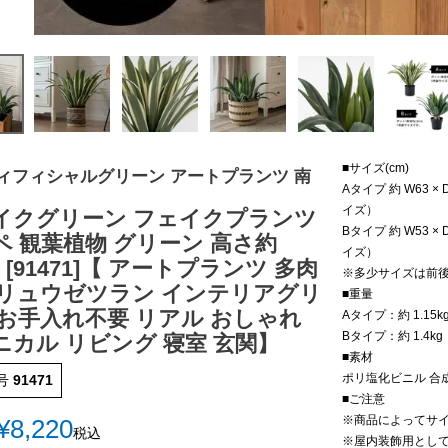
■サイズ(cm)
ィフィシャルグリーン アートプランツ 南
Aタイプ 約 W63 
イズ）
イクグリーン フェイクプランツ
Bタイプ 約 W53 
ペ 観葉植物 グリーン 高さ約
イズ）
m [91471]【 アートプランツ 多肉
※多少サイズは前
 リュウゼツラン インテリアグリ
■重量
 お手入れ不要 リアル おしゃれ
Aタイプ：約 1.15k
Bタイプ：約 1.4kg
ニカル リビング 寝室 玄関】
■素材
ポリ塩化ビニル 合
号
91471
■ご注意
※商品によってサ
¥
8,220
税込
※屋内装飾用とし