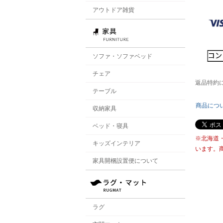
アウトドア雑貨
ソファ・ソファベッド
チェア
返品特約
テーブル
商品につ
収納家具
ベッド・寝具
※北海道
キッズインテリア
います。
家具開梱設置便について
ラグ