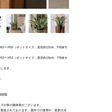
× D63 × H50（ポットサイズ：直径約15cm。5号鉢サ
× D53 × H53（ポットサイズ：直径約19cm。7号鉢サ
後します。
g
成樹脂
イズや形の個体差がございます。
て製造されております。屋外での使用や、直射日光