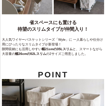
省スペースにも置ける
待望のスリムタイプが仲間入り！
大人気ワイヤーバスケットシリーズ「Wyle」に 一人暮らしや仕分け
用にぴったりなスリムタイプが新登場！
隙間収納にも活用しやすい
幅21cmの35Lスリム
と、スマートながら
大容量の
幅26cmの52Lスリム
の2サイズご用意しました。
POINT