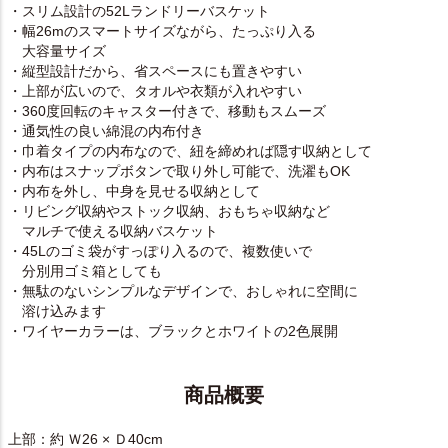
・スリム設計の52Lランドリーバスケット
・幅26mのスマートサイズながら、たっぷり入る
大容量サイズ
・縦型設計だから、省スペースにも置きやすい
・上部が広いので、タオルや衣類が入れやすい
・360度回転のキャスター付きで、移動もスムーズ
・通気性の良い綿混の内布付き
・巾着タイプの内布なので、紐を締めれば隠す収納として
・内布はスナップボタンで取り外し可能で、洗濯もOK
・内布を外し、中身を見せる収納として
・リビング収納やストック収納、おもちゃ収納など
マルチで使える収納バスケット
・45Lのゴミ袋がすっぽり入るので、複数使いで
分別用ゴミ箱としても
・無駄のないシンプルなデザインで、おしゃれに空間に
溶け込みます
・ワイヤーカラーは、ブラックとホワイトの2色展開
商品概要
上部：約 Ｗ26 × Ｄ40cm