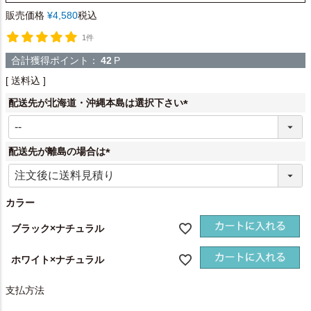
販売価格
¥
4,580
税込
1件
合計獲得ポイント：
42
P
送料込
配送先が北海道・沖縄本島は選択下さい
(
必
須
配送先が離島の場合は
)
(
必
須
カラー
)
ブラック×ナチュラル
ホワイト×ナチュラル
支払方法