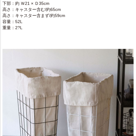
下部：約 Ｗ21 × Ｄ35cm
高さ：キャスター含む/約65cm
高さ：キャスター含まず/約59cm
容量：52L
重量：2?L