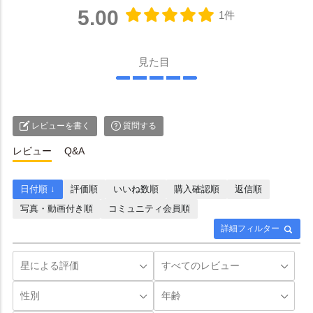
5.00
1件
見た目
レビューを書く
質問する
レビュー
Q&A
日付順 ↓
評価順
いいね数順
購入確認順
返信順
写真・動画付き順
コミュニティ会員順
詳細フィルター