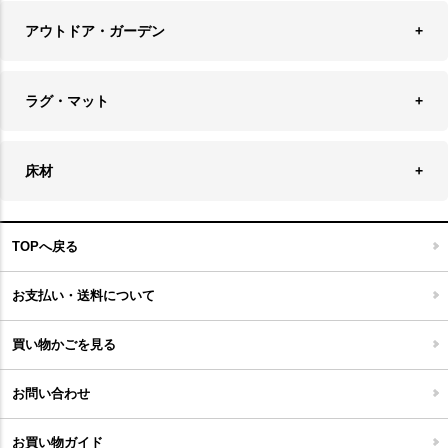
ソファ・ソファベッド
その他雑貨
アウトドア・ガーデン
プランターカバー
チェア
アウトドアファニチャー
キャンドル
ラグ・マット
テーブル
収納ケース・ボックス
キャンドルホルダー＆スタンド
ラグ
収納家具
床材
スケートボード
アロマディフューザー
玄関マット
ベッド・寝具
フローリングカーペット
アウトドア雑貨
TOPへ戻る
キッチンマット
キッズインテリア
フロアタイル
お支払い・送料について
家具開梱設置便について
コルクマット
買い物かごを見る
ジョイントタイル
お問い合わせ
お買い物ガイド