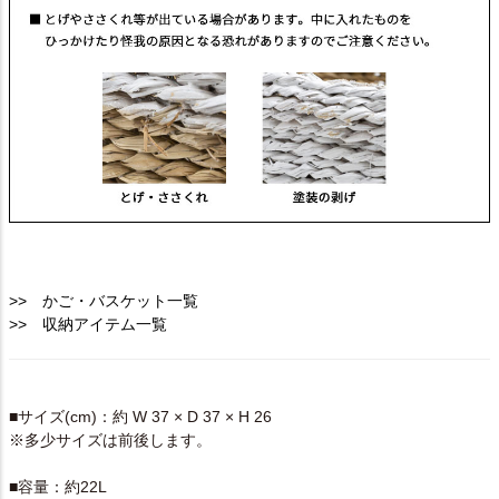
>> かご・バスケット一覧
>> 収納アイテム一覧
SPEC
■サイズ(cm)：約 W 37 × D 37 × H 26
※多少サイズは前後します。
■容量：約22L