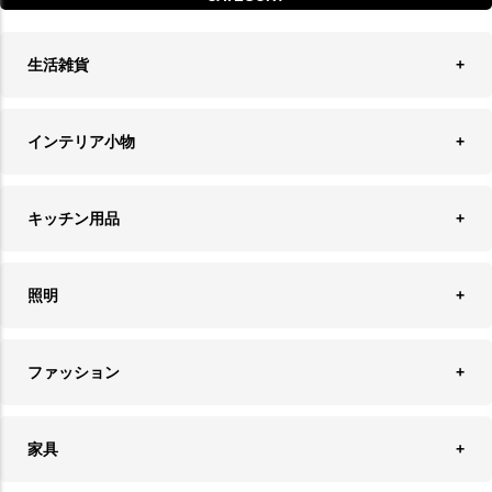
生活雑貨
収納
インテリア小物
ランドリーバスケット
ウォールデコレーション
キッチン用品
ティッシュケース
オブジェ
食器＆カトラリー
ごみ箱
照明
オーナメント
ランチョンマット＆コースター
時計
ペンダントライト
フォトフレーム
ファッション
キッチン雑貨
ファブリック
フロアライト
フラワーベース・テラリウム
アクセサリースタンド＆ケース
お盆・トレー
家具
バス・トイレ用品
フェイクグリーン
バッグ・ポーチ