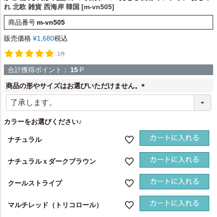
れ 北欧 雑貨 西海岸 韓国 [m-vn505]
商品番号
m-vn505
販売価格
¥
1,680
税込
1件
合計獲得ポイント：
15
P
商品の形やサイズはお選びいただけません。
(
必
須
カラーをお選びください♪
)
ナチュラル
ナチュラルｘダークブラウン
クールストライプ
マルチレッド（トリコロール）