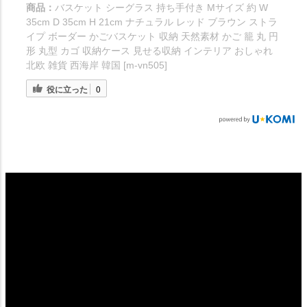
商品：
バスケット シーグラス 持ち手付き Mサイズ 約 W
35cm D 35cm H 21cm ナチュラル レッド ブラウン ストラ
イプ ボーダー かごバスケット 収納 天然素材 かご 籠 丸 円
形 丸型 カゴ 収納ケース 見せる収納 インテリア おしゃれ
北欧 雑貨 西海岸 韓国 [m-vn505]
役に立った
0