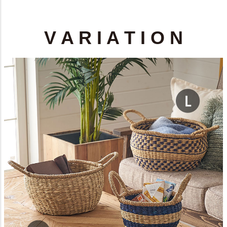
V A R I A T I O N