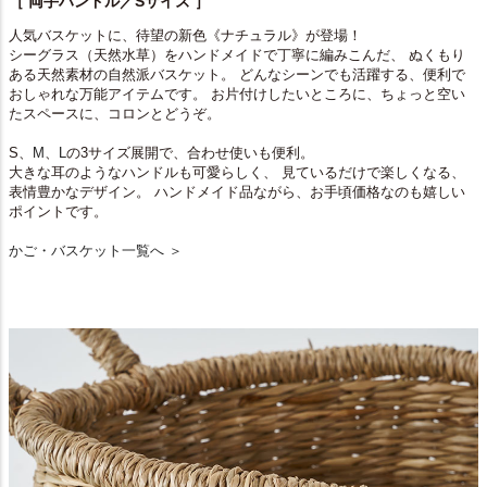
［ 両手ハンドル／Sサイズ ］
人気バスケットに、待望の新色《ナチュラル》が登場！
シーグラス（天然水草）をハンドメイドで丁寧に編みこんだ、 ぬくもり
ある天然素材の自然派バスケット。 どんなシーンでも活躍する、便利で
おしゃれな万能アイテムです。 お片付けしたいところに、ちょっと空い
たスペースに、コロンとどうぞ。
S、
M
、
L
の3サイズ展開で、合わせ使いも便利。
大きな耳のようなハンドルも可愛らしく、 見ているだけで楽しくなる、
表情豊かなデザイン。 ハンドメイド品ながら、お手頃価格なのも嬉しい
ポイントです。
かご・バスケット一覧へ ＞