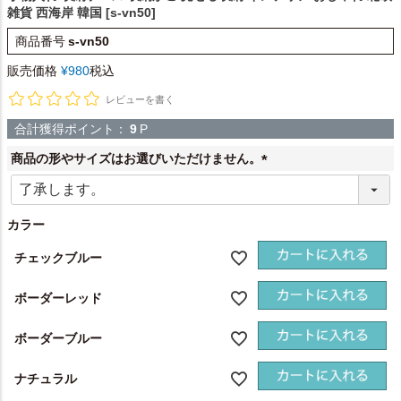
雑貨 西海岸 韓国 [s-vn50]
商品番号
s-vn50
販売価格
¥
980
税込
レビューを書く
合計獲得ポイント：
9
P
商品の形やサイズはお選びいただけません。
(
必
須
カラー
)
チェックブルー
ボーダーレッド
ボーダーブルー
ナチュラル