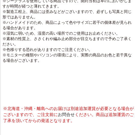
※シーグラスを使用している商品ですので、開封当初は草のにおいがしま
すが時間が経つと薄れてきます。
※製造工程上、商品には歪みなどがございますので、必ずしも写真と同じ
形ではありません。
※ハンドメイドのため、商品によって色やサイズに若干の個体差が見られ
る場合があります。
※湿気に弱いため、湿度の高い場所でのご使用はお止めください。
※素材の性質上、ささくれや編み止め部分が目立ちますので予めご了承く
ださい。
※色移りする恐れがありますのでご注意ください。
※モニターの種類やパソコンの環境により、実際の商品のお色と若干異な
る場合がございます。
※北海道・沖縄・離島へのお届けは別途追加運賃が必要となる場合が
ございますので、ご注文前に
お問合せ
ください。商品は追加運賃のご
了承を頂いてからの発送となります。