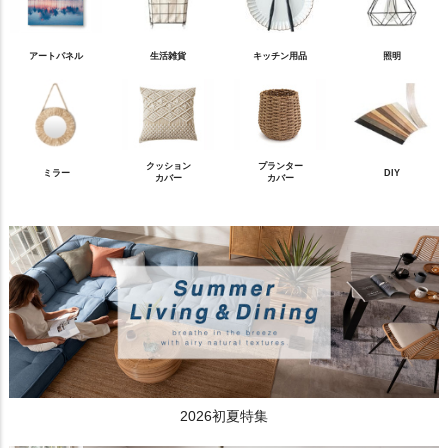
アートパネル
生活雑貨
キッチン用品
照明
クッション
プランター
ミラー
DIY
カバー
カバー
2026初夏特集