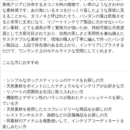
東南アジアに分布するタコノキ科の植物で、い草のようなさわやか
な素材感です。あの海にいるタコをひっくり返したような形状に見
えることから、タコノキと呼ばれたそう。パンダンの葉は乾燥させ
ると非常に丈夫になり、リゾートインテリア製品に欠かせないパン
ダン素材。とても成長が早く繁殖力が強いため、持続可能な天然資
源として大変注目されており、自然の美しさと実用性を兼ね備えた
サステナブルな素材です。現地の職人が丁寧に編んで作ったパンダ
ン製品は、上品で存在感のある仕上がり。インテリアにプラスする
だけで、ワンランク上のホテルライクな空間にしてくれます。
こんな方におすすめ
・シンプルなボックスティッシュのケースをお探しの方
・天然素材をポイントにしたナチュラルなインテリアがお好きな方
・リゾートの雰囲気を生活に取り入れたい方
・機能性とデザイン性のバランスが取れたティッシュケースを探し
ている方
・天然素材を使用したエコフレンドリーな商品をお探しの方
・レストランやエステ、旅館などの店舗備品をお探しの方
・同素材のアイテムを複数使いして、インテリアコーディネートを
楽しみたい方