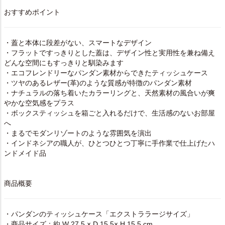
おすすめポイント
・蓋と本体に段差がない、スマートなデザイン
・フラットですっきりとした蓋は、デザイン性と実用性を兼ね備え
どんな空間にもすっきりと馴染みます
・エコフレンドリーなパンダン素材からできたティッシュケース
・ツヤのあるレザー(革)のような質感が特徴のパンダン素材
・ナチュラルの落ち着いたカラーリングと、天然素材の風合いが爽
やかな空気感をプラス
・ボックスティッシュを箱ごと入れるだけで、生活感のないお部屋
へ
・まるでモダンリゾートのような雰囲気を演出
・インドネシアの職人が、ひとつひとつ丁寧に手作業で仕上げたハ
ンドメイド品
商品概要
・パンダンのティッシュケース「エクストララージサイズ」
・商品サイズ：約 W 27.5 × D 15.5× H 15.5 cm