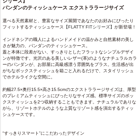
シリーズ】
パンダンのティッシュケース エクストララージサイズ
選べる天然素材と、豊富なサイズ展開であなたのお好みにぴったり
フィットするティッシュケース
【FLATTY FITシリーズ】
が新登場！
インドネシアの職人によるハンドメイドの温かみと自然素材の美し
さが魅力の、パンダンのティッシュケース。
蓋と本体に段差がない、すっきりとしたフラットなシンプルデザイ
ンが特徴です。光沢のある美しいレザー(革)のようなナチュラルカラ
ーのパンダンが、お部屋に高級感漂う雰囲気をプラス。生活感が出
がちなボックスティッシュを箱ごと入れるだけで、スタイリッシュ
でホテルライクな空間に。
約幅27.5×奥行15.5×高さ15.5cmのエクストララージサイズは、厚型
のプレミアムティッシュにぴったりなサイズ感。標準サイズのボッ
クスティッシュを2つ収納することもできます。ナチュラルでありな
がら、リゾートホテルのような上質なリゾート感を演出するティッ
シュケースです。
“すっきりスマート”にこだわったデザイン