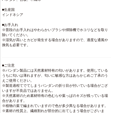
■生産国
インドネシア
■お手入れ
※普段のお手入れはやわらかいブラシや掃除機でホコリなどを取り
除いてください。
※湿気が高いとカビが発生する場合がありますので、適度な通風や
換気も必要です。
■ご注意
※パンダン製品には天然素材特有の匂いがあります。使用している
うちに匂いは薄れますが、匂いに敏感な方はあらかじめご了承のう
えご使用ください。
※製造過程てでてしまうパンダンの折り目が付いている場合がござ
いますが不良品ではありません。
※天然素材のため素材特有の色むらや葉っぱのキズが残っている場
合があります。
※植物の葉で編まれていますので色が多少異なる場合があります。
※素材の性質上、繊維割れが部分的に出てしまう場合がございま