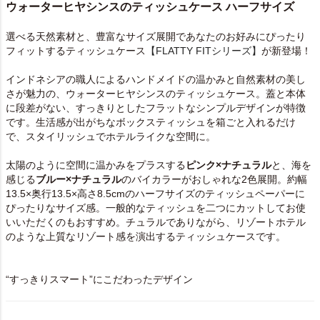
ウォーターヒヤシンスのティッシュケース ハーフサイズ
選べる天然素材と、豊富なサイズ展開であなたのお好みにぴったり
フィットするティッシュケース
【FLATTY FITシリーズ】
が新登場！
インドネシアの職人によるハンドメイドの温かみと自然素材の美し
さが魅力の、ウォーターヒヤシンスのティッシュケース。蓋と本体
に段差がない、すっきりとしたフラットなシンプルデザインが特徴
です。生活感が出がちなボックスティッシュを箱ごと入れるだけ
で、スタイリッシュでホテルライクな空間に。
太陽のように空間に温かみをプラスする
ピンク×ナチュラル
と、海を
感じる
ブルー×ナチュラル
のバイカラーがおしゃれな2色展開。約幅
13.5×奥行13.5×高さ8.5cmのハーフサイズのティッシュペーパーに
ぴったりなサイズ感。一般的なティッシュを二つにカットしてお使
いいただくのもおすすめ。チュラルでありながら、リゾートホテル
のような上質なリゾート感を演出するティッシュケースです。
“すっきりスマート”にこだわったデザイン