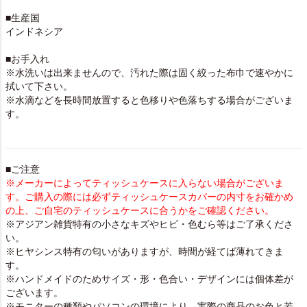
■生産国
インドネシア
■お手入れ
※水洗いは出来ませんので、汚れた際は固く絞った布巾で速やかに
拭いて下さい。
※水滴などを長時間放置すると色移りや色落ちする場合がございま
す。
■ご注意
※メーカーによってティッシュケースに入らない場合がございま
す。ご購入の際には必ずティッシュケースカバーの内寸をお確かめ
の上、ご自宅のティッシュケースに合うかをご確認ください。
※アジアン雑貨特有の小さなキズやヒビ・色むら等はご了承くださ
い。
※ヒヤシンス特有の匂いがありますが、時間が経てば薄れてきま
す。
※ハンドメイドのためサイズ・形・色合い・デザインには個体差が
ございます。
※モニターの種類やパソコンの環境により、実際の商品のお色と若