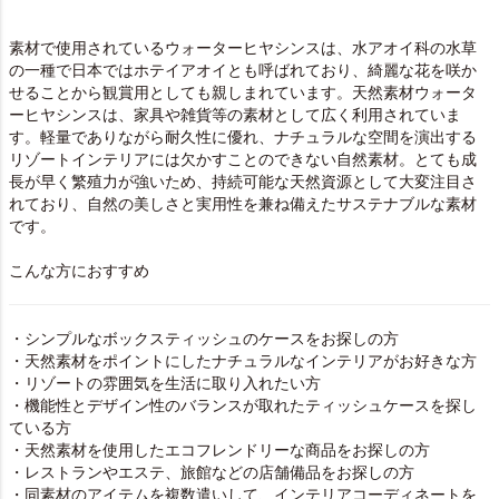
素材で使用されているウォーターヒヤシンスは、水アオイ科の水草
の一種で日本ではホテイアオイとも呼ばれており、綺麗な花を咲か
せることから観賞用としても親しまれています。天然素材ウォータ
ーヒヤシンスは、家具や雑貨等の素材として広く利用されていま
す。軽量でありながら耐久性に優れ、ナチュラルな空間を演出する
リゾートインテリアには欠かすことのできない自然素材。とても成
長が早く繁殖力が強いため、持続可能な天然資源として大変注目さ
れており、自然の美しさと実用性を兼ね備えたサステナブルな素材
です。
こんな方におすすめ
・シンプルなボックスティッシュのケースをお探しの方
・天然素材をポイントにしたナチュラルなインテリアがお好きな方
・リゾートの雰囲気を生活に取り入れたい方
・機能性とデザイン性のバランスが取れたティッシュケースを探し
ている方
・天然素材を使用したエコフレンドリーな商品をお探しの方
・レストランやエステ、旅館などの店舗備品をお探しの方
・同素材のアイテムを複数遣いして、インテリアコーディネートを