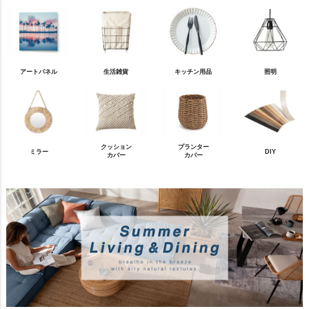
アートパネル
生活雑貨
キッチン用品
照明
クッション
プランター
ミラー
DIY
カバー
カバー