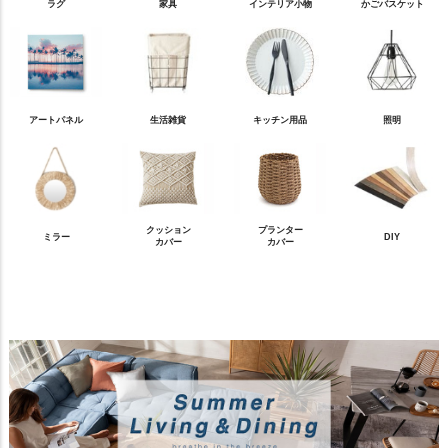
ラグ
家具
インテリア小物
かごバスケット
アートパネル
生活雑貨
キッチン用品
照明
クッション
プランター
ミラー
DIY
カバー
カバー