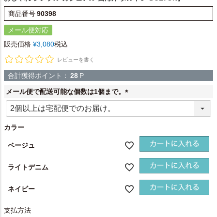
商品番号
90398
メール便対応
販売価格
¥
3,080
税込
レビューを書く
合計獲得ポイント：
28
P
メール便で配送可能な個数は1個まで。
(
必
須
カラー
)
ベージュ
ライトデニム
ネイビー
支払方法