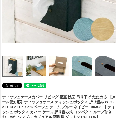
ティッシュケースカバー リビング 寝室 洗面 吊り下げ たためる
【メ
ール便対応】ティッシュケース ティッシュボックス 折り畳み W 26
× D 14 × H 7.7 cm ベージュ デニム ブルー ネイビー [90398]【 ティ
ッシュ ボックス カバー ケース 折り畳み式 コンパクト ループ付き
おしゃれ シンプル カジュアル 西海岸 ダルトン DULTON】