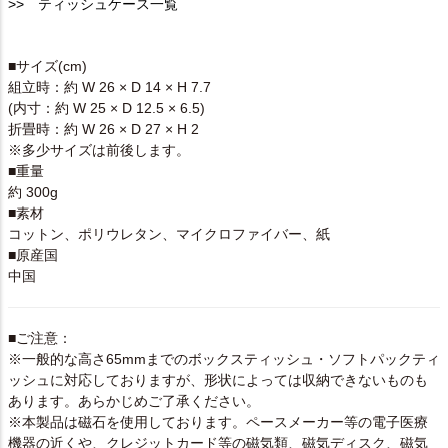
>> ティッシュケース一覧
SPEC
■サイズ(cm)
組立時：約 W 26 × D 14 × H 7.7
(内寸：約 W 25 × D 12.5 × 6.5)
折畳時：約 W 26 × D 27 × H 2
※多少サイズは前後します。
■重量
約 300g
■素材
コットン、ポリウレタン、マイクロファイバー、紙
■原産国
中国
■ご注意：
※一般的な高さ65mmまでのボックスティッシュ・ソフトパックティ
ッシュに対応しておりますが、形状によっては収納できないものも
あります。あらかじめご了承ください。
※本製品は磁石を使用しております。ペースメーカー等の電子医療
機器の近くや、クレジットカード等の磁気類、磁気ディスク、磁気