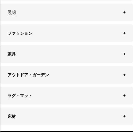
オブジェ
食器＆カトラリー
ごみ箱
照明
オーナメント
ランチョンマット＆コースター
時計
ペンダントライト
フォトフレーム
ファッション
キッチン雑貨
ファブリック
フロアライト
フラワーベース・テラリウム
アクセサリースタンド＆ケース
お盆・トレー
家具
バス・トイレ用品
フェイクグリーン
バッグ・ポーチ
ソファ・ソファベッド
その他雑貨
アウトドア・ガーデン
プランターカバー
チェア
アウトドアファニチャー
キャンドル
ラグ・マット
テーブル
収納ケース・ボックス
キャンドルホルダー＆スタンド
ラグ
収納家具
床材
スケートボード
アロマディフューザー
玄関マット
ベッド・寝具
フローリングカーペット