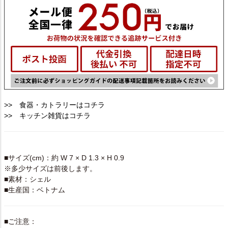
>> 食器・カトラリーはコチラ
>> キッチン雑貨はコチラ
SPEC
■サイズ(cm)：約 W 7 × D 1.3 × H 0.9
※多少サイズは前後します。
■素材：シェル
■生産国：ベトナム
■ご注意：