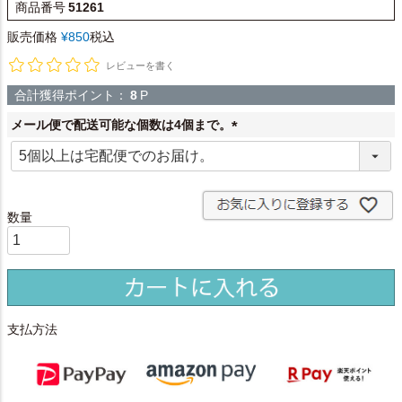
商品番号
51261
販売価格
¥
850
税込
レビューを書く
合計獲得ポイント：
8
P
メール便で配送可能な個数は4個まで。
(
必
須
)
支払方法