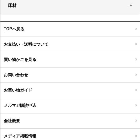
ラグ
収納家具
床材
スケートボード
アロマディフューザー
玄関マット
ベッド・寝具
フローリングカーペット
アウトドア雑貨
TOPへ戻る
キッチンマット
キッズインテリア
フロアタイル
お支払い・送料について
家具開梱設置便について
コルクマット
買い物かごを見る
ジョイントタイル
お問い合わせ
お買い物ガイド
メルマガ購読申込
会社概要
メディア掲載情報