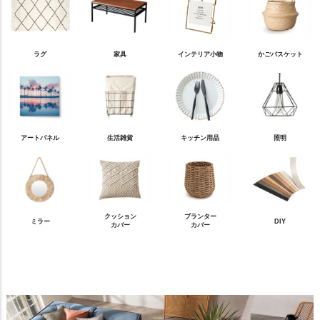
ラグ
家具
インテリア小物
かごバスケット
アートパネル
生活雑貨
キッチン用品
照明
クッション
プランター
ミラー
DIY
カバー
カバー