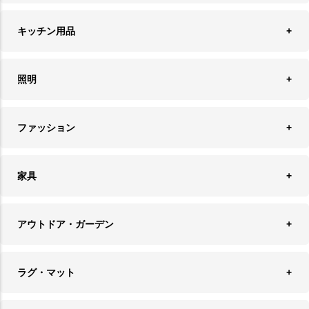
ランドリーバスケット
ウォールデコレーション
キッチン用品
ティッシュケース
オブジェ
食器＆カトラリー
ごみ箱
照明
オーナメント
ランチョンマット＆コースター
時計
ペンダントライト
フォトフレーム
ファッション
キッチン雑貨
ファブリック
フロアライト
フラワーベース・テラリウム
アクセサリースタンド＆ケース
お盆・トレー
家具
バス・トイレ用品
フェイクグリーン
バッグ・ポーチ
ソファ・ソファベッド
その他雑貨
アウトドア・ガーデン
プランターカバー
チェア
アウトドアファニチャー
キャンドル
ラグ・マット
テーブル
収納ケース・ボックス
キャンドルホルダー＆スタンド