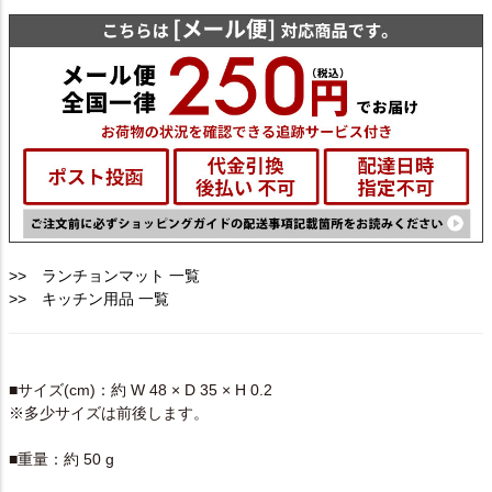
>> ランチョンマット 一覧
>> キッチン用品 一覧
SPEC
■サイズ(cm)：約 W 48 × D 35 × H 0.2
※多少サイズは前後します。
■重量：約 50 g