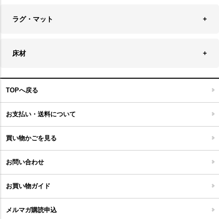
チェア
アウトドアファニチャー
キャンドル
ラグ・マット
テーブル
収納ケース・ボックス
キャンドルホルダー＆スタンド
ラグ
収納家具
床材
スケートボード
アロマディフューザー
玄関マット
ベッド・寝具
フローリングカーペット
アウトドア雑貨
TOPへ戻る
キッチンマット
キッズインテリア
フロアタイル
お支払い・送料について
家具開梱設置便について
コルクマット
買い物かごを見る
ジョイントタイル
お問い合わせ
お買い物ガイド
メルマガ購読申込