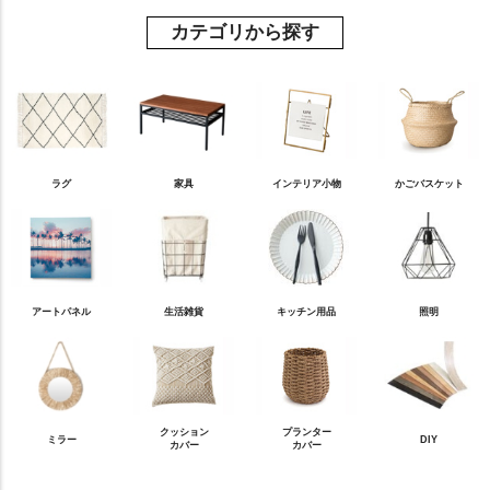
カテゴリから探す
ラグ
家具
インテリア小物
かごバスケット
アートパネル
生活雑貨
キッチン用品
照明
クッション
プランター
ミラー
DIY
カバー
カバー