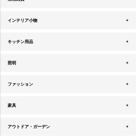
収納
インテリア小物
ランドリーバスケット
ウォールデコレーション
キッチン用品
ティッシュケース
オブジェ
食器＆カトラリー
ごみ箱
照明
オーナメント
ランチョンマット＆コースター
時計
ペンダントライト
フォトフレーム
ファッション
キッチン雑貨
ファブリック
フロアライト
フラワーベース・テラリウム
アクセサリースタンド＆ケース
お盆・トレー
家具
バス・トイレ用品
フェイクグリーン
バッグ・ポーチ
ソファ・ソファベッド
その他雑貨
アウトドア・ガーデン
プランターカバー