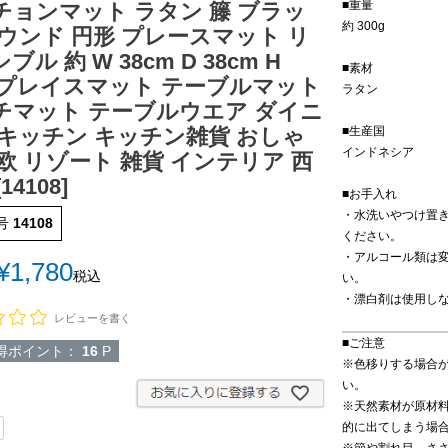
■重量
チョンマット ラタン 籐 ブラッ
約 300g
ラウンド 円形 プレースマット リ
ブル 約 W 38cm D 38cm H
■素材
m プレイスマット テーブルマット
ラタン
チマット テーブルウエア ダイニ
■生産国
 キッチン キッチン雑貨 おしゃ
インドネシア
欧 リゾート 雑貨 インテリア 西
14108]
■お手入れ
・水洗いやつけ置
号
14108
ください。
・アルコール類は
¥
1,780
税込
い。
・漂白剤は使用し
レビューを書く
■ご注意
得ポイント：
16
P
※色移りする場合
い。
※天然素材が原材
的に出てしまう場
※節や割れ目、さ