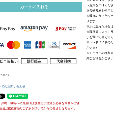
うお気をつけくだ
※天然素材を使用
※湿度の高い所な
ります。
※水に濡れた場合
※湿度等によって
しを置いて整えて
※ハンドメイドの
ざいます。
※モニターの種類
異なる場合がござ
について
いてのお問い合わせ
・沖縄・離島へのお届けは別途追加運賃が必要な場合がござ
商品は追加運賃のご了承を頂いてからの発送となります。