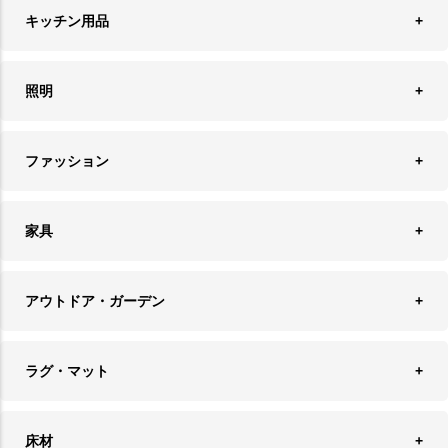
ウォールデコレーション
キッチン用品
ティッシュケース
オブジェ
食器＆カトラリー
ごみ箱
照明
オーナメント
ランチョンマット＆コースター
時計
ペンダントライト
フォトフレーム
ファッション
キッチン雑貨
ファブリック
フロアライト
フラワーベース・テラリウム
アクセサリースタンド＆ケース
お盆・トレー
家具
バス・トイレ用品
フェイクグリーン
バッグ・ポーチ
ソファ・ソファベッド
その他雑貨
アウトドア・ガーデン
プランターカバー
チェア
アウトドアファニチャー
キャンドル
ラグ・マット
テーブル
収納ケース・ボックス
キャンドルホルダー＆スタンド
ラグ
収納家具
床材