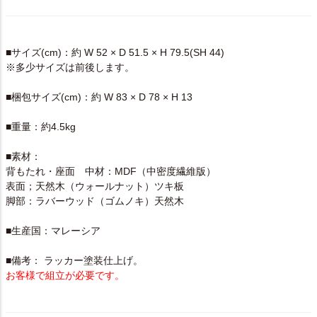
SPEC
■サイズ(cm)：約 W 52 × D 51.5 × H 79.5(SH 44)
※多少サイズは前後します。
■梱包サイズ(cm)：約 W 83 × D 78 × H 13
■重量：約4.5kg
■素材：
背もたれ・座面 中材：MDF（中密度繊維版）
表面；天然木（ウォールナット）ツキ板
脚部：ラバーウッド（ゴムノキ）天然木
■生産国：マレーシア
■備考： ラッカー塗装仕上げ。
お客様で組立が必要です。