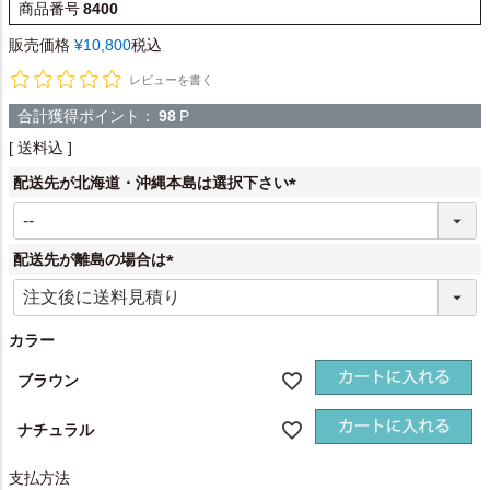
商品番号
8400
販売価格
¥
10,800
税込
レビューを書く
合計獲得ポイント：
98
P
送料込
配送先が北海道・沖縄本島は選択下さい
(
必
須
配送先が離島の場合は
)
(
必
須
カラー
)
ブラウン
ナチュラル
支払方法