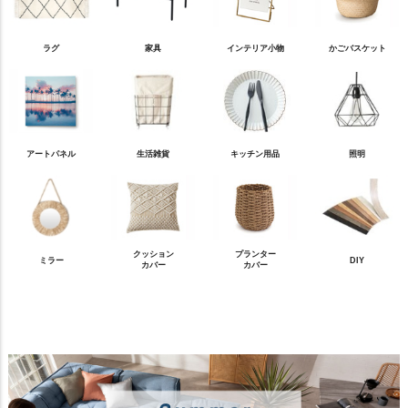
ラグ
家具
インテリア小物
かごバスケット
アートパネル
生活雑貨
キッチン用品
照明
クッション
プランター
ミラー
DIY
カバー
カバー