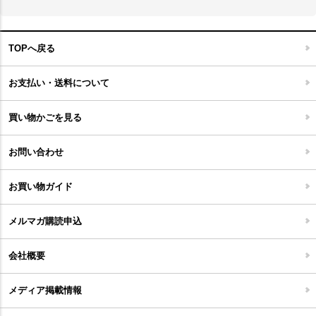
スケートボード
アロマディフューザー
玄関マット
ベッド・寝具
フローリングカーペット
アウトドア雑貨
TOPへ戻る
キッチンマット
キッズインテリア
フロアタイル
お支払い・送料について
家具開梱設置便について
コルクマット
買い物かごを見る
ジョイントタイル
お問い合わせ
お買い物ガイド
メルマガ購読申込
会社概要
メディア掲載情報