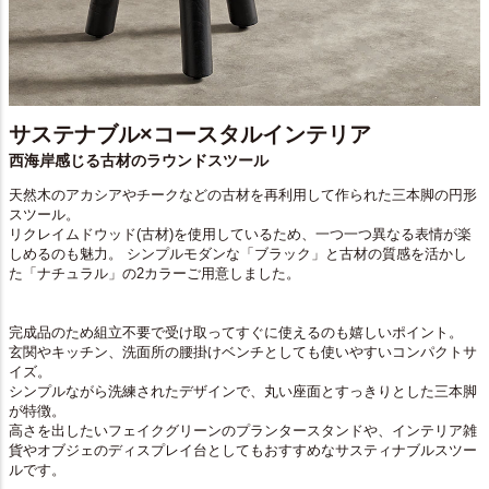
サステナブル×コースタルインテリア
西海岸感じる古材のラウンドスツール
天然木のアカシアやチークなどの古材を再利用して作られた三本脚の円形
スツール。
リクレイムドウッド(古材)を使用しているため、一つ一つ異なる表情が楽
しめるのも魅力。 シンプルモダンな「ブラック」と古材の質感を活かし
た「ナチュラル」の2カラーご用意しました。
完成品のため組立不要で受け取ってすぐに使えるのも嬉しいポイント。
玄関やキッチン、洗面所の腰掛けベンチとしても使いやすいコンパクトサ
イズ。
シンプルながら洗練されたデザインで、丸い座面とすっきりとした三本脚
が特徴。
高さを出したいフェイクグリーンのプランタースタンドや、インテリア雑
貨やオブジェのディスプレイ台としてもおすすめなサスティナブルスツー
ルです。