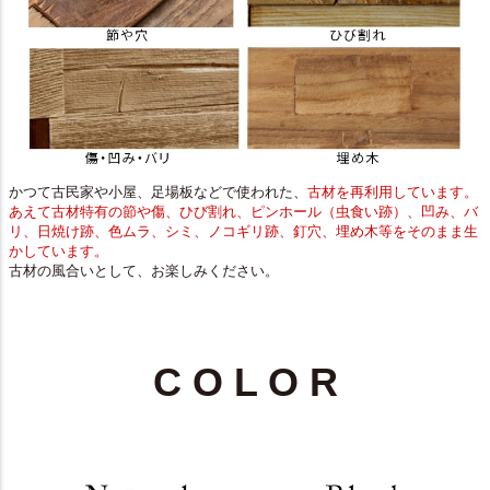
かつて古民家や小屋、足場板などで使われた、
古材を再利用しています。
あえて古材特有の節や傷、ひび割れ、ピンホール（虫食い跡）、凹み、バ
リ、日焼け跡、色ムラ、シミ、ノコギリ跡、釘穴、埋め木等をそのまま生
かしています。
古材の風合いとして、お楽しみください。
C O L O R