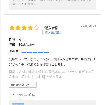
願いいたします。
2026-05-05
ご購入者様
購入確認済み
性別:
女性
年齢:
60歳以上〜
見た目
無垢でシンプルなデザインが○追加購入検討中です。座面の仕上
げがもう少し綺麗であれば言うこと無し。
商品：
古材の趣きを愉しむ天然木の丸スツール 直径31×高
さ44cm 花台にも [1415] ナチュラル
役に立った
0
サイトからの返信