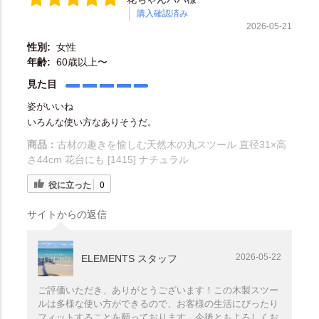
購入確認済み
2026-05-21
性別:
女性
年齢:
60歳以上〜
見た目
姿がいいね
いろんな使い方なありそうだ。
商品：
古材の趣きを愉しむ天然木の丸スツール 直径31×高
さ44cm 花台にも [1415] ナチュラル
役に立った
0
サイトからの返信
2026-05-22
ELEMENTS スタッフ
ご評価いただき、ありがとうございます！この木製スツー
ルは多様な使い方ができるので、お客様の生活にぴったり
フィットすることを願っております。今後ともよろしくお