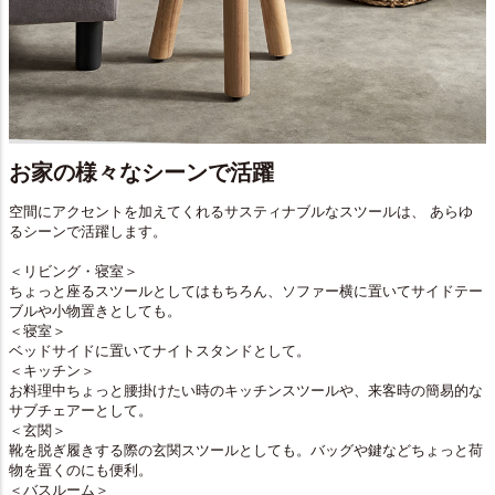
お家の様々なシーンで活躍
空間にアクセントを加えてくれるサスティナブルなスツールは、 あらゆ
るシーンで活躍します。
＜リビング・寝室＞
ちょっと座るスツールとしてはもちろん、ソファー横に置いてサイドテー
ブルや小物置きとしても。
＜寝室＞
ベッドサイドに置いてナイトスタンドとして。
＜キッチン＞
お料理中ちょっと腰掛けたい時のキッチンスツールや、来客時の簡易的な
サブチェアーとして。
＜玄関＞
靴を脱ぎ履きする際の玄関スツールとしても。バッグや鍵などちょっと荷
物を置くのにも便利。
＜バスルーム＞