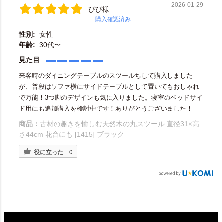
2026-01-29
ぴぴ様
購入確認済み
性別:
女性
年齢:
30代〜
見た目
来客時のダイニングテーブルのスツールちして購入しました
が、普段はソファ横にサイドテーブルとして置いてもおしゃれ
で万能！3つ脚のデザインも気に入りました。寝室のベッドサイ
ド用にも追加購入を検討中です！ありがとうございました！
商品：
古材の趣きを愉しむ天然木の丸スツール 直径31×高
さ44cm 花台にも [1415] ブラック
役に立った
0