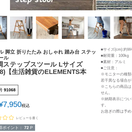
■サイズ(cm):約W4
ル 脚立 折りたたみ おしゃれ 踏み台 ステッ
■耐荷重：100kg
ール
■素材：アルミ
調ステップスツール Lサイズ
■ご注意：
068)【生活雑貨のELEMENTS本
※モニターの種類
若干異なる場合が
※こちらの商品は
号
91068
せん。
※納期表示につい
¥
7,950
す。
税込
お急ぎの際は予め
レビューを書く
得ポイント：
72
P