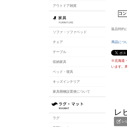
アウトドア雑貨
返品特約
ソファ・ソファベッド
チェア
商品につ
テーブル
※北海道
収納家具
います。
ベッド・寝具
キッズインテリア
家具開梱設置便について
レ
ラグ
レ