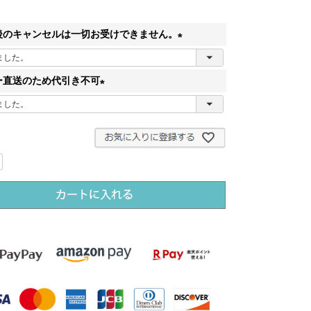
後のキャンセルは一切お受けできません。
(
必
ー直送のため代引き不可
須
(
)
必
須
)