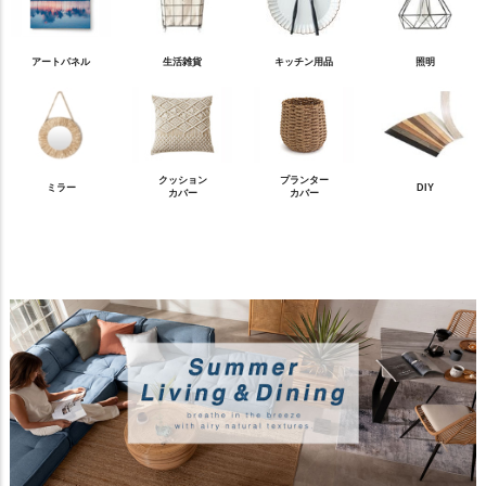
アートパネル
生活雑貨
キッチン用品
照明
クッション
プランター
ミラー
DIY
カバー
カバー