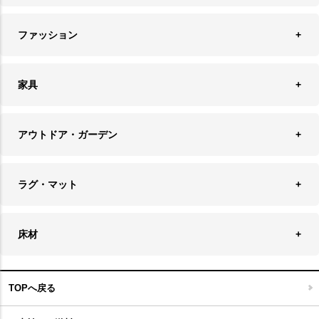
ランチョンマット＆コースター
時計
ペンダントライト
フォトフレーム
ファッション
キッチン雑貨
ファブリック
フロアライト
フラワーベース・テラリウム
アクセサリースタンド＆ケース
お盆・トレー
家具
バス・トイレ用品
フェイクグリーン
バッグ・ポーチ
ソファ・ソファベッド
その他雑貨
アウトドア・ガーデン
プランターカバー
チェア
アウトドアファニチャー
キャンドル
ラグ・マット
テーブル
収納ケース・ボックス
キャンドルホルダー＆スタンド
ラグ
収納家具
床材
スケートボード
アロマディフューザー
玄関マット
ベッド・寝具
フローリングカーペット
アウトドア雑貨
TOPへ戻る
キッチンマット
キッズインテリア
フロアタイル