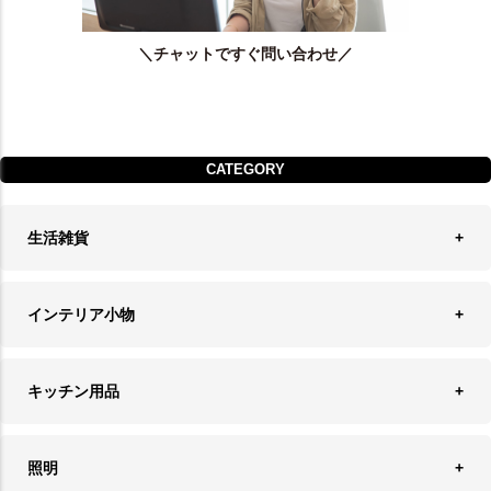
＼チャットですぐ問い合わせ／
CATEGORY
生活雑貨
収納
インテリア小物
ランドリーバスケット
ウォールデコレーション
キッチン用品
ティッシュケース
オブジェ
食器＆カトラリー
ごみ箱
照明
オーナメント