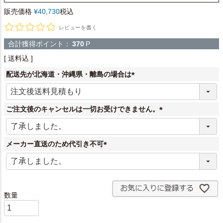
販売価格
¥
40,730
税込
レビューを書く
合計獲得ポイント：
370
P
送料込
配送先が北海道・沖縄県・離島の場合は
(
必
須
ご注文後のキャンセルは一切お受けできません。
)
(
必
須
メーカー直送のため代引き不可
)
(
必
須
)