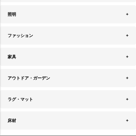
オブジェ
食器＆カトラリー
ごみ箱
照明
オーナメント
ランチョンマット＆コースター
時計
ペンダントライト
フォトフレーム
ファッション
キッチン雑貨
ファブリック
フロアライト
フラワーベース・テラリウム
アクセサリースタンド＆ケース
お盆・トレー
家具
バス・トイレ用品
フェイクグリーン
バッグ・ポーチ
ソファ・ソファベッド
その他雑貨
アウトドア・ガーデン
プランターカバー
チェア
アウトドアファニチャー
キャンドル
ラグ・マット
テーブル
収納ケース・ボックス
キャンドルホルダー＆スタンド
ラグ
収納家具
床材
スケートボード
アロマディフューザー
玄関マット
ベッド・寝具