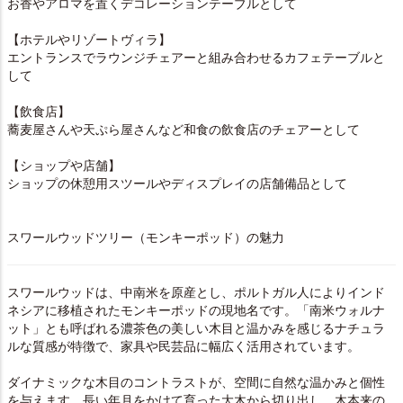
お香やアロマを置くデコレーションテーブルとして
【ホテルやリゾートヴィラ】
エントランスでラウンジチェアーと組み合わせるカフェテーブルと
して
【飲食店】
蕎麦屋さんや天ぷら屋さんなど和食の飲食店のチェアーとして
【ショップや店舗】
ショップの休憩用スツールやディスプレイの店舗備品として
スワールウッドツリー（モンキーポッド）の魅力
スワールウッドは、中南米を原産とし、ポルトガル人によりインド
ネシアに移植されたモンキーポッドの現地名です。「南米ウォルナ
ット」とも呼ばれる濃茶色の美しい木目と温かみを感じるナチュラ
ルな質感が特徴で、家具や民芸品に幅広く活用されています。
ダイナミックな木目のコントラストが、空間に自然な温かみと個性
を与えます。長い年月をかけて育った大木から切り出し、木本来の