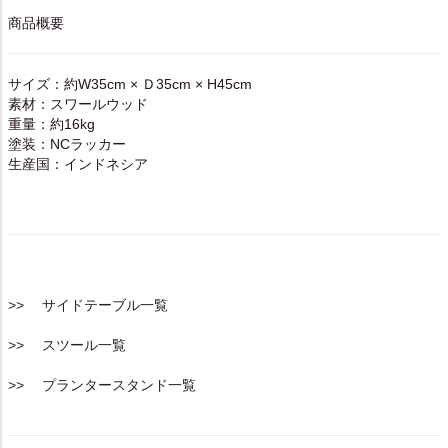
商品概要
サイズ：約W35cm × Ｄ35cm × H45cm
素材：スワールウッド
重量：約16kg
塗装：NCラッカー
生産国：インドネシア
>> サイドテーブル一覧
>> スツール一覧
>> プランタースタンド一覧