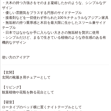
・大木の持つ力強さをそのまま凝縮したかのような、シンプルなデ
ザイン
・優しい雰囲気をプラスする円形のサイドテーブル
・接着剤などを一切使わず作られた100％ナチュラルなアジアン家具
・無垢材の持つ重厚感と木目を最大限に生かしたスツール兼サイド
テーブル
・日本ではなかなか手に入らない大きさの無垢材を贅沢に使用
・シンプルだけど、まるで生きている植物のような存在感のある有
機的なデザイン
使い方のアイデア
【玄関】
玄関の靴履き用チェアーとして
【リビング】
観葉植物や花瓶を飾る花台として
【寝室】
ロータイプのベッド横に置くナイトテーブルとして