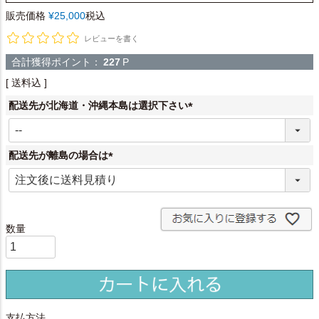
販売価格
¥
25,000
税込
レビューを書く
合計獲得ポイント：
227
P
送料込
配送先が北海道・沖縄本島は選択下さい
(
必
須
配送先が離島の場合は
)
(
必
須
)
支払方法