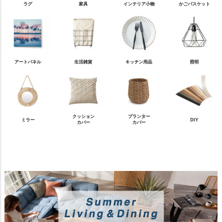
ラグ
家具
インテリア小物
かごバスケット
アートパネル
生活雑貨
キッチン用品
照明
クッション
プランター
ミラー
DIY
カバー
カバー