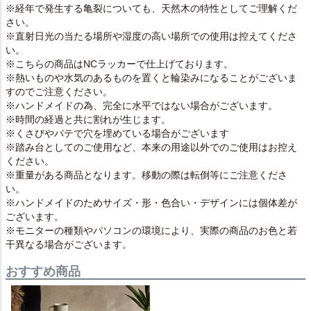
※経年で発生する亀裂についても、天然木の特性としてご理解くだ
さい。
※直射日光の当たる場所や湿度の高い場所での使用は控えてくださ
い。
※こちらの商品はNCラッカーで仕上げております。
※熱いものや水気のあるものを置くと輪染みになることがございま
すのでご注意ください。
※ハンドメイドの為、完全に水平ではない場合がございます。
※時間の経過と共に割れが生じます。
※くさびやパテで穴を埋めている場合がございます
※踏み台としてのご使用など、本来の用途以外でのご使用はお控え
ください。
※重量がある商品となります。移動の際は転倒等にご注意くださ
い。
※ハンドメイドのためサイズ・形・色合い・デザインには個体差が
ございます。
※モニターの種類やパソコンの環境により、実際の商品のお色と若
干異なる場合がございます。
おすすめ商品