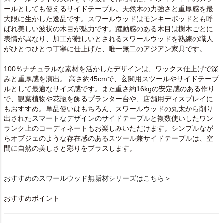
ールとしても使えるサイドテーブル。天然木の力強さと重厚感を最
大限に生かした逸品です。スワールウッドはモンキーポッドとも呼
ばれ美しい波状の木目が魅力です。躍動感のある木目は樹木ごとに
表情が異なり、加工が難しいとされるスワールウッドを熟練の職人
がひとつひとつ丁寧に仕上げた、唯一無二のアジアン家具です。
100％ナチュラルな素材を活かしたデザインは、ワックス仕上げで深
みと重厚感を演出。 高さ約45cmで、玄関用スツールやサイドテーブ
ルとして最適なサイズ感です。また重さ約16kgの安定感のある作り
で、観葉植物や花瓶を飾るプランター台や、店舗用ディスプレイに
もおすすめ。単品使いはもちろん、スワールウッドの丸太から削り
出された
スマートなデザインのサイドテーブル
と複数使いしたワン
ランク上のコーディネートもお楽しみいただけます。シンプルなが
らオブジェのような存在感のあるスツール兼サイドテーブルは、空
間に自然の美しさと彩りをプラスします。
おすすめのスワールウッド無垢材シリーズはこちら＞
おすすめポイント