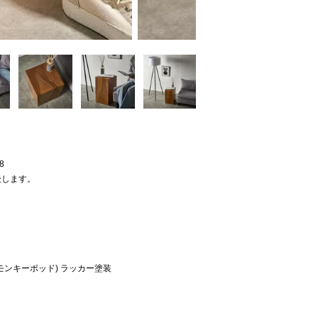
8
後します。
モンキーポッド) ラッカー塗装