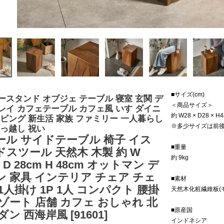
■サイズ(cm)
ースタンド オブジェ テーブル 寝室 玄関 デ
＜商品サイズ＞
レイ カフェテーブル カフェ風 いす ダイニ
約 W28 × D28 × H4
リビング 新生活 家族 ファミリー 一人暮らし
※多少サイズは前
引っ越し 祝い
ール サイドテーブル 椅子 イス
■重量
ドスツール 天然木 木製 約 W
約 9kg
m D 28cm H 48cm オットマン デ
ン 家具 インテリア チェア チェ
■素材
1人掛け 1P 1人 コンパクト 腰掛
天然木化粧繊維板(
ゾート 店舗 カフェ おしゃれ 北
■原産国
ダン 西海岸風 [91601]
インドネシア