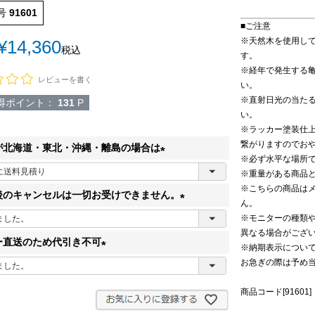
号
91601
■ご注意
※天然木を使用し
¥
14,360
税込
す。
※経年で発生する
レビューを書く
い。
※直射日光の当た
得ポイント：
131
P
い。
※ラッカー塗装仕
繋がりますのでお
が北海道・東北・沖縄・離島の場合は
※必ず水平な場所
(
※重量がある商品
必
※こちらの商品は
後のキャンセルは一切お受けできません。
ん。
須
(
※モニターの種類
)
異なる場合がござ
必
ー直送のため代引き不可
※納期表示につい
須
お急ぎの際は予め
(
)
必
商品コード[91601]
須