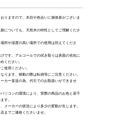
ておりますので、木目や色合いに個体差がございま
亀裂についても、天然木の特性としてご理解くださ
る場所や湿度の高い場所での使用は控えてくださ
上げです。アルコールでの拭き取りは表面の劣化に
やめください。
でご使用ください。
となります。移動の際は転倒等にご注意ください。
メーカー直送の為、代引でのお取扱いができませ
やパソコンの環境により、実際の商品のお色と若干
います。
て、メーカーの状況により多少の変動が生じます。
当店までご連絡くださいませ。