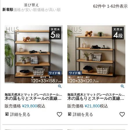
並び替え
62
件中
1
-
62
件表示
新着順
価格が安い順
価格が高い順
無垢天然木とマットグレーのスチールフレームを組み合わせたインテリア性の高い家具シリーズ［HUSヒュース］
無垢天然木とマットグレーのスチールフレームを組み合わせたインテリア性の高い家具シリーズ［HUSヒュース］
木の温もりとスチールの直線美が調和する ナチュラルモダンなオープンシェルフ HUS(ヒュース）グランデ 幅120cm [ 5段 ][84116]
木の温もりとスチールの直線美が調和する ナチュラルモダンなオープンシェルフ HUS(ヒュース）グランデ 幅120cm [ 4段 ][84115]
販売価格
¥
29,800
税込
販売価格
¥
21,800
税込
詳細を見る
詳細を見る