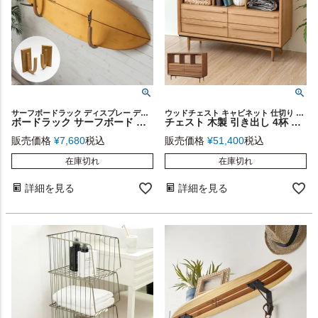
サーフボードラック ディスプレー ディスプレイ 壁面収納 収納
ウッドチェスト キャビネット 仕切り 家具 たんす ディスプレイ
ボードラック サーフボード 壁掛収納 壁掛け収納 壁掛け W 15 cm D 18 cm H 30 cm 天然木 木 ウッド ショートボード [91549]【 サーフィン ボードフック シンプル ディスプレーラック ディスプレイラック フック ラック ハンガーラック インテリア 雑貨 収納家具 西海岸 】
チェスト 木製 引き出し 4杯 オープンタイプ W 100 × D 34 × H 72 cm ナチュラル ブラウン [91523]【 ロータイプ オープンラック 収納家具 天然木 オーク 間仕切り サイドボード シェルフ 背板なし おしゃれ シンプル ナチュラル 北欧 脚付き リビング 寝室】
販売価格
¥
7,680
税込
販売価格
¥
51,400
税込
在庫切れ
在庫切れ
詳細を見る
詳細を見る