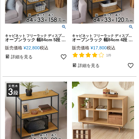
キャビネット フリーラック ディスプレイラック サイドボード
キャビネット フリーラック ディスプレイラック サイドボード
オープンラック 幅84cm 5段 W 84 × D 33× H 158cm 無垢 木製 ウッド アイアン Hus ヒュース [84106]【 収納棚 アイアンラック 収納ラック ウッドシェルフ 棚 本棚 収納家具 スチールラック スチール棚 五段 パイン材 天然木 おしゃれ 北欧 インテリア 西海岸 】
オープンラック 幅84cm 4段 W 84 × D 33× H 120cm 無垢 木製 ウッド アイアン Hus ヒュース [84105]【 収納棚 アイアンラック 収納ラック ウッドシェルフ 棚 本棚 収納家具 スチールラック スチール棚 四段 パイン材 天然木 おしゃれ 北欧 インテリア ヴィンテージ 】
販売価格
¥
22,800
税込
販売価格
¥
17,800
税込
1件
詳細を見る
詳細を見る