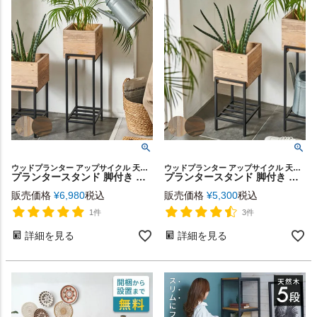
ウッドプランター アップサイクル 天然木 花台 鉢台 観葉植物
ウッドプランター アップサイクル 天然木 花台 鉢台 観葉植物
プランタースタンド 脚付き アイアン 木製 パイン材 トール 正方形 5号鉢対応 約 W 20cm D 22.8cm H 63.9cm ボタニーク Botanique プランター シェルフ プランターカバー プランターラック フラワースタンド 室内 黒 ブラック おしゃれ 北欧 西海岸 [f-51]
プランタースタンド 脚付き アイアン 木製 パイン材 ショート 正方形 5号鉢対応 約 W 20cm D 22.8cm H 45.4cm ボタニーク Botanique プランター シェルフ プランターカバー プランターラック フラワースタンド 室内 黒 ブラック おしゃれ 北欧 西海岸 [g-51]
販売価格
¥
6,980
税込
販売価格
¥
5,300
税込
1件
3件
詳細を見る
詳細を見る