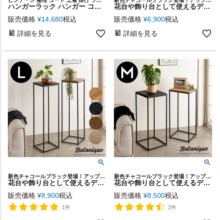
ビンテージ 整理 コート 上着 掛け ラック 部屋 干し 見せる収納 ワードローブ スチールラック 収納ラック コート掛け コート掛け 子供 キッズ 大人 洋服 上着掛け ギフト プレゼント
新色チャコールブラック登場！アップサイクルウッド×アイアンの、洗練されたディスプレイスタンド
ハンガーラック ハンガー コートハンガー 約 W 95cm D 51cm H 154cm 天然木 スチール ブラウン 洋服掛け ポールハンガー ポールラック 玄関 収納 シンプル スリム インダストリアル ヴィンテージ ブラック アイアン フレーム おしゃれ 北欧 インテリア 家具 西海岸風 [91603]
花台や飾り台として使えるディスプレイスタンド（ Sサイズ／高さ約50cm）
販売価格
¥
14,680
税込
販売価格
¥
6,900
税込
詳細を見る
詳細を見る
新色チャコールブラック登場！アップサイクルウッド×アイアンの、洗練されたディスプレイスタンド
新色チャコールブラック登場！アップサイクルウッド×アイアンの、洗練されたディスプレイスタンド
花台や飾り台として使えるディスプレイスタンド（Lサイズ／高さ約95cm）
花台や飾り台として使えるディスプレイスタンド（Mサイズ／高さ約75cm）
販売価格
¥
8,900
税込
販売価格
¥
8,500
税込
1件
2件