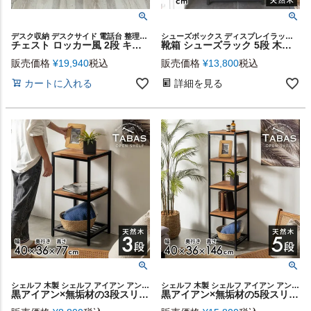
デスク収納 デスクサイド 電話台 整理棚 リビング収納
シューズボックス ディスプレイラック スチールラック 棚 オープンラック マガジンラック シューズBOX 天板付き 見せる収納 一人暮らし 茶 黒 北欧 男前 タバス TABAS シリーズ
チェスト ロッカー風 2段 キャスター付き スチール製 グリーン ブラック [91250]【 サイドチェスト サイドテーブル 収納 キャビネット サイドキャビネット スチールワゴン おしゃれ 】
靴箱 シューズラック 5段 木製 無垢材 アイアン 12足 ブラウン タバス TABASシリーズ (63700) 【生活雑貨のELEMENTS本店】
販売価格
¥
19,940
税込
販売価格
¥
13,800
税込
カートに入れる
詳細を見る
シェルフ 木製 シェルフ アイアン アンティーク調 ラック 幅40 3段 北欧 キッチン スチールラック 無垢材 塩系 インテリア 男前 西海岸 家具 ブラックアイアンフレーム
シェルフ 木製 シェルフ アイアン アンティーク調 ラック 幅40 5段 北欧 キッチン スチールラック 無垢材 塩系 インテリア 男前 西海岸 家具 ブラックアイアンフレーム
黒アイアン×無垢材の3段スリムシェルフ TABAS 幅40cm [63050]
黒アイアン×無垢材の5段スリムシェルフ TABAS 幅40cm [63030]