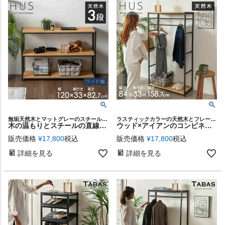
無垢天然木とマットグレーのスチールフレームを組み合わせたインテリア性の高い家具シリーズ［HUSヒュース］
ラスティックカラーの天然木とフレームを組み合わせた、シンプルフォルムの家具シリーズ [ HUS ヒュース ] のハンガーラック
木の温もりとスチールの直線美が調和する ナチュラルモダンなオープンシェルフ HUS(ヒュース）グランデ 幅120cm [ 3段 ][84114]
ウッド×アイアンのコンビネーションがオシャレ。スリムなのに収納力抜群なミニマルデザインのハンガーラック [84399]
販売価格
¥
17,800
税込
販売価格
¥
17,800
税込
詳細を見る
詳細を見る