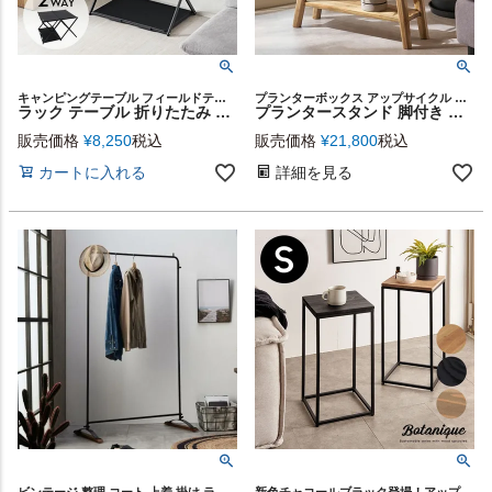
キャンピングテーブル フィールドテーブル グランピング スリム ディスプレイ 収納棚 折り畳み 折り畳みテーブル 折り畳みラック フォールディングテーブル フォールディングラック
プランターボックス アップサイクル サステナブル 店舗 カフェ レストラン 古材 ケース 鉢台 観葉植物 植木鉢台 プランター台 鉢スタンド 園芸ラック ガーデンラック リビング 室内 屋内
ラック テーブル 折りたたみ 約 W 57cm D 56cm H 7cm キャンプ アウトドア BBQ 折りたたみテーブル 折りたたみラック 3段 フィールドラック キャンピングラック キャンプラック キャンプテーブル アウトドアテーブル おしゃれ 北欧 雑貨 家具 インテリア 西海岸 [94815]
プランタースタンド 脚付き プランター シェルフ 天然木 木製 ウッド チーク 約 W 64cm D 20cm H 70cm ラック スタンド 台 カバー 収納 5号鉢 ウッドプランター フラワースタンド ウッドボックス 花台 コンソール おしゃれ 北欧 リゾート 家具 インテリア 西海岸 [14093]
販売価格
¥
8,250
税込
販売価格
¥
21,800
税込
カートに入れる
詳細を見る