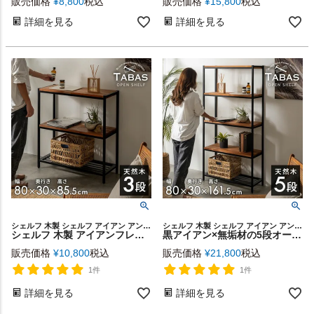
販売価格
¥
8,800
税込
販売価格
¥
15,800
税込
詳細を見る
詳細を見る
シェルフ 木製 シェルフ アイアン アンティーク調 ラック 幅80 3段 北欧 キッチン スチールラック 無垢材 塩系 インテリア 男前 西海岸 家具
シェルフ 木製 シェルフ アイアン アンティーク調 ラック 幅80 5段 北欧 キッチン スチールラック 無垢材 塩系 インテリア 男前 西海岸 家具
シェルフ 木製 アイアンフレーム 3段 タバス TABAS アンティーク調 幅80 アイアンラック オープンラック 北欧 おしゃれ 無垢材 アイアン シェルフ ディスプレイ テレビ台 テレビボードＴＶ台 棚 スチールシェルフ スチール ラック 家具 男前 インテリア 西海岸 [63020]
黒アイアン×無垢材の5段オープンシェルフ TABAS 幅80cm [63000]
販売価格
¥
10,800
税込
販売価格
¥
21,800
税込
1件
1件
詳細を見る
詳細を見る