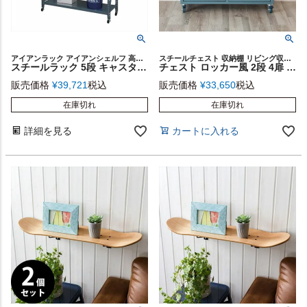
アイアンラック アイアンシェルフ 高さ188.5cm リビング収納
スチールチェスト 収納棚 リビング収納 インダストリアル
スチールラック 5段 キャスター付き 幅129cm ハイタイプ 棚板可動 [91249]【 オープンラック オープンシェルフ キャビネット 収納棚 本棚 奥行40.5cm 高さ188.5cm おしゃれ 】
チェスト ロッカー風 2段 4扉 キャスター付き スチール製 グリーン ブラック [91251]【 ローチェスト サイドテーブル 収納 キャビネット サイドキャビネット スチールワゴン おしゃれ 】
販売価格
¥
39,721
税込
販売価格
¥
33,650
税込
在庫切れ
在庫切れ
詳細を見る
カートに入れる