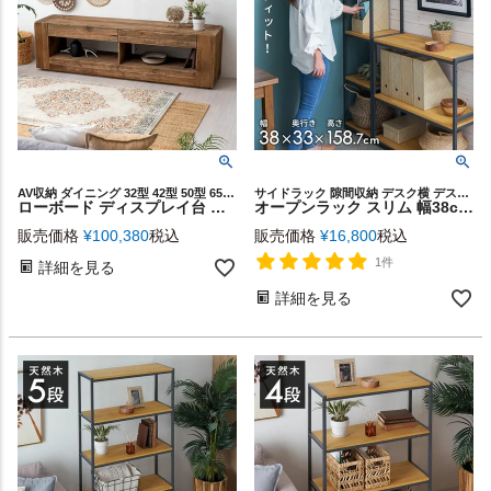
AV収納 ダイニング 32型 42型 50型 65型 70型 対応 木目 天然木
サイドラック 隙間収納 デスク横 デスクサイド 壁棚
ローボード ディスプレイ台 大型 TVボード W 210cm x D 48cm x H 60cm オーディオ 本棚 飾り棚 家具 インテリア リビング テレビボード TV台 シンプル 衣類 収納 テレビラック 北欧 リゾート アンティーク調 ビンテージ風 ヴィンテージ風 西海岸 [91559]
オープンラック スリム 幅38cm 5段 W 38 × D 33× H 158cm 無垢 木製 ウッド アイアン Hus ヒュース [84109]【 収納棚 アイアンラック 収納ラック ウッドシェルフ 棚 本棚 スチールラック スチール棚 五段 パイン材 天然木 おしゃれ 北欧 インテリア ヴィンテージ 】
販売価格
¥
100,380
税込
販売価格
¥
16,800
税込
1件
詳細を見る
詳細を見る