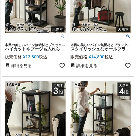
木目の美しいパイン無垢材とブラックアイアンという、異素材を組み合わせた家具シリーズ「TABAS BLACK EDITION」のシューズラック
木目の美しいパイン無垢材とブラックアイアンという、異素材を組み合わせた家具シリーズ「TABAS BLACK EDITION」のハンガーラック
ハイカットやブーツも入れられるスタイリッシュなオールブラックカラー天然木とアイアンのシンプルなシューズラック【10足収納タイプ】 [63700-cbk]
スタイリッシュなオールブラックカラー天然木とアイアンのシンプルでコンパクトなハンガーラック【棚板付き】 [63090-cbk]
販売価格
¥
13,800
税込
販売価格
¥
14,800
税込
詳細を見る
詳細を見る