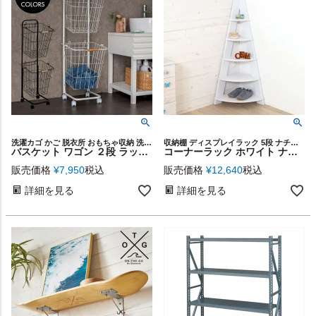
洗濯カゴ かご 脱衣所 おもちゃ収納 洗濯もの入れ 脱衣かご 便利
収納棚 ディスプレイラック 5段 ナチュラル 連結可能
バスケット ワゴン ２段 ラック ブラック ホワイト スチール 幅37 奥行40 高さ107 [91472]【 ワイヤーバスケット ランドリーバスケット ２個 キャスター付き 取り外し可能 おしゃれ シンプル ナチュラル ランドリー 洗濯 洗面室 リビング キッチン 白 黒】
コーナーラック ホワイト ナチュラル ブラウン ツリー型 [91461]【 ラック 幅57cm 奥行40cm 高さ137cm 棚 シンプル おしゃれ 】
販売価格
¥
7,950
税込
販売価格
¥
12,640
税込
詳細を見る
詳細を見る