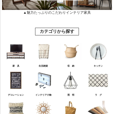
▲魅力たっぷりのこだわりインテリア家具
カテゴリから探す
家 具
生活雑貨
収 納
キッチン
デコレーション
インテリア小物
照 明
ラ グ