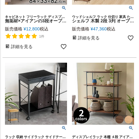
キャビネット フリーラック ディスプレイラック サイドボード
ウッドシェルフ ラック 仕切り 家具 たんす 本棚 ディスプレイ
無垢材×アイアンの3段オープンラック Hus 幅84cm [84104]
シェルフ 木製 2段 3列 オープンタイプ W 100 × D 34 × H 72 cm ナチュラル ブラウン [91524]【 ロータイプ オープンラック 収納家具 天然木 オーク 間仕切り サイドボード ブックシェルフ 背板なし おしゃれ シンプル ナチュラル 北欧 脚付き リビング 寝室】
販売価格
¥
12,800
税込
販売価格
¥
47,360
税込
1件
詳細を見る
詳細を見る
ラック 収納 サイドラック サイドテーブル 家具 引き出し
ディスプレイラック 本棚 ４段 アイアンフレーム 見せる収納