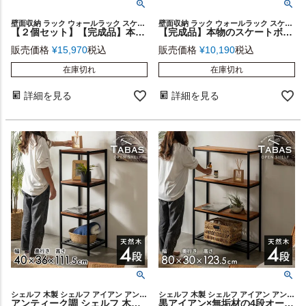
壁面収納 ラック ウォールラック スケートボード スケボー
壁面収納 ラック ウォールラック スケートボード スケボー
【２個セット】【完成品】本物のスケートボードから作られた ウォールシェルフ(set-91049)【生活雑貨のELEMENTS本店】
【完成品】本物のスケートボードから作られた ウォールシェルフ(91049)【生活雑貨のELEMENTS本店】
販売価格
¥
15,970
税込
販売価格
¥
10,190
税込
在庫切れ
在庫切れ
詳細を見る
詳細を見る
シェルフ 木製 シェルフ アイアン アンティーク調 ラック 幅40 4段 北欧 キッチン スチールラック 無垢材 塩系 インテリア 男前 西海岸 家具
シェルフ 木製 シェルフ アイアン アンティーク調 ラック 幅80 4段 北欧 キッチン スチールラック 無垢材 塩系 インテリア 男前 西海岸 家具
アンティーク調 シェルフ 木製 アイアンフレーム 4段シェルフ スリムタイプ タバス TABAS 幅40 ラック 北欧 無垢材 アイアン シェルフ ディスプレイ キッチンラック キッチン収納 棚 オープンラック スチールラック 家具 書棚 キャビネット 男前 西海岸 [63040]
黒アイアン×無垢材の4段オープンシェルフ TABAS 幅80cm [63010]