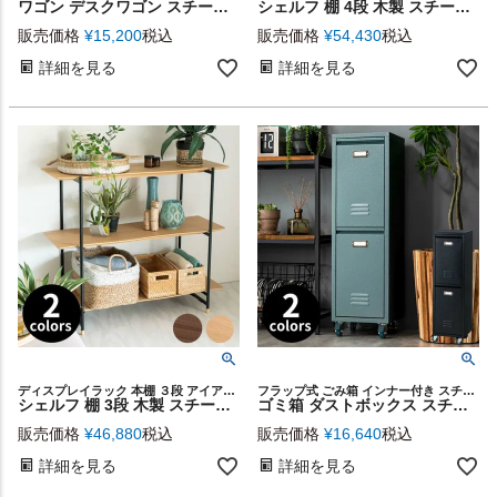
ワゴン デスクワゴン スチール 木製 W 45 × D 34 × H 61.5 cm ブラック ナチュラル 引出し キャスター付き [91508]【 収納棚 可動式 移動 スリム ウッド アイアン 黒 モノトーン おしゃれ シンプル モダン コンパクト 在宅勤務 リモートワーク テレワーク リビング学習】
シェルフ 棚 4段 木製 スチール ナチュラル ブラウン W 108 × D 41 [91484]【 ラック 本棚 ウッド アイアン 天然木 オープン 木製棚 収納棚 オープンラック シンプル 茶 こげ茶 リビング 収納 キッチン 奥行深め】
販売価格
¥
15,200
税込
販売価格
¥
54,430
税込
詳細を見る
詳細を見る
ディスプレイラック 本棚 ３段 アイアンフレーム 見せる収納
フラップ式 ごみ箱 インナー付き スチール家具 収納ボックス
シェルフ 棚 3段 木製 スチール ナチュラル ブラウン W 108 × D 41 [91483]【 ラック 本棚 ウッド アイアン 天然木 オープン 木製棚 収納棚 オープンラック シンプル 茶 こげ茶 リビング 収納 キッチン 奥行深め】
ゴミ箱 ダストボックス スチール W 28 × D 26.5 × H 95 cm グレー ブラック [91490]【 ロッカー風 ２段 12L フラップ扉 収納 キャスター付き 把手付き インナーボックス インダストリアル スチールワゴン おしゃれ インテリア ヴィンテージ風 ビンテージ風】
販売価格
¥
46,880
税込
販売価格
¥
16,640
税込
詳細を見る
詳細を見る