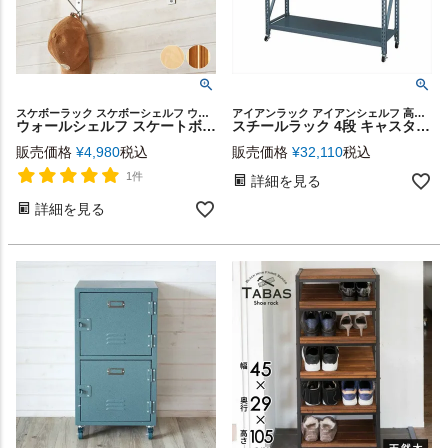
スケボーラック スケボーシェルフ ウォールラック 棚 西海岸
アイアンラック アイアンシェルフ 高さ157cm リビング収納
ウォールシェルフ スケートボード 木製 カナディアンメープル 幅約79cm ナチュラル色 ON-THE-GO スケートボードラック スケートボードシェルフ ウォールラック ウォールシェルフ 本物 ウッドラック 棚 壁掛け 壁面 壁面収納 西海岸 お洒落 おしゃれ [66890]
スチールラック 4段 キャスター付き 幅129cm 棚板可動 [91248]【 オープンラック オープンシェルフ キャビネット 収納棚 本棚 奥行40.5cm 高さ157cm おしゃれ 】
販売価格
¥
4,980
税込
販売価格
¥
32,110
税込
1件
詳細を見る
詳細を見る