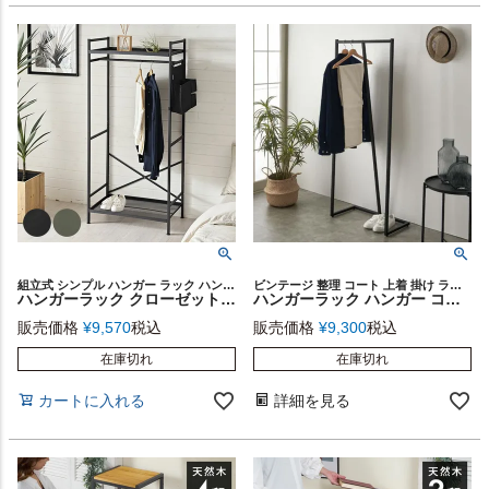
組立式 シンプル ハンガー ラック ハンガーポール シェルフ オープンラック オープンシェルフ 洋服ラック スリムラック 書類収納 玄関 リビング 寝室 サイドポケット インダストリアル
ビンテージ 整理 コート 上着 掛け ラック 部屋 干し 見せる収納 ワードローブ スチールラック 収納ラック コート掛け コート掛け 子供 キッズ 大人 洋服 上着掛け ギフト プレゼント
ハンガーラック クローゼット オーガナイザー ワードローブ 約 W 68cm D 45cm H 150cm 衣類 コート 上着 収納 衣類ハンガー コートハンガー パイプハンガー スリム 大容量 コンパクト 衣類収納 洋服掛け 小物収納 ポケット おしゃれ 北欧 家具 インテリア 西海岸 [94816]
ハンガーラック ハンガー コートハンガー 約 W 60cm D 30cm H 150cm スチール ブラック 洋服掛け ポールハンガー ポールラック 玄関 収納 シンプル スリム インダストリアル ヴィンテージ アイアン フレーム おしゃれ 北欧 インテリア 家具 西海岸風 [91604]
販売価格
¥
9,570
税込
販売価格
¥
9,300
税込
在庫切れ
在庫切れ
カートに入れる
詳細を見る