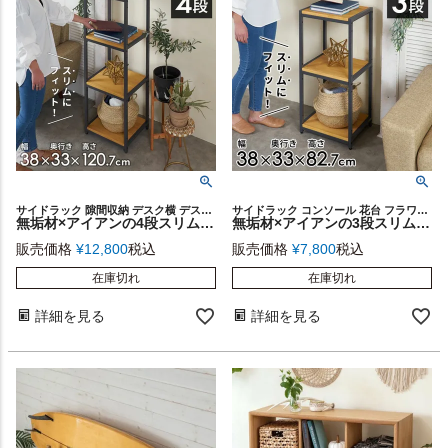
サイドラック 隙間収納 デスク横 デスクサイド 飾り台
サイドラック コンソール 花台 フラワースタンド 飾り台
無垢材×アイアンの4段スリムラック Hus 幅38cm [84108]
無垢材×アイアンの3段スリムラック Hus 幅38cm [84107]
販売価格
¥
12,800
税込
販売価格
¥
7,800
税込
在庫切れ
在庫切れ
詳細を見る
詳細を見る