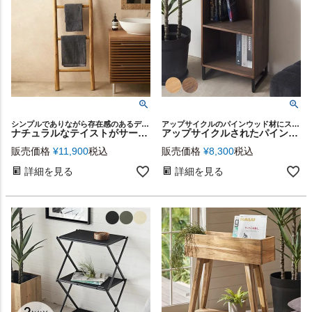
シンプルでありながら存在感のあるデザインが魅力、チーク無垢材を使用したハンドメイドのタオルハンガー
アップサイクルのパインウッド材にスリムなアイアンスタンドを合わせた本棚。
ナチュラルなテイストがサーフスタイルによく合うチークウッドのはしご型タオルハンガー[14229]
アップサイクルされたパイン材で作られた一人暮らしにちょうどいいコンパクトな本棚[51371]
販売価格
¥
11,900
税込
販売価格
¥
8,300
税込
詳細を見る
詳細を見る