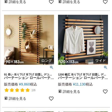
詳細を見る
詳細を見る
91 長い 吊り下げ 吊下げ 目隠し デコレーション ロール シンプル モダン 壁面ディスプレイ ハンガーラック 背景 在宅勤務 ギフト プレゼント
1200 幅広 吊り下げ 吊下げ 目隠し デコレーション ロール シンプル モダン 壁面ディスプレイ ハンガーラック 背景 在宅勤務 ギフト プレゼント
パーテーション ロールパーテーション ロング 天然木 ウッド 木製 約 W 91cm D 1.1cm H 183cm コンパクト 間仕切り スタイリッシュ ナチュラル 天井 壁面 チェーン 固定 ディスプレイ 店舗 飲食店 カフェ 北欧 おしゃれ インテリア 西海岸風 韓国インテリア [91567]
パーテーション ロールパーテーション ワイド 天然木 ウッド 木製 コンパクト 間仕切り スタイリッシュ ナチュラル 天井 壁面 チェーン 固定 ディスプレイ 店舗 飲食店 カフェ 北欧 おしゃれ インテリア 西海岸風 韓国インテリア [91566]
販売価格
¥
9,860
税込
販売価格
¥
11,130
税込
1件
詳細を見る
詳細を見る