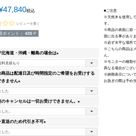
¥
47,840
税込
■ご注意
※天然木を使用し
す。
レビューを書く
※商品の表面に節
得ポイント：
435
P
面に出る事があり
※必ず水平な場所
※こちらの商品は
が北海道・沖縄・離島の場合は
ん。
※モニターの種類
(
異なる場合がござ
必
の商品は配達日及び時間指定のご希望をお受けする
※納期表示につい
須
できません
お急ぎの際は予め
)
(
必
後のキャンセルは一切お受けできません。
須
(
)
必
ー直送のため代引き不可
須
(
)