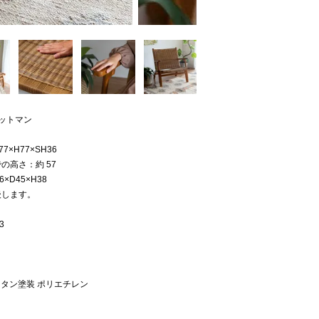
ットマン
7×H77×SH36
の高さ：約 57
×D45×H38
後します。
3
レタン塗装 ポリエチレン