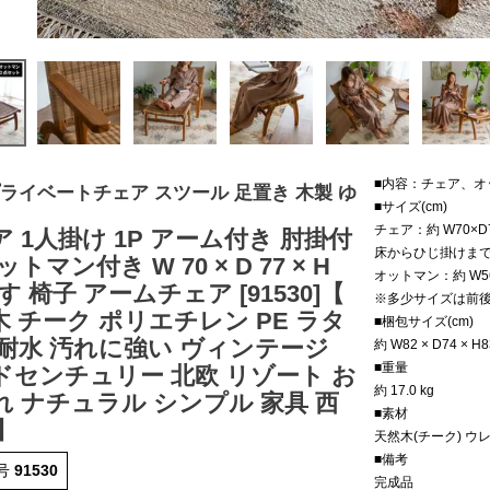
■内容：チェア、オ
プライベートチェア スツール 足置き 木製 ゆ
■サイズ(cm)
チェア：約 W70×D7
 1人掛け 1P アーム付き 肘掛付
床からひじ掛けまで
ットマン付き W 70 × D 77 × H
オットマン：約 W56
いす 椅子 アームチェア [91530]【
※多少サイズは前
 チーク ポリエチレン PE ラタ
■梱包サイズ(cm)
 耐水 汚れに強い ヴィンテージ
約 W82 × D74 × H8
■重量
ドセンチュリー 北欧 リゾート お
約 17.0 kg
れ ナチュラル シンプル 家具 西
■素材
】
天然木(チーク) ウ
■備考
号
91530
完成品