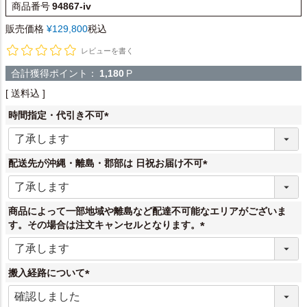
商品番号
94867-iv
販売価格
¥
129,800
税込
レビューを書く
合計獲得ポイント：
1,180
P
送料込
時間指定・代引き不可
(
必
須
配送先が沖縄・離島・郡部は 日祝お届け不可
)
(
必
須
商品によって一部地域や離島など配達不可能なエリアがございま
)
す。その場合は注文キャンセルとなります。
(
必
須
搬入経路について
)
(
必