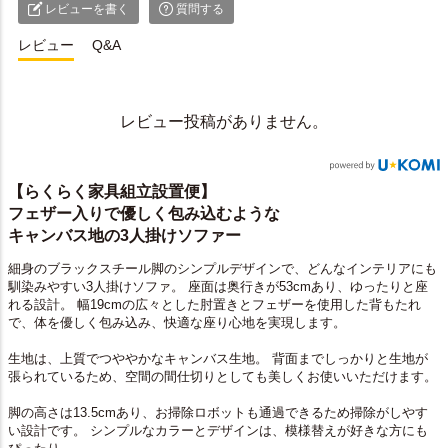
レビューを書く
質問する
レビュー
Q&A
レビュー投稿がありません。
【らくらく家具組立設置便】
フェザー入りで優しく包み込むような
キャンバス地の3人掛けソファー
細身のブラックスチール脚のシンプルデザインで、どんなインテリアにも
馴染みやすい3人掛けソファ。 座面は奥行きが53cmあり、ゆったりと座
れる設計。 幅19cmの広々とした肘置きとフェザーを使用した背もたれ
で、体を優しく包み込み、快適な座り心地を実現します。
生地は、上質でつややかなキャンバス生地。 背面までしっかりと生地が
張られているため、空間の間仕切りとしても美しくお使いいただけます。
脚の高さは13.5cmあり、お掃除ロボットも通過できるため掃除がしやす
い設計です。 シンプルなカラーとデザインは、模様替えが好きな方にも