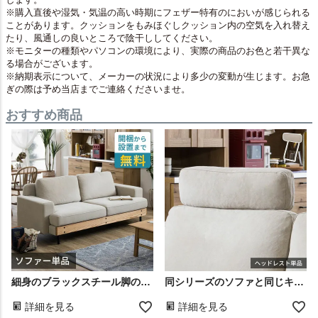
※購入直後や湿気・気温の高い時期にフェザー特有のにおいが感じられる
ことがあります。クッションをもみほぐしクッション内の空気を入れ替え
たり、風通しの良いところで陰干ししてください。
※モニターの種類やパソコンの環境により、実際の商品のお色と若干異な
る場合がございます。
※納期表示について、メーカーの状況により多少の変動が生じます。お急
ぎの際は予め当店までご連絡くださいませ。
おすすめ商品
細身のブラックスチール脚のシンプルデザインで、どんなインテリアにも馴染みやすい3人掛けソファ
同シリーズのソファと同じキャンバス生地を使ったオプションアイテム
詳細を見る
詳細を見る