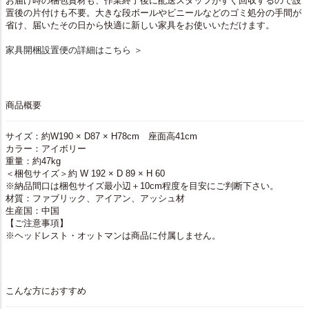
お届け時の梱包資材も、作業終了後に配送スタッフがすぐ回収するので設
置後の片付けも不要。大きな段ボールやビニールなどのゴミ処分の手間が
省け、届いたその日から快適に新しい家具をお使いいただけます。
家具開梱設置便の詳細はこちら ＞
商品概要
サイズ：約W190 × D87 × H78cm 座面高41cm
カラー：アイボリー
重量：約47kg
＜梱包サイズ＞約 W 192 × D 89 × H 60
※納品間口は梱包サイズ最小辺＋10cm程度を目安にご判断下さい。
材質：ファブリック、アイアン、アッシュ材
生産国：中国
【ご注意事項】
※ヘッドレスト・オットマンは商品に付属しません。
こんな方におすすめ