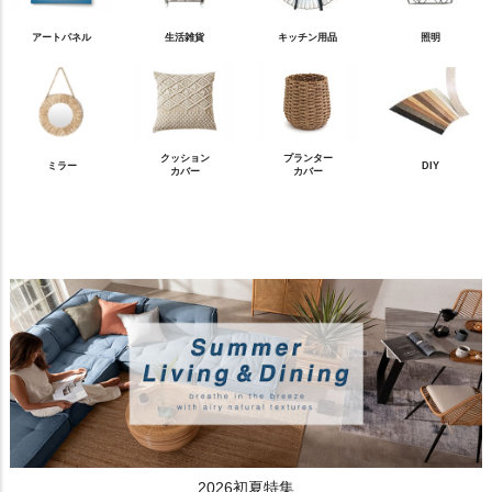
アートパネル
生活雑貨
キッチン用品
照明
クッション
プランター
ミラー
DIY
カバー
カバー
2026初夏特集