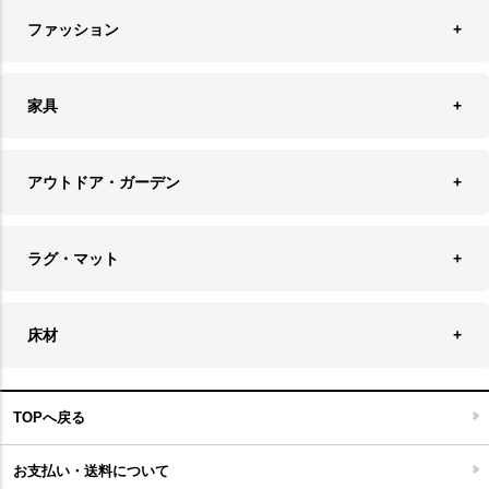
時計
ペンダントライト
フォトフレーム
ファッション
キッチン雑貨
ファブリック
フロアライト
フラワーベース・テラリウム
アクセサリースタンド＆ケース
お盆・トレー
家具
バス・トイレ用品
フェイクグリーン
バッグ・ポーチ
ソファ・ソファベッド
その他雑貨
アウトドア・ガーデン
プランターカバー
チェア
アウトドアファニチャー
キャンドル
ラグ・マット
テーブル
収納ケース・ボックス
キャンドルホルダー＆スタンド
ラグ
収納家具
床材
スケートボード
アロマディフューザー
玄関マット
ベッド・寝具
フローリングカーペット
アウトドア雑貨
TOPへ戻る
キッチンマット
キッズインテリア
フロアタイル
お支払い・送料について