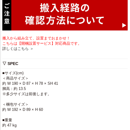
搬入から組み立て、設置までおまかせ！
こちらは【開梱設置サービス】対応商品です。
詳しくは
こちら ＞
▽ SPEC
■サイズ(cm)
＜商品サイズ＞
約 W 190 × D 87 × H 78 × SH 41
脚高：約 13.5
※多少サイズは前後します。
＜梱包サイズ＞
約 W 192 × D 89 × H 60
■重量
約 47 kg