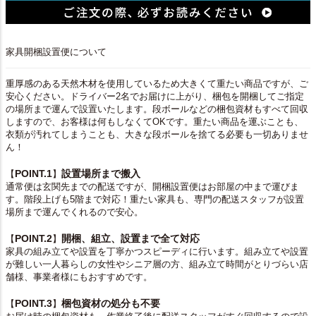
家具開梱設置便について
重厚感のある天然木材を使用しているため大きくて重たい商品ですが、ご
安心ください。ドライバー2名でお届けに上がり、梱包を開梱してご指定
の場所まで運んで設置いたします。段ボールなどの梱包資材もすべて回収
しますので、お客様は何もしなくてOKです。重たい商品を運ぶことも、
衣類が汚れてしまうことも、大きな段ボールを捨てる必要も一切ありませ
ん！
POINT.1
設置場所まで搬入
【
】
通常便は玄関先までの配送ですが、開梱設置便はお部屋の中まで運びま
す。階段上げも5階まで対応！重たい家具も、専門の配送スタッフが設置
場所まで運んでくれるので安心。
POINT.2
開梱、組立、設置まで全て対応
【
】
家具の組み立てや設置を丁寧かつスピーディに行います。組み立てや設置
が難しい一人暮らしの女性やシニア層の方、組み立て時間がとりづらい店
舗様、事業者様にもおすすめです。
POINT.3
梱包資材の処分も不要
【
】