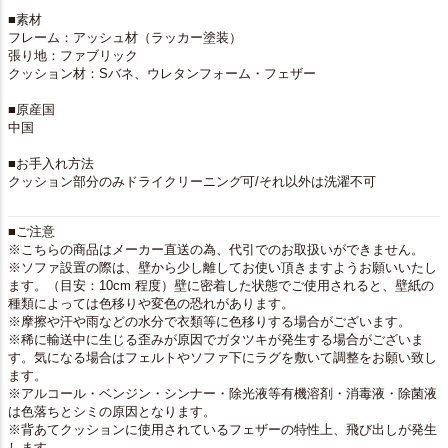
■素材
フレーム：アッシュ材（ラッカー塗装）
張り地：ファブリック
クッション材：Sバネ、ウレタンフォーム・フェザー
■原産国
中国
■お手入れ方法
クッション部分のみドライクリーニング可/それ以外は洗濯不可
■ご注意
※こちらの商品はメーカー直送の為、代引でのお取扱いができません。
※ソファ設置の際は、壁から少し離してお使い頂きますようお願いいたし
ます。（目安：10cm 程度）壁に密着した状態でご使用されると、壁紙の
種類によっては色移りや変色の恐れがあります。
※摩擦や汗や雨などの水分で衣類等に色移りする場合がございます。
※稀に輸送中に生じる歪みが原因でガタツキが発生する場合がございま
す。気になる場合はフェルトやソファ下にラグを敷いて調整をお願い致し
ます。
※アルコール・ベンジン・シンナー・除光液等有機溶剤・消毒液・除菌液
は色落ちとシミの原因となります。
※背あてクッションに使用されているフェザーの特性上、飛び出しが発生
します。