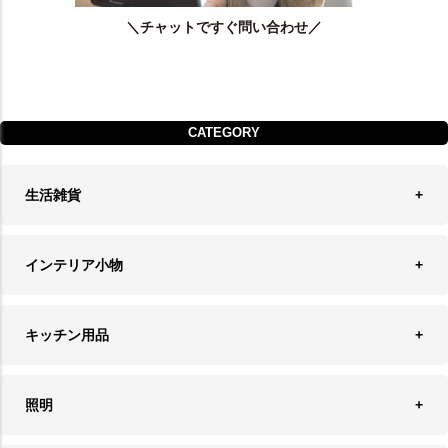
＼チャットですぐ問い合わせ／
CATEGORY
生活雑貨
収納
インテリア小物
ランドリーバスケット
ウォールデコレーション
キッチン用品
ティッシュケース
オブジェ
食器＆カトラリー
ごみ箱
照明
オーナメント
ランチョンマット＆コースター