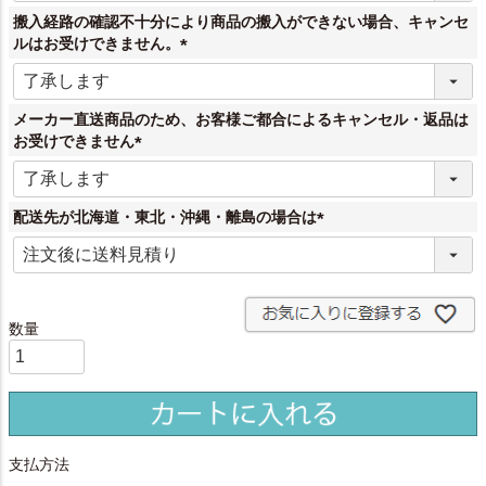
須
搬入経路の確認不十分により商品の搬入ができない場合、キャンセ
)
ルはお受けできません。
(
必
須
メーカー直送商品のため、お客様ご都合によるキャンセル・返品は
)
お受けできません
(
必
須
配送先が北海道・東北・沖縄・離島の場合は
)
(
必
須
)
支払方法