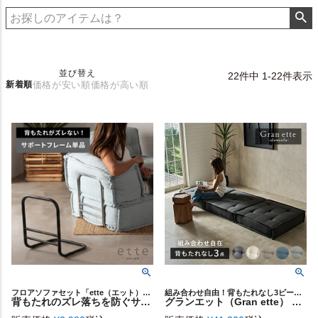
並び替え
22
件中
1
-
22
件表示
新着順
価格が安い順
価格が高い順
フロアソファセット「ette（エット）」の背面クッションを支える、背もたれ用サポートフレーム
組み合わせ自由！背もたれなし3ピースGran ette
背もたれのズレ落ちを防ぐサポートフレーム 単品 ette［シルバー／ブラック］［70210］
グランエット（Gran ette） 背もたれなし 3ピースセット [stc3-67200]