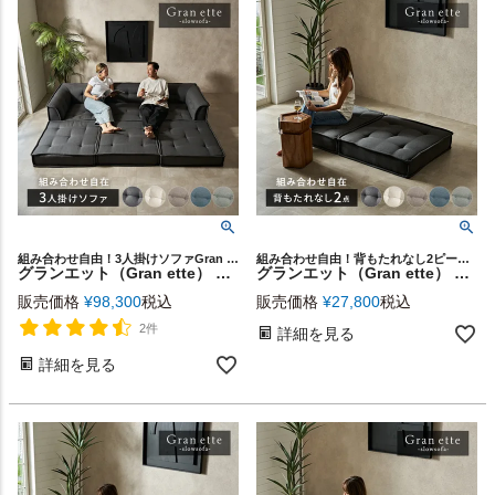
組み合わせ自由！3人掛けソファGran ette
組み合わせ自由！背もたれなし2ピースGran ette
グランエット（Gran ette） 3人掛けソファ(6ピースセット) [stc-ge-3p-c]
グランエット（Gran ette） 背もたれなし 2ピースセット [stc2-67200]
販売価格
¥
98,300
税込
販売価格
¥
27,800
税込
2件
詳細を見る
詳細を見る