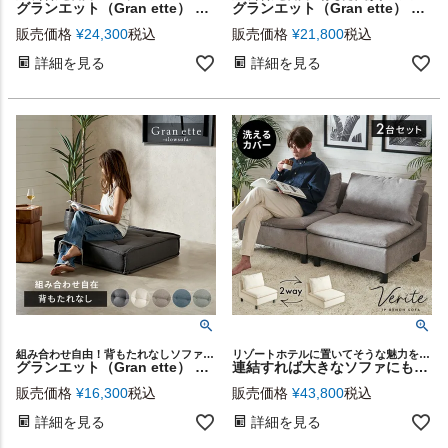
グランエット（Gran ette） フロアソファ コーナー [67199]
グランエット（Gran ette） フロアソファ 背もたれあり [67198]
販売価格
¥
24,300
税込
販売価格
¥
21,800
税込
詳細を見る
詳細を見る
組み合わせ自由！背もたれなしソファGran ette
リゾートホテルに置いてそうな魅力を放つ、スタイリッシュな大きめベンチソファ
グランエット（Gran ette） フロアソファ 背もたれなし [67200]
連結すれば大きなソファにもなる大きな座面のラウンジチェアー（VERITE-ヴェリーテ） 2台セット [stc-70119]
販売価格
¥
16,300
税込
販売価格
¥
43,800
税込
詳細を見る
詳細を見る