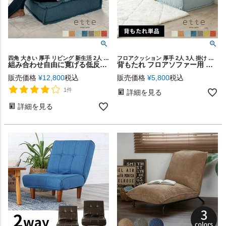
四角 大きい 厚手 リビング 新生活 2人 3人 掛け インテリア
フロアクッション 厚手 2人 3人 掛け インテリア 家具
組み合わせ自由に寛げる低反発フロアソファ ette 1人掛け [84078]
背もたれ フロアソファー用 組み合わせ自由 コンパクト 低反発 ローソファー 1人掛け [84077]【 ソファ ソファー ロー フロア 1人 おしゃれ 一人用 一人掛け 連結 セパレート ファブリック 無地 シンプル リビング 新生活 西海岸 座布団 クッション 北欧 ette エット 】
販売価格
¥
12,800
税込
販売価格
¥
5,800
税込
1件
詳細を見る
詳細を見る