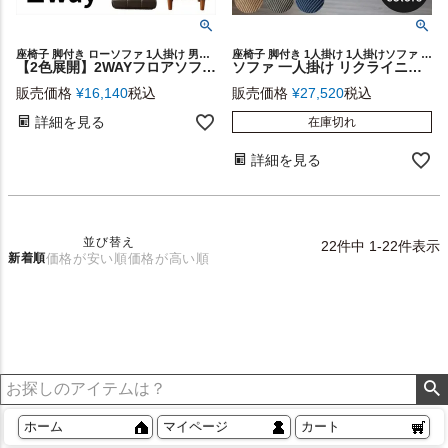
座椅子 脚付き ローソファ 1人掛け 男前 こたつ 炬燵
座椅子 脚付き 1人掛け 1人掛けソファ ワイド 座いす 座イス
【2色展開】2WAYフロアソファ (91071)【生活雑貨のELEMENTS本店】
ソファ 一人掛け リクライニング コーデュロイ スチール ベージュ グレー ネイビー 1人掛け [91373]【 座椅子 1人用ソファー いす 無地 座面高30cm ゆったり チェア シンプル おしゃれ ひじ掛けなし アイアン脚 カジュアル モダン ワイド 座いす 脚付き ファブリック 】
販売価格
¥
16,140
税込
販売価格
¥
27,520
税込
詳細を見る
在庫切れ
詳細を見る
並び替え
22
件中
1
-
22
件表示
新着順
価格が安い順
価格が高い順
ホーム
マイページ
カート