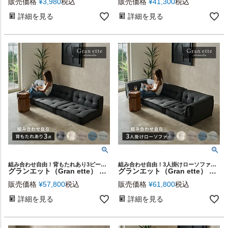
販売価格
¥
3,980
税込
販売価格
¥
41,300
税込
詳細を見る
詳細を見る
組み合わせ自由！背もたれあり3ピースGran ette
組み合わせ自由！3人掛けローソファGran ette
グランエット（Gran ette） 背もたれあり(3ピースセット) [stc3-67198]
グランエット（Gran ette） 3人掛けローソファ(3ピースセット) [stc-ge-3p-b]
販売価格
¥
57,800
税込
販売価格
¥
61,800
税込
詳細を見る
詳細を見る