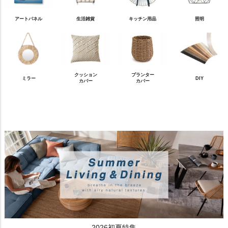
アートパネル
生活雑貨
キッチン用品
照明
クッション
プランター
ミラー
DIY
カバー
カバー
2026初夏特集