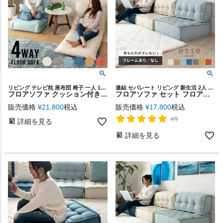
リビング テレビ枕 座布団 椅子 一人 1人 用 在宅 テレワーク
連結 セパレート リビング 新生活 2人 3人 掛け インテリア 家具
フロアソファ クッション付き 6段階 リクライニング 一人掛け コンパクト [70113]【 ソファ ソファー ベッド カウチ 座椅子 フラット 簡易ベッド ロー フロア 日本 ギア メーカー KOYO おしゃれ 北欧 シンプル 家具 スタイリッシュ 4way 3way 2way 折りたたみ マットレス 】
フロアソファ セット フロアソファー 組み合わせ自由 コンパクト 低反発 ローソファー 1人掛け [set-84078]【 ソファ ソファー ロー フロア 1人 おしゃれ 一人用 一人掛け ファブリック 無地 シンプル ポケットコイル 西海岸 座布団 クッション 北欧 ette エット 】
販売価格
¥
21,800
税込
販売価格
¥
17,800
税込
4件
詳細を見る
詳細を見る