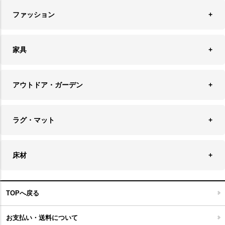
時計
ペンダントライト
フォトフレーム
ファッション
キッチン雑貨
ファブリック
フロアライト
フラワーベース・テラリウム
アクセサリースタンド＆ケース
お盆・トレー
家具
バス・トイレ用品
フェイクグリーン
バッグ・ポーチ
ソファ・ソファベッド
その他雑貨
アウトドア・ガーデン
プランターカバー
チェア
アウトドアファニチャー
キャンドル
ラグ・マット
テーブル
収納ケース・ボックス
キャンドルホルダー＆スタンド
ラグ
収納家具
床材
スケートボード
アロマディフューザー
玄関マット
ベッド・寝具
フローリングカーペット
アウトドア雑貨
TOPへ戻る
キッチンマット
キッズインテリア
フロアタイル
お支払い・送料について