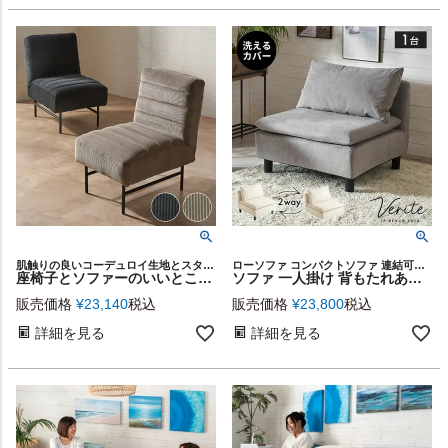
肌触りの良いコーデュロイ生地とスタイリッシュなアイアン脚の異素材ミックスなデザインで仕上げた、コンパクトなフロアソファ。
ローソファ コンパクトソファ 連結可能 肘掛無し 肘なし 1P
座椅子とソファーのいいとこ取り リクライニング付きコーデュロイソファー（一人掛け）[ 67157 ]
ソファ 一人掛け 背もたれあり 肘掛け無し 脚付き ベンチチェア ファブリック 布地 3層ウレタン 幅 約72cm×奥行 約72cm×高さ 約73cm ソファー 座椅子 1人掛けソファ 1人用ソファー いす 座いす ホテル おしゃれ 北欧 VERITE ヴェリーテ シンプル 西海岸 70119
販売価格
¥
23,140
税込
販売価格
¥
23,800
税込
詳細を見る
詳細を見る