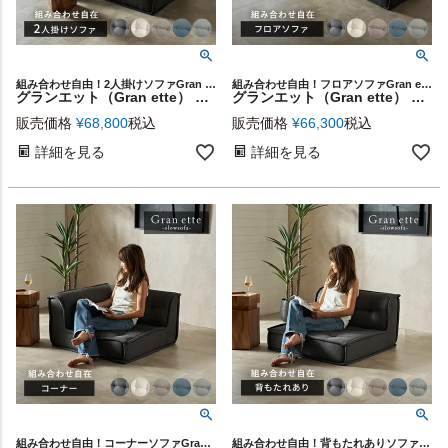
組み合わせ自由！2人掛けソファGran ette
組み合わせ自由！フロアソファGran ette
グランエット（Gran ette） 2人掛けソファ(4ピースセット) [stc-ge-2p-a]
グランエット（Gran ette） フロアソファ ４点セット [stc-ge-2p-d]
販売価格
¥
68,800
税込
販売価格
¥
66,300
税込
詳細を見る
詳細を見る
組み合わせ自由！コーナーソファGran ette
組み合わせ自由！背もたれありソファGran ette