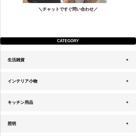
＼チャットですぐ問い合わせ／
CATEGORY
生活雑貨
収納
インテリア小物
ランドリーバスケット
ウォールデコレーション
キッチン用品
ティッシュケース
オブジェ
食器＆カトラリー
ごみ箱
照明
オーナメント
ランチョンマット＆コースター