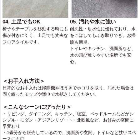
04. 土足でもOK
05. 汚れや水に強い
椅子やテーブルを移動する時にも
耐久性・耐水性に優れており、水
傷が付きにくく、土足でも丈夫な
をこぼしてもふき取りでき、お掃
フロアタイルです。
除も簡単。
トイレやキッチン、洗面所など、
水の飛び散りやすい場所でも安
心。
＜お手入れ方法＞
日常的なお手入れは掃除機やほうきでホコリを取り、汚れた場合は
固く絞ったモップや雑巾で水拭きしてください。
＜こんなシーンにぴったり＞
・リビング、ダイニング、キッチン、寝室、ベッドルームなどがシ
ンプル・モダン・アジアンリゾート・北欧風など、お好みの空間に
早変わり
・1畳分から販売しているので、洗面所や玄関、トイレなど狭いスペ
ースにも◎