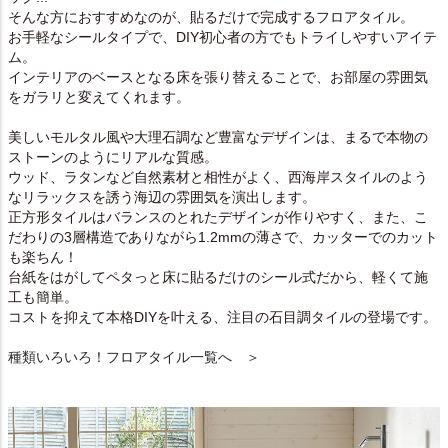
そんな方におすすめなのが、貼るだけで完成するフロアタイル。
お手軽なシールタイプで、DIY初心者の方でもトライしやすいアイテ
ム。
インテリアのベースとなる床を張り替えることで、お部屋の雰囲気
をガラリと変えてくれます。
美しいモルタル風や大理石調など豊富なデザインは、まるで本物の
ストーンのようにリアルな質感。
ウッド、ラタンなど自然素材と相性がよく、西海岸スタイルのよう
なリラックスを誘う海辺の雰囲気を演出します。
正方形タイルはバランスのとれたデザインが作りやすく、また、こ
だわりの3層構造でありながら1.2mmの薄さで、カッターでのカット
も楽ちん！
台紙をはがしてペタっと床に貼るだけのシール式だから、軽くて施
工も簡単。
コストを抑えて本格DIYを叶える、注目の石目調タイルの登場です。
種類いろいろ！フロアタイル一覧へ ＞