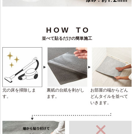
H O W T O
並べて貼るだけの簡単施工
元の床を掃除しま
裏紙の台紙を剥がし
お部屋の端からどん
す。
ます。
どんタイルを並べて
いきます。