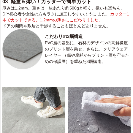
03. 軽量＆薄い！カッターで簡単カット
厚みは1.2mm。重さは一枚あたり約500gと軽く、扱いも楽ちん。
DIY初心者や女性の方もラクに加工しやすいように また、
カッター1
本でカットできる、1.2mmの薄さにこだわりました。
ドアの開閉や敷居と干渉することもほとんどありません。
こだわりの3層構造
PVC層の基盤に、石材のデザインの高解像度
のプリント層を乗せ、さらに、クリアウェア
レイヤー （傷や摩耗からプリント層を守るた
めの保護層）を重ねた3層構造。