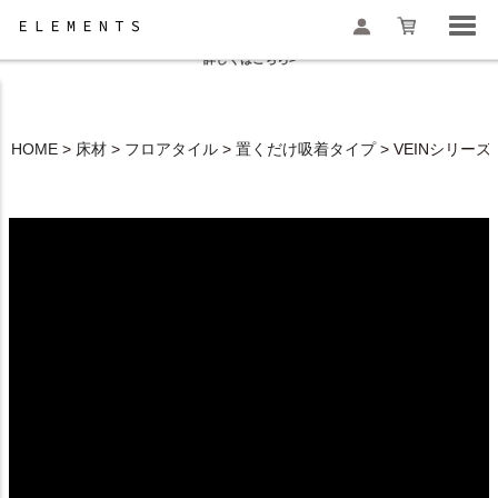
夏季休業と一部地域配送遅延のお知らせ
詳しくはこちら>
HOME
床材
フロアタイル
置くだけ吸着タイプ
VEINシリーズ
検索