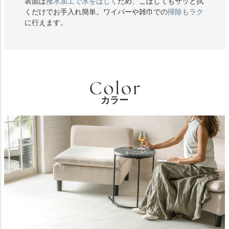
表面は
撥水加工で水をはじく
ため、こぼしてもサッと拭
くだけでお手入れ簡単。ワイパーや雑巾での
掃除もラク
に行えます。
カラー