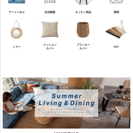
アートパネル
生活雑貨
キッチン用品
照明
クッション
プランター
ミラー
DIY
カバー
カバー