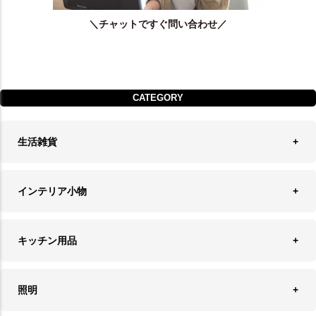
＼チャットですぐ問い合わせ／
CATEGORY
生活雑貨
収納
インテリア小物
ランドリーバスケット
ウォールデコレーション
キッチン用品
ティッシュケース
オブジェ
食器＆カトラリー
ごみ箱
照明
オーナメント
ランチョンマット＆コースター