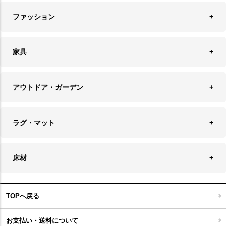
時計
ペンダントライト
フォトフレーム
ファッション
キッチン雑貨
ファブリック
フロアライト
フラワーベース・テラリウム
アクセサリースタンド＆ケース
お盆・トレー
家具
バス・トイレ用品
フェイクグリーン
バッグ・ポーチ
ソファ・ソファベッド
その他雑貨
アウトドア・ガーデン
プランターカバー
チェア
アウトドアファニチャー
キャンドル
ラグ・マット
テーブル
収納ケース・ボックス
キャンドルホルダー＆スタンド
ラグ
収納家具
床材
スケートボード
アロマディフューザー
玄関マット
ベッド・寝具
フローリングカーペット
アウトドア雑貨
TOPへ戻る
キッチンマット
キッズインテリア
フロアタイル
お支払い・送料について