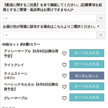
須
【配送に関するご注意】を全て確認してください。(記載事項を起
)
因とするご要望・返品等はお受けできません)
(
必
須
お届け先が現場に該当する場合はこちらよりご選択ください。
)
(
必
須
48枚セット 約6畳/カラー
)
アイシーマーブル【8月8日以降出荷
予定】
ライトクレイ
ライムストーン
再入荷お知らせ
在庫切れ
ベーシックモルタル【8月8日以降出
荷予定】
グレーマーブル