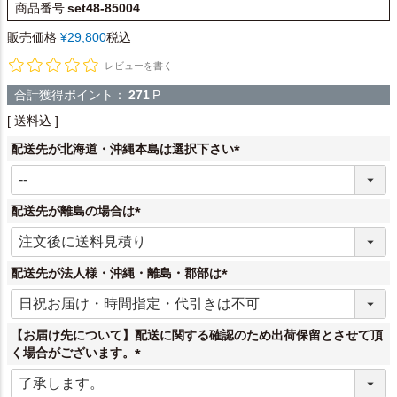
商品番号
set48-85004
販売価格
¥
29,800
税込
レビューを書く
合計獲得ポイント：
271
P
送料込
配送先が北海道・沖縄本島は選択下さい
(
必
須
配送先が離島の場合は
)
(
必
須
配送先が法人様・沖縄・離島・郡部は
)
(
必
須
【お届け先について】配送に関する確認のため出荷保留とさせて頂
)
く場合がございます。
(
必