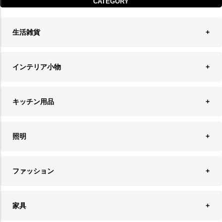
CATEGORY
生活雑貨
収納
インテリア小物
ランドリーバスケット
ウォールデコレーション
キッチン用品
ティッシュケース
オブジェ
食器＆カトラリー
ごみ箱
照明
オーナメント
ランチョンマット＆コースター
時計
ペンダントライト
フォトフレーム
ファッション
キッチン雑貨
ファブリック
フロアライト
フラワーベース・テラリウム
アクセサリースタンド＆ケース
お盆・トレー
家具
バス・トイレ用品
フェイクグリーン