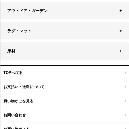
バッグ・ポーチ
ソファ・ソファベッド
その他雑貨
アウトドア・ガーデン
プランターカバー
チェア
アウトドアファニチャー
キャンドル
ラグ・マット
テーブル
収納ケース・ボックス
キャンドルホルダー＆スタンド
ラグ
収納家具
床材
スケートボード
アロマディフューザー
玄関マット
ベッド・寝具
フローリングカーペット
アウトドア雑貨
TOPへ戻る
キッチンマット
キッズインテリア
フロアタイル
お支払い・送料について
家具開梱設置便について
コルクマット
買い物かごを見る
ジョイントタイル
お問い合わせ