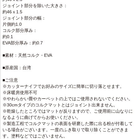
ジョイント部分を除いた大きさ：
約46ｘ1.5
ジョイント部分の幅：
片側約1.0
コルク部分厚み：
約0.1
EVA部分厚み：約0.7
■素材：天然コルク・EVA
■原産国：台湾
■ご注意
※カッターナイフでお好みのサイズに簡単に切り落とせます。
※床暖房使用不可
※やわらかい畳やカーペットの上ではご使用されないでください。
※30cmタイプのコルクマットとはジョイント出来ません。
※乾燥したところではマットが反りますので、ご使用前に山なりに
なるように曲げてからお使いください。
※製造工程でコルクマットの表面を研磨した際に出る粉が付着して
いる場合がございます。一度のふき取りで取り除くことができま
す。塗料などではございません。