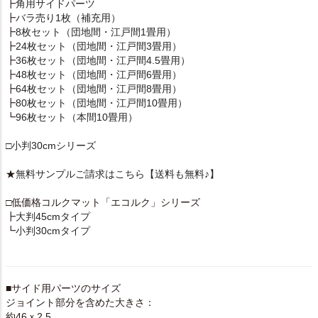
┣
角用サイドパーツ
┣
バラ売り1枚（補充用）
┣
8枚セット（団地間・江戸間1畳用）
┣
24枚セット（団地間・江戸間3畳用）
┣
36枚セット（団地間・江戸間4.5畳用）
┣
48枚セット（団地間・江戸間6畳用）
┣
64枚セット（団地間・江戸間8畳用）
┣
80枚セット（団地間・江戸間10畳用）
┗
96枚セット（本間10畳用）
□
小判30cmシリーズ
★
無料サンプルご請求はこちら【送料も無料♪】
□低価格コルクマット「エコルク」シリーズ
┣
大判45cmタイプ
┗
小判30cmタイプ
■サイド用パーツのサイズ
ジョイント部分を含めた大きさ：
約46ｘ2.5