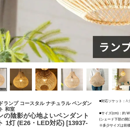
■対応ソケット：
A
ドランプ コースタル ナチュラル ペンダン
ト 和室
■サイズ(cm)：約 W 39
ンの陰影が心地よいペンダント
(シェード下部の開口
1灯 (E26・LED対応) [13937-
※多少サイズは前