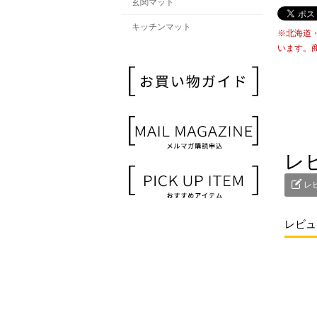
玄関マット
キッチンマット
※北海道
います。
レ
レ
レビュ