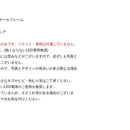
チールフレーム
シア
ドのみです。ソケット・電球は付属していません。
。(熱くならないLED電球推奨)
品には歪みなどがございますので、必ずしも写真と
はございません。
すので、写真とデザインや色合いが多少異なる場合
小さなキズやヒビ・色むら等はご了承ください。
いLED電球のご使用を推奨します。
しているため、ささくれ等がある場合がございま
は十分お気を付けください。