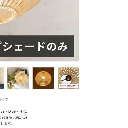
タイプ
 × D 39 × H 41
部直径：約14.5)
後します。