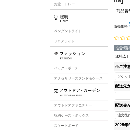
na]
お盆・トレー
商品番
販売価格
ペンダントライト
フロアライト
合計獲
送料込
※ご注
バッグ・ポーチ
アクセサリースタンド＆ケース
配送先
配送先
アウトドアファニチャー
収納ケース・ボックス
2025
スケートボード