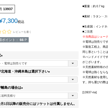
■重量：約 0.7 kg
号
13937
■素材：ラタン・ス
¥
7,300
税込
■生産国：インドネ
■ご注意
レビューを書く
※当商品はシェー
得ポイント：
66
P
※電球は別売りです
※製造工程上、商
同じ形ということ
意
※ハンドメイドで
がございます。
(
※天然素材特有の
必
が北海道・沖縄本島は選択下さい
※電球は熱くならな
須
※天然素材を使用
(
)
す。持ち運びの際
必
が離島の場合は
須
[13937-na]
(
)
必
年9月1日以降の販売分にはソケットは付属しません。
須