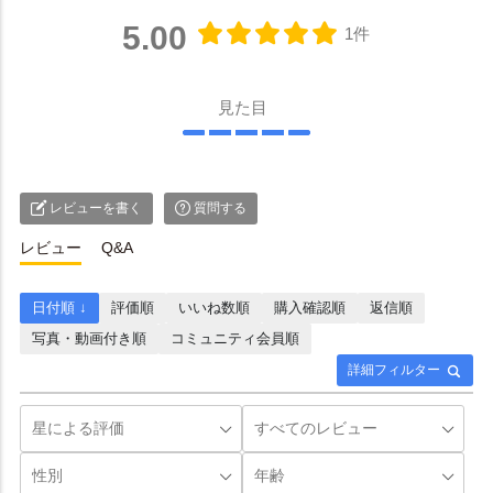
5.00
1件
見た目
レビューを書く
質問する
レビュー
Q&A
日付順 ↓
評価順
いいね数順
購入確認順
返信順
写真・動画付き順
コミュニティ会員順
詳細フィルター