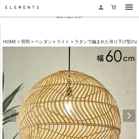
夏季休業と一部地域配送遅延のお知らせ
詳しくはこちら>
HOME
照明
ペンダントライト
ラタンで編まれた吊り下げ型の超特
検索