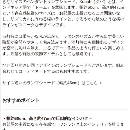
きなサイズのペンダントランプシェード。Kubah（クバ）とは、イ
ンドネシア語で「ドーム」を意味します。幅約60cm、高さ約47cm
という存在感抜群のサイズは、お部屋の主役となること間違いな
し。リズミカルにうねる縦のラインと、ゆるやかな波のような横の
ラインがユニークなデザインです。
点灯時には柔らかな光が広がり、ラタンのリズムが生み出す美しい
陰影が空間をやさしく包み込みます。消灯時にも個性あるデザイン
が空間に彩りを添え、まるでアート作品のような佇まいを楽しめま
す。店舗や施設の装飾アイテムとしても最適です。
ひと回り小さい同じデザインのランプシェードもございます。組み
合わせてコーディネートするのもおすすめです。
サイズ違いのランプシェード（幅約46cm）はこちら ＞
おすすめポイント
・幅約60cm、高さ約47cmで圧倒的なインパクト
お部屋の主役になる存在感で、ワンランク上のインテリアを叶えま