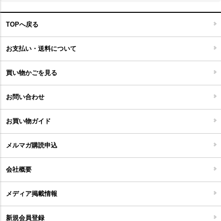
玄関マット
ベッド・寝具
フローリングカーペット
アウトドア雑貨
TOPへ戻る
キッチンマット
キッズインテリア
フロアタイル
お支払い・送料について
家具開梱設置便について
コルクマット
買い物かごを見る
ジョイントタイル
お問い合わせ
お買い物ガイド
メルマガ購読申込
会社概要
メディア掲載情報
新規会員登録