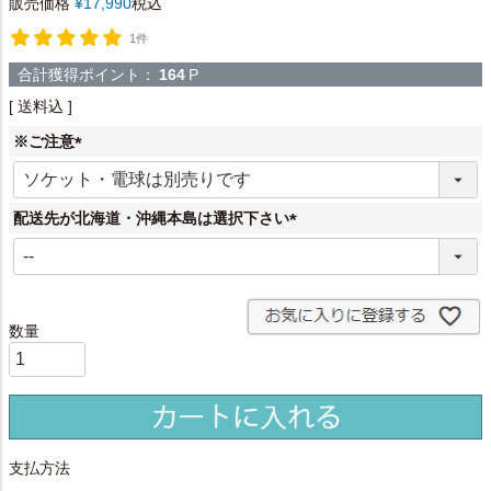
販売価格
¥
17,990
税込
1件
合計獲得ポイント：
164
P
送料込
※ご注意
(
必
須
配送先が北海道・沖縄本島は選択下さい
)
(
必
須
)
支払方法