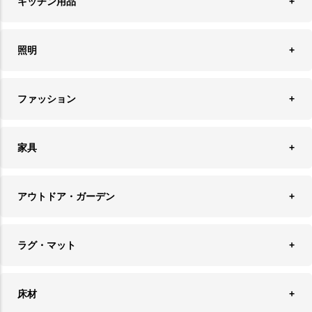
キッチン用品
ティッシュケース
オブジェ
食器＆カトラリー
ごみ箱
照明
オーナメント
ランチョンマット＆コースター
時計
ペンダントライト
フォトフレーム
ファッション
キッチン雑貨
ファブリック
フロアライト
フラワーベース・テラリウム
アクセサリースタンド＆ケース
お盆・トレー
家具
バス・トイレ用品
フェイクグリーン
バッグ・ポーチ
ソファ・ソファベッド
その他雑貨
アウトドア・ガーデン
プランターカバー
チェア
アウトドアファニチャー
キャンドル
ラグ・マット
テーブル
収納ケース・ボックス
キャンドルホルダー＆スタンド
ラグ
収納家具
床材
スケートボード
アロマディフューザー