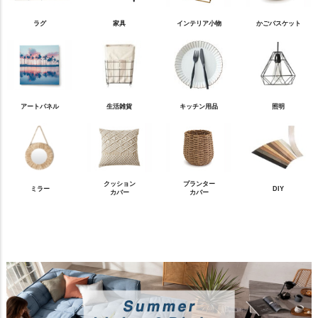
ラグ
家具
インテリア小物
かごバスケット
アートパネル
生活雑貨
キッチン用品
照明
クッション
プランター
ミラー
DIY
カバー
カバー