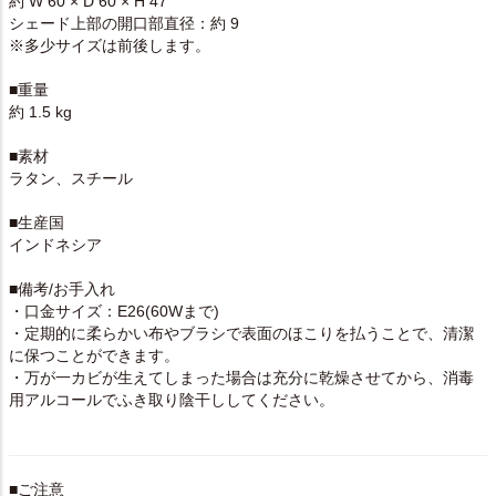
約 W 60 × D 60 × H 47
シェード上部の開口部直径：約 9
※多少サイズは前後します。
■重量
約 1.5 kg
■素材
ラタン、スチール
■生産国
インドネシア
■備考/お手入れ
・口金サイズ：E26(60Wまで)
・定期的に柔らかい布やブラシで表面のほこりを払うことで、清潔
に保つことができます。
・万が一カビが生えてしまった場合は充分に乾燥させてから、消毒
用アルコールでふき取り陰干ししてください。
■ご注意