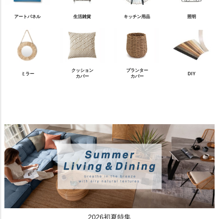
アートパネル
生活雑貨
キッチン用品
照明
クッション
プランター
ミラー
DIY
カバー
カバー
2026初夏特集