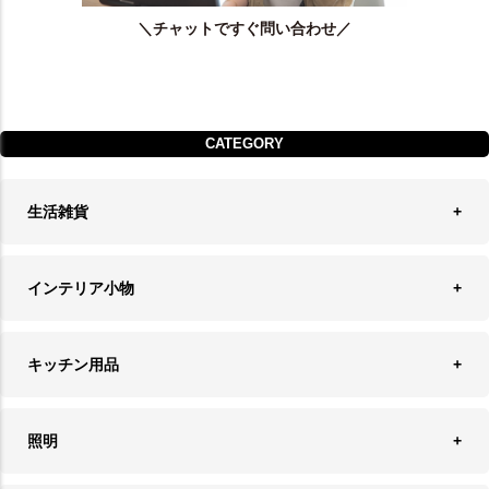
＼チャットですぐ問い合わせ／
CATEGORY
生活雑貨
収納
インテリア小物
ランドリーバスケット
ウォールデコレーション
キッチン用品
ティッシュケース
オブジェ
食器＆カトラリー
ごみ箱
照明
オーナメント
ランチョンマット＆コースター