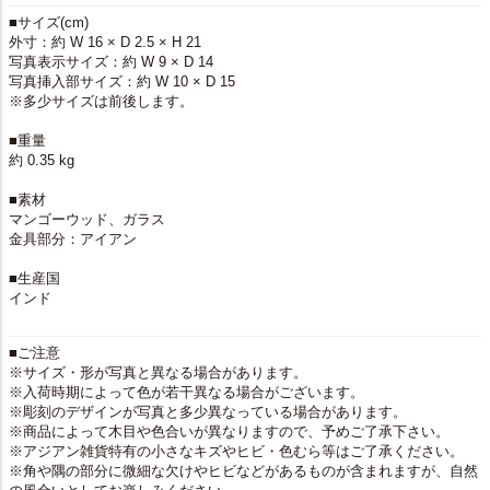
■サイズ(cm)
外寸：約 W 16 × D 2.5 × H 21
写真表示サイズ：約 W 9 × D 14
写真挿入部サイズ：約 W 10 × D 15
※多少サイズは前後します。
■重量
約 0.35 kg
■素材
マンゴーウッド、ガラス
金具部分：アイアン
■生産国
インド
■ご注意
※サイズ・形が写真と異なる場合があります。
※入荷時期によって色が若干異なる場合がございます。
※彫刻のデザインが写真と多少異なっている場合があります。
※商品によって木目や色合いが異なりますので、予めご了承下さい。
※アジアン雑貨特有の小さなキズやヒビ・色むら等はご了承ください。
※角や隅の部分に微細な欠けやヒビなどがあるものが含まれますが、自然