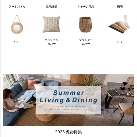
アートパネル
生活雑貨
キッチン用品
照明
クッション
プランター
ミラー
DIY
カバー
カバー
2026初夏特集