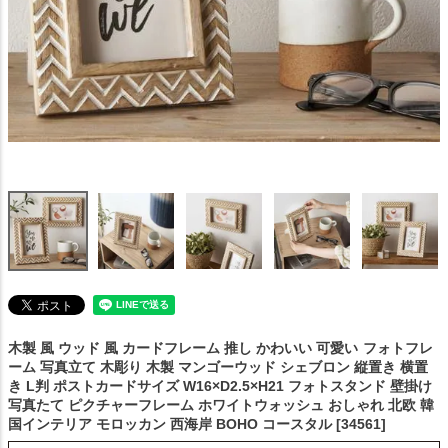
木製 風 ウッド 風 カードフレーム 推し かわいい 可愛い
フォトフレ
ーム 写真立て 木彫り 木製 マンゴーウッド シェブロン 縦置き 横置
き L判 ポストカードサイズ W16×D2.5×H21 フォトスタンド 壁掛け
写真たて ピクチャーフレーム ホワイトウォッシュ おしゃれ 北欧 韓
国インテリア モロッカン 西海岸 BOHO コースタル [34561]